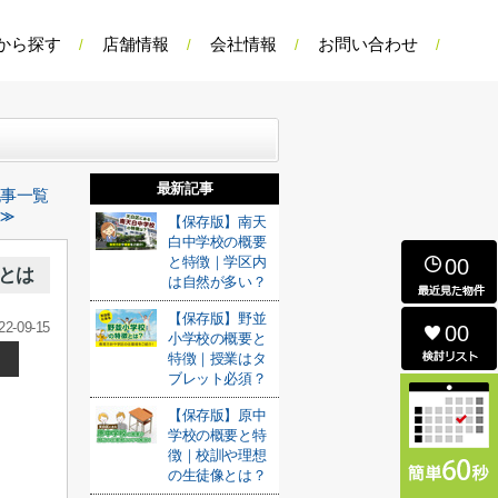
から探す
店舗情報
会社情報
お問い合わせ
最新記事
記事一覧
 ≫
【保存版】南天
白中学校の概要
と特徴｜学区内
00
とは
は自然が多い？
【保存版】野並
22-09-15
00
小学校の概要と
特徴｜授業はタ
ブレット必須？
【保存版】原中
学校の概要と特
徴｜校訓や理想
の生徒像とは？