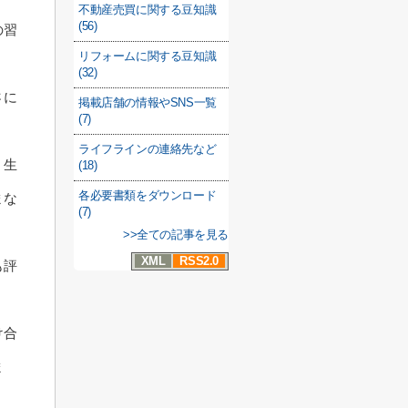
不動産売買に関する豆知識
(56)
の習
リフォームに関する豆知識
(32)
さに
掲載店舗の情報やSNS一覧
(7)
ライフラインの連絡先など
、生
(18)
各必要書類をダウンロード
まな
(7)
>>全ての記事を見る
XML
RSS2.0
も評
け合
ま