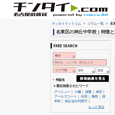
チンタイドットコム
>
コラム一覧
>
名
名東区の神丘中学校｜特徴と
種別
エリア| 駅
賃料
面積
-
件該当
▼最近検索されたワード
アベニュー
｜
小幡
｜
徳重
｜
南区
｜
アールズコート
｜
矢田
｜
亀島
｜
桜
本町
｜
保証会社利用可
｜
もっと見る