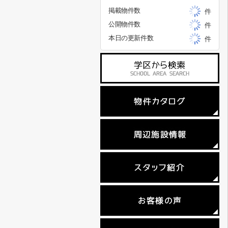
掲載物件数
件
公開物件数
件
本日の更新件数
件