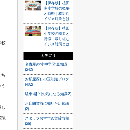
【保存版】植田
南小学校の概要
と特徴｜取組む
イジメ対策とは
【保存版】植田
小学校の概要と
特徴｜取り組む
学校
イジメ対策とは
カテゴリ
名古屋の“小中学区”豆知識
(242)
たち
お部屋探しの豆知識ブログ
(402)
いう
駐車場[Ｐ]の気になる知識(8)
お店開業前に知りたい知識
揮し
(2)
実現
スタッフおすすめ賃貸情報
(26)