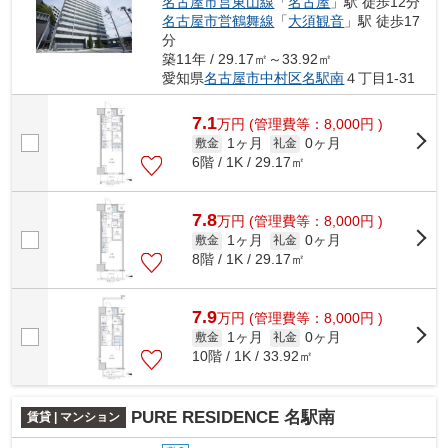
名古屋市営東山線
「
名古屋
」駅 徒歩12分
名古屋市営鶴舞線
「
大須観音
」駅 徒歩17
分
築11年 / 29.17㎡～33.92㎡
愛知県
名古屋市中村区
名駅南
４丁目1-31
7.1
万
円
(管理費等：8,000円 )
1ヶ月
0ヶ月
敷金
礼金
6階 / 1K / 29.17㎡
7.8
万
円
(管理費等：8,000円 )
1ヶ月
0ヶ月
敷金
礼金
8階 / 1K / 29.17㎡
7.9
万
円
(管理費等：8,000円 )
1ヶ月
0ヶ月
敷金
礼金
10階 / 1K / 33.92㎡
PURE RESIDENCE 名駅南
賃貸 | マンション