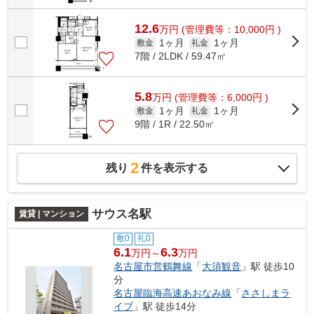
12.6
万
円
(管理費等：10,000円 )
1ヶ月
1ヶ月
敷金
礼金
7階 / 2LDK / 59.47㎡
5.8
万
円
(管理費等：6,000円 )
1ヶ月
1ヶ月
敷金
礼金
9階 / 1R / 22.50㎡
2
残り
件を表示する
サウス名駅
賃貸 | マンション
敷0
礼0
6.1
6.3
万円～
万円
名古屋市営鶴舞線
「
大須観音
」駅 徒歩10
分
名古屋臨海高速あおなみ線
「
ささしまラ
イブ
」駅 徒歩14分