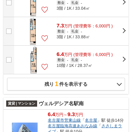
敷金
-
礼金
-
3階 / 1K / 33.04㎡
7.3
万
円
(管理費等：6,000円 )
敷金
-
礼金
-
3階 / 1K / 33.88㎡
6.4
万
円
(管理費等：6,000円 )
敷金
-
礼金
-
10階 / 1K / 28.37㎡
1
残り
件を表示する
ヴェルデシア名駅南
賃貸 | マンション
6.4
9.3
万円～
万円
名古屋市営東山線
「
名古屋
」駅 徒歩14分
名古屋臨海高速あおなみ線
「
ささしまラ
イブ
」駅 徒歩10分