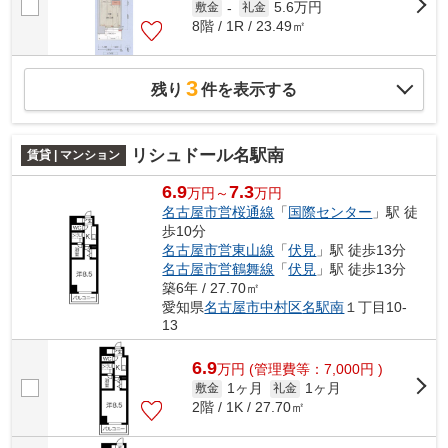
5.6万円
敷金
-
礼金
8階 / 1R / 23.49㎡
3
残り
件を表示する
リシュドール名駅南
賃貸 | マンション
6.9
7.3
万円～
万円
名古屋市営桜通線
「
国際センター
」駅 徒
歩10分
名古屋市営東山線
「
伏見
」駅 徒歩13分
名古屋市営鶴舞線
「
伏見
」駅 徒歩13分
築6年 / 27.70㎡
愛知県
名古屋市中村区
名駅南
１丁目10-
13
6.9
万
円
(管理費等：7,000円 )
1ヶ月
1ヶ月
敷金
礼金
2階 / 1K / 27.70㎡