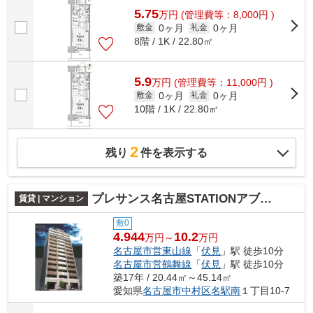
5.75
万
円
(管理費等：8,000円 )
0ヶ月
0ヶ月
敷金
礼金
8階 / 1K / 22.80㎡
5.9
万
円
(管理費等：11,000円 )
0ヶ月
0ヶ月
敷金
礼金
10階 / 1K / 22.80㎡
2
残り
件を表示する
プレサンス名古屋STATIONアブソリュート
賃貸 | マンション
敷0
4.944
10.2
万円～
万円
名古屋市営東山線
「
伏見
」駅 徒歩10分
名古屋市営鶴舞線
「
伏見
」駅 徒歩10分
築17年 / 20.44㎡～45.14㎡
愛知県
名古屋市中村区
名駅南
１丁目10-7