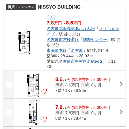
NISSYO BUILDING
賃貸 | マンション
礼0
7.8
8.6
万円～
万円
名古屋臨海高速あおなみ線
「
ささしまラ
イブ
」駅 徒歩12分
名古屋市営桜通線
「
国際センター
」駅 徒
歩13分
東海道本線
「
名古屋
」駅 徒歩14分
築3年 / 28.44㎡～28.93㎡
愛知県
名古屋市中村区
名駅南
２丁目11-
43
8.6
万
円
(管理費等：8,000円 )
8.6万円
0ヶ月
敷金
礼金
7階 / 1K / 28.93㎡
7.8
万
円
(管理費等：8,000円 )
7.8万円
0ヶ月
敷金
礼金
8階 / 1K / 28.44㎡