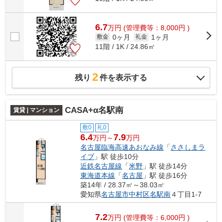
6.7
万
円
(管理費等：8,000円 )
0ヶ月
1ヶ月
敷金
礼金
11階 / 1K / 24.86㎡
2
残り
件を表示する
CASA+α名駅南
賃貸 | マンション
敷0
礼0
6.4
7.9
万円～
万円
名古屋臨海高速あおなみ線
「
ささしまラ
イブ
」駅 徒歩10分
近鉄名古屋線
「
米野
」駅 徒歩14分
東海道本線
「
名古屋
」駅 徒歩16分
築14年 / 28.37㎡～38.03㎡
愛知県
名古屋市中村区
名駅南
４丁目1-7
7.2
万
円
(管理費等：6,000円 )