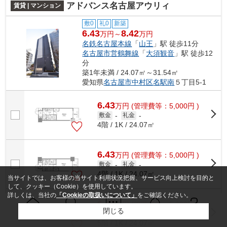
アドバンス名古屋アウリィ
賃貸 | マンション
敷0
礼0
新築
6.43
8.42
万円～
万円
名鉄名古屋本線
「
山王
」駅 徒歩11分
名古屋市営鶴舞線
「
大須観音
」駅 徒歩12
分
築1年未満 / 24.07㎡～31.54㎡
愛知県
名古屋市中村区
名駅南
５丁目5-1
6.43
万
円
(管理費等：5,000円 )
敷金
-
礼金
-
4階 / 1K / 24.07㎡
6.43
万
円
(管理費等：5,000円 )
敷金
-
礼金
-
4階 / 1K / 24.07㎡
当サイトでは、お客様の当サイト利用状況把握、サービス向上検討を目的と
して、クッキー（Cookie）を使用しています。
詳しくは、当社の
「Cookieの取扱いについて」
をご確認ください。
6.47
万
円
(管理費等：5,000円 )
閉じる
敷金
-
礼金
-
Ｑ＆Ａ
ホーム
問い合せ
物件検索
お知らせ
5階 / 1K / 24.07㎡