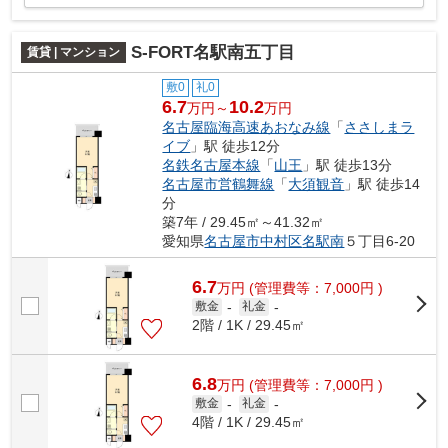
S-FORT名駅南五丁目
賃貸 | マンション
敷0
礼0
6.7
10.2
万円～
万円
名古屋臨海高速あおなみ線
「
ささしまラ
イブ
」駅 徒歩12分
名鉄名古屋本線
「
山王
」駅 徒歩13分
名古屋市営鶴舞線
「
大須観音
」駅 徒歩14
分
築7年 / 29.45㎡～41.32㎡
愛知県
名古屋市中村区
名駅南
５丁目6-20
6.7
万
円
(管理費等：7,000円 )
敷金
-
礼金
-
2階 / 1K / 29.45㎡
6.8
万
円
(管理費等：7,000円 )
敷金
-
礼金
-
4階 / 1K / 29.45㎡