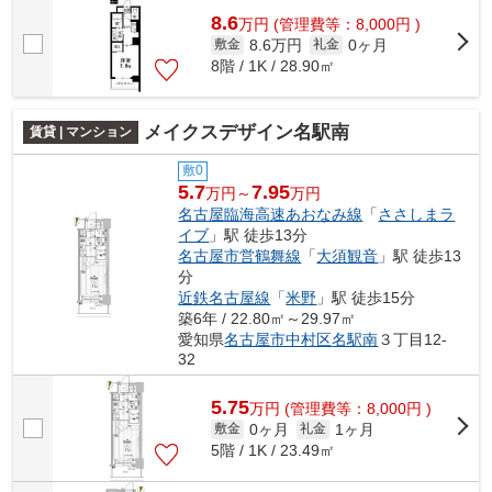
8.6
万
円
(管理費等：8,000円 )
8.6万円
0ヶ月
敷金
礼金
8階 / 1K / 28.90㎡
メイクスデザイン名駅南
賃貸 | マンション
敷0
5.7
7.95
万円～
万円
名古屋臨海高速あおなみ線
「
ささしまラ
イブ
」駅 徒歩13分
名古屋市営鶴舞線
「
大須観音
」駅 徒歩13
分
近鉄名古屋線
「
米野
」駅 徒歩15分
築6年 / 22.80㎡～29.97㎡
愛知県
名古屋市中村区
名駅南
３丁目12-
32
5.75
万
円
(管理費等：8,000円 )
0ヶ月
1ヶ月
敷金
礼金
5階 / 1K / 23.49㎡