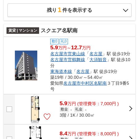
1
残り
件を表示する
スクエア名駅南
賃貸 | マンション
敷0
礼0
5.9
12.7
万円～
万円
名古屋市営東山線
「
名古屋
」駅 徒歩19分
名古屋市営鶴舞線
「
大須観音
」駅 徒歩10
分
東海道本線
「
名古屋
」駅 徒歩19分
築19年 / 30.00㎡～54.40㎡
愛知県
名古屋市中村区
名駅南
３丁目9番5
号
5.9
万
円
(管理費等：7,000円 )
敷金
-
礼金
-
3階 / 1K / 30.00㎡
8.4
万
円
(管理費等：8,000円 )