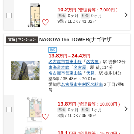
10.2
万
円
(管理費等：7,000円 )
0ヶ月
0ヶ月
敷金
礼金
9階 / 1LDK / 41.32㎡
NAGOYA the TOWER(ナゴヤザタワー)
賃貸 | マンション
敷0
13.8
24.4
万円～
万円
名古屋市営東山線
「
名古屋
」駅 徒歩13分
東海道本線
「
名古屋
」駅 徒歩14分
名古屋市営東山線
「
伏見
」駅 徒歩14分
築3年 / 35.48㎡～70.01㎡
愛知県
名古屋市中村区
名駅南
２丁目7番8
号
13.8
万
円
(管理費等：10,000円 )
0ヶ月
1ヶ月
敷金
礼金
3階 / 1LDK / 35.48㎡
18.1
万
円
(管理費等：15,000円 )