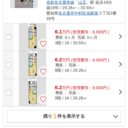
名鉄名古屋本線
「
山王
」駅 徒歩18分
築19年 / 29.28㎡～33.59㎡
愛知県
名古屋市中村区
名駅南
３丁目3番
39号
6.1
万
円
(管理費等：8,000円 )
0ヶ月
0ヶ月
敷金
礼金
3階 / 1K / 33.59㎡
6.2
万
円
(管理費等：8,000円 )
敷金
-
礼金
-
8階 / 1K / 29.28㎡
6.2
万
円
(管理費等：8,000円 )
敷金
-
礼金
-
9階 / 1K / 29.28㎡
1
残り
件を表示する