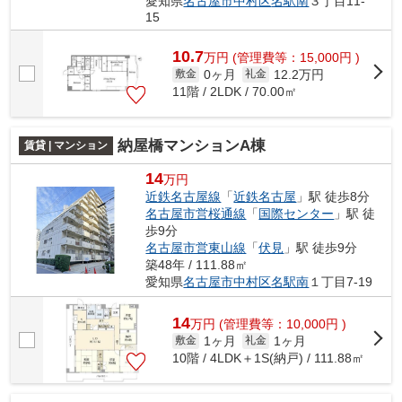
愛知県
名古屋市中村区
名駅南
３丁目11-
15
10.7
万
円
(管理費等：15,000円 )
0ヶ月
12.2万円
敷金
礼金
11階 / 2LDK / 70.00㎡
納屋橋マンションA棟
賃貸 | マンション
14
万円
近鉄名古屋線
「
近鉄名古屋
」駅 徒歩8分
名古屋市営桜通線
「
国際センター
」駅 徒
歩9分
名古屋市営東山線
「
伏見
」駅 徒歩9分
築48年 / 111.88㎡
愛知県
名古屋市中村区
名駅南
１丁目7-19
14
万
円
(管理費等：10,000円 )
1ヶ月
1ヶ月
敷金
礼金
10階 / 4LDK＋1S(納戸) / 111.88㎡