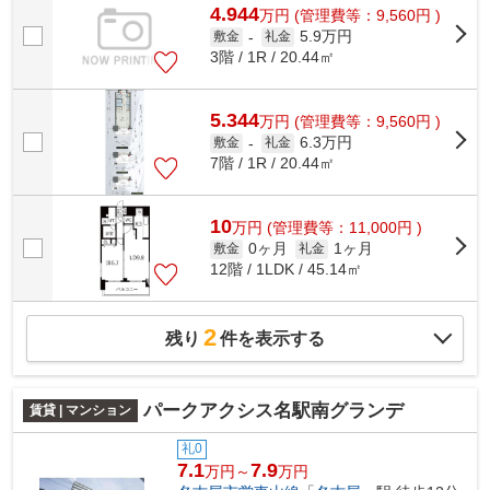
4.944
万
円
(管理費等：9,560円 )
5.9万円
敷金
-
礼金
3階 / 1R / 20.44㎡
5.344
万
円
(管理費等：9,560円 )
6.3万円
敷金
-
礼金
7階 / 1R / 20.44㎡
10
万
円
(管理費等：11,000円 )
0ヶ月
1ヶ月
敷金
礼金
12階 / 1LDK / 45.14㎡
2
残り
件を表示する
パークアクシス名駅南グランデ
賃貸 | マンション
礼0
7.1
7.9
万円～
万円