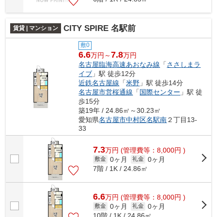
CITY SPIRE 名駅前
賃貸 | マンション
敷0
6.6
7.8
万円～
万円
名古屋臨海高速あおなみ線
「
ささしまラ
イブ
」駅 徒歩12分
近鉄名古屋線
「
米野
」駅 徒歩14分
名古屋市営桜通線
「
国際センター
」駅 徒
歩15分
築19年 / 24.86㎡～30.23㎡
愛知県
名古屋市中村区
名駅南
２丁目13-
33
7.3
万
円
(管理費等：8,000円 )
0ヶ月
0ヶ月
敷金
礼金
7階 / 1K / 24.86㎡
6.6
万
円
(管理費等：8,000円 )
0ヶ月
0ヶ月
敷金
礼金
10階 / 1K / 24.86㎡