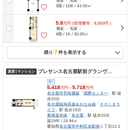
敷金
-
礼金
-
3階 / 1DK / 43.00㎡
5.9
万
円
(管理費等：8,000円 )
敷金
-
礼金
-
4階 / 1K / 30.00㎡
7
残り
件を表示する
プレサンス名古屋駅前グランヴィル
賃貸 | マンション
敷0
5.418
5.718
万円～
万円
名古屋市営桜通線
「
国際センター
」駅 徒
歩10分
名古屋臨海高速あおなみ線
「
ささしまラ
イブ
」駅 徒歩15分
東海道本線
「
名古屋
」駅 徒歩15分
築19年 / 24.94㎡
愛知県
名古屋市中村区
名駅南
１丁目12-2