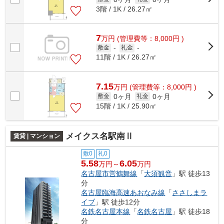
3階 / 1K / 26.27㎡
7
万
円
(管理費等：8,000円 )
敷金
-
礼金
-
11階 / 1K / 26.27㎡
7.15
万
円
(管理費等：8,000円 )
0ヶ月
0ヶ月
敷金
礼金
15階 / 1K / 25.90㎡
メイクス名駅南Ⅱ
賃貸 | マンション
敷0
礼0
5.58
6.05
万円～
万円
名古屋市営鶴舞線
「
大須観音
」駅 徒歩13
分
名古屋臨海高速あおなみ線
「
ささしまラ
イブ
」駅 徒歩12分
名鉄名古屋本線
「
名鉄名古屋
」駅 徒歩18
分