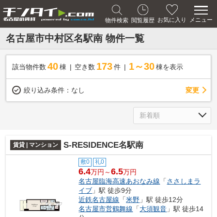
メニュー
お気に入り
物件検索
閲覧履歴
名古屋市中村区名駅南 物件一覧
40
173
1～30
該当物件数
棟
空き数
件
棟を表示
変更
絞り込み条件：
なし
S-RESIDENCE名駅南
賃貸 | マンション
敷0
礼0
6.4
6.5
万円～
万円
名古屋臨海高速あおなみ線
「
ささしまラ
イブ
」駅 徒歩9分
近鉄名古屋線
「
米野
」駅 徒歩12分
名古屋市営鶴舞線
「
大須観音
」駅 徒歩14