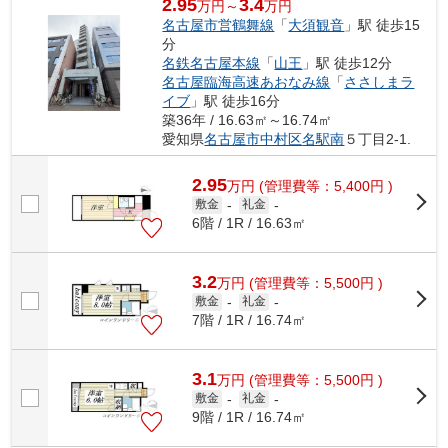
2.95
3.4
万円～
万円
名古屋市営鶴舞線
「
大須観音
」駅 徒歩15
分
名鉄名古屋本線
「
山王
」駅 徒歩12分
名古屋臨海高速あおなみ線
「
ささしまラ
イブ
」駅 徒歩16分
築36年 / 16.63㎡～16.74㎡
愛知県
名古屋市中村区
名駅南
５丁目2-1.
2.95
万
円
(管理費等：5,400円 )
敷金
-
礼金
-
6階 / 1R / 16.63㎡
3.2
万
円
(管理費等：5,500円 )
敷金
-
礼金
-
7階 / 1R / 16.74㎡
3.1
万
円
(管理費等：5,500円 )
敷金
-
礼金
-
9階 / 1R / 16.74㎡