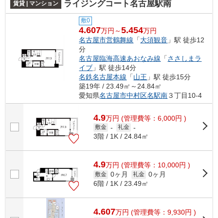
ライジングコート名古屋駅南
賃貸 | マンション
敷0
4.607
5.454
万円～
万円
名古屋市営鶴舞線
「
大須観音
」駅 徒歩12
分
名古屋臨海高速あおなみ線
「
ささしまラ
イブ
」駅 徒歩14分
名鉄名古屋本線
「
山王
」駅 徒歩15分
築19年 / 23.49㎡～24.84㎡
愛知県
名古屋市中村区
名駅南
３丁目10-4
4.9
万
円
(管理費等：6,000円 )
敷金
-
礼金
-
3階 / 1K / 24.84㎡
4.9
万
円
(管理費等：10,000円 )
0ヶ月
0ヶ月
敷金
礼金
6階 / 1K / 23.49㎡
4.607
万
円
(管理費等：9,930円 )