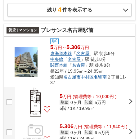
4
残り
件を表示する
プレサンス名古屋駅前
賃貸 | マンション
敷0
5
5.306
万円～
万円
東海道本線
「
名古屋
」駅 徒歩8分
中央線
「
名古屋
」駅 徒歩8分
関西本線
「
名古屋
」駅 徒歩8分
築22年 / 19.95㎡～24.85㎡
愛知県
名古屋市中村区
名駅南
２丁目11-
37
5
万
円
(管理費等：10,000円 )
0ヶ月
5万円
敷金
礼金
5階 / 1K / 19.95㎡
5.306
万
円
(管理費等：11,940円 )
0ヶ月
6.5万円
敷金
礼金
6階 / 1R / 24.85㎡