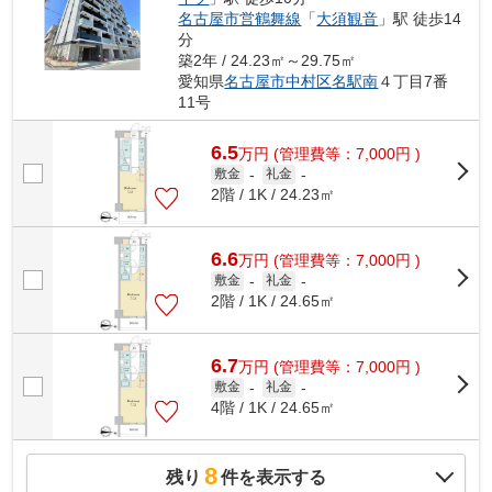
名古屋市営鶴舞線
「
大須観音
」駅 徒歩14
分
築2年 / 24.23㎡～29.75㎡
愛知県
名古屋市中村区
名駅南
４丁目7番
11号
6.5
万
円
(管理費等：7,000円 )
敷金
-
礼金
-
2階 / 1K / 24.23㎡
6.6
万
円
(管理費等：7,000円 )
敷金
-
礼金
-
2階 / 1K / 24.65㎡
6.7
万
円
(管理費等：7,000円 )
敷金
-
礼金
-
4階 / 1K / 24.65㎡
8
残り
件を表示する