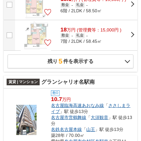
敷金
-
礼金
-
6階 / 2LDK / 58.50㎡
18
万
円
(管理費等：15,000円 )
敷金
-
礼金
-
7階 / 2LDK / 58.45㎡
5
残り
件を表示する
グランシャリオ名駅南
賃貸 | マンション
敷0
10.7
万円
名古屋臨海高速あおなみ線
「
ささしまラ
イブ
」駅 徒歩13分
名古屋市営鶴舞線
「
大須観音
」駅 徒歩13
分
名鉄名古屋本線
「
山王
」駅 徒歩13分
築28年 / 70.00㎡