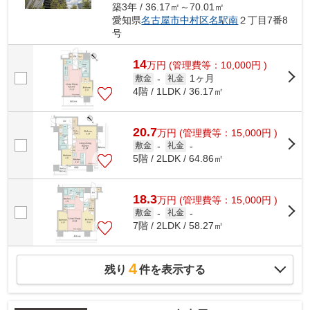
築3年 / 36.17㎡～70.01㎡
愛知県
名古屋市中村区
名駅南
２丁目7番8
号
14
万
円
(管理費等：10,000円 )
1ヶ月
敷金
-
礼金
4階 / 1LDK / 36.17㎡
20.7
万
円
(管理費等：15,000円 )
敷金
-
礼金
-
5階 / 2LDK / 64.86㎡
18.3
万
円
(管理費等：15,000円 )
敷金
-
礼金
-
7階 / 2LDK / 58.27㎡
4
残り
件を表示する