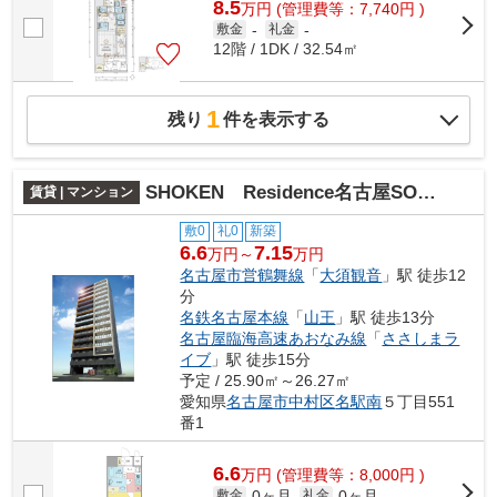
8.5
万
円
(管理費等：7,740円 )
敷金
-
礼金
-
12階 / 1DK / 32.54㎡
1
残り
件を表示する
SHOKEN Residence名古屋SOUTH
賃貸 | マンション
敷0
礼0
新築
6.6
7.15
万円～
万円
名古屋市営鶴舞線
「
大須観音
」駅 徒歩12
分
名鉄名古屋本線
「
山王
」駅 徒歩13分
名古屋臨海高速あおなみ線
「
ささしまラ
イブ
」駅 徒歩15分
予定 / 25.90㎡～26.27㎡
愛知県
名古屋市中村区
名駅南
５丁目551
番1
6.6
万
円
(管理費等：8,000円 )
0ヶ月
0ヶ月
敷金
礼金