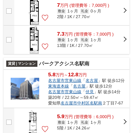
7
万
円
(管理費等：7,000円 )
1ヶ月
0ヶ月
敷金
礼金
2階 / 1K / 27.70㎡
7.3
万
円
(管理費等：7,000円 )
1ヶ月
1ヶ月
敷金
礼金
13階 / 1K / 27.70㎡
パークアクシス名駅南
賃貸 | マンション
5.8
12.8
万円～
万円
名古屋市営東山線
「
名古屋
」駅 徒歩12分
東海道本線
「
名古屋
」駅 徒歩12分
名古屋市営東山線
「
伏見
」駅 徒歩14分
築20年 / 22.50㎡～59.47㎡
愛知県
名古屋市中村区
名駅南
２丁目7-67
5.9
万
円
(管理費等：6,000円 )
1ヶ月
1ヶ月
敷金
礼金
5階 / 1K / 24.26㎡