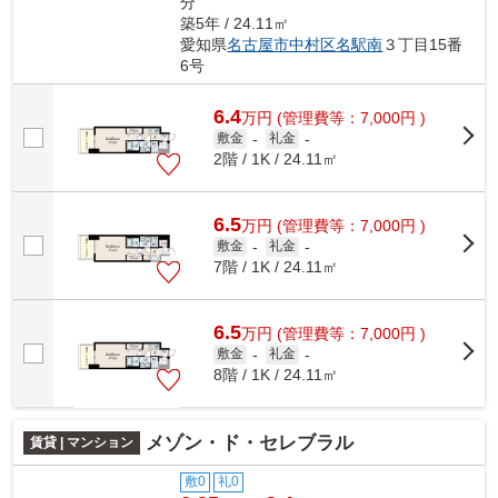
分
築5年 / 24.11㎡
愛知県
名古屋市中村区
名駅南
３丁目15番
6号
6.4
万
円
(管理費等：7,000円 )
敷金
-
礼金
-
2階 / 1K / 24.11㎡
6.5
万
円
(管理費等：7,000円 )
敷金
-
礼金
-
7階 / 1K / 24.11㎡
6.5
万
円
(管理費等：7,000円 )
敷金
-
礼金
-
8階 / 1K / 24.11㎡
メゾン・ド・セレブラル
賃貸 | マンション
敷0
礼0