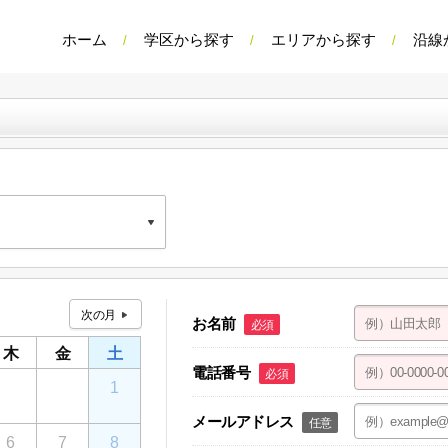
ホーム
学区から探す
エリアから探す
沿線
御器所駅前店
ルソーレ 1F
御器所駅前店
お名前
必須
大曽根シティハウス 1F
木
金
土
電話番号
必須
30
31
1
メールアドレス
任意
6
7
8