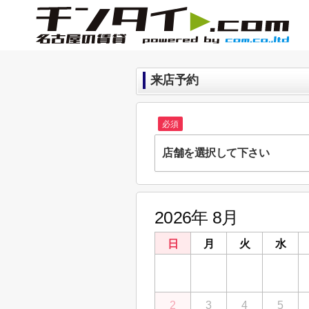
来店予約
必須
店舗を選択して下さい
【お問合せ】ホームメイトFC
愛知県名古屋市昭和区阿由知通４丁目3 イ
2026年 8月
【お問合せ】ホームメイトFC
愛知県名古屋市北区大曽根４丁目19-24 
日
月
火
水
26
27
28
29
2
3
4
5