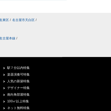
借りるコトは可能？
物件は基本的には借りるコトはで
などで新たに賃貸募集の予定があ
名東区
/
名古屋市天白区
/
を載せている仲介店へ詳細を確認
します。
名古屋本線
/
関するQ＆A
】
予約が必要ですか？
には、事前の来店予約をオススメ
からのご要望を伺うコトで、ご希
駅７分以内特集
前にお探しできるからです。ご来
るため、気になる賃貸があればス
楽器演奏可特集
できます。“来店予約フォーム”ま
人気の新築特集
お問合せください。
デザイナー特集
南向角部屋特集
集合は可能ですか？
100㎡以上特集
合わせるコトは可能です。事前に
ネット無料特集