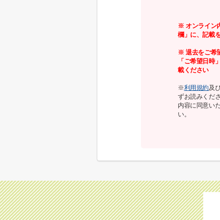
※ オンライン
欄」に、記載
※ 退去をご希
「ご希望日時
載ください
※
利用規約
及
ずお読みくだ
内容に同意い
い。