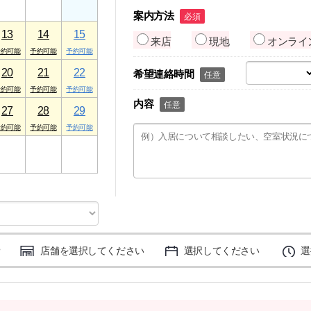
案内方法
必須
13
14
15
来店
現地
オンライ
20
21
22
希望連絡時間
任意
内容
任意
27
28
29
3
4
5
店舗を選択してください
選択してください
選