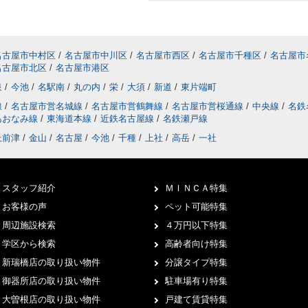
Q：掲載終了している物件を
A：
掲載が終了している賃貸
きません。しかし、空き予定
名古屋市中村区
/
名古屋市中川区
/
名古屋市西区
/
名古屋市千種区
/
名古屋市
名古屋市北区
/
名古屋市港区
る場合もありますので、情報
してみるコトをおすすめいた
泉
/
今池
/
名駅南
/
丸の内
/
栄
/
大須
/
新道
/
東片端町
線
/
名古屋市営名城線
/
名古屋市営鶴舞線
/
名古屋市営桜通線
/
中央線
/
名鉄
あおなみ線
/
東海道本線
/
近鉄名古屋線
/
名鉄瀬戸線
【
内覧に
Q：店へ行く場合には事前の
上前津
/
金山
/
名古屋
/
今池
/
千種
/
上社
/
高岳
/
一社
A：
仲介店へ直接行かれる際
しています。前もってお客様
スタッフ紹介
ＭＩＮＣＡ特集
望の条件に合う賃貸物件を事
店後すぐに物件をご提案でき
お客様の声
ペット可能特集
ピーディーに内覧へとお連れ
周辺施設検索
４万円以下特集
たは各店舗の“ＬＩＮＥ”より
学区から検索
高齢者向け特集
新瑞橋店の取り扱い物件
分譲タイプ特集
Q：内覧の際、物件現地での
御器所店の取り扱い物件
駐車場有り特集
A：
見たい物件の現地に待ち
大曽根店の取り扱い物件
戸建て賃貸特集