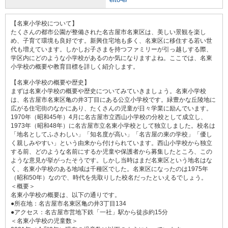
【名東小学校について】
たくさんの都市公園が整備された名古屋市名東区は、美しい景観を楽し
め、子育て環境も良好です。新興住宅地も多く、名東区に移住する若い世
代も増えています。しかしお子さまを持つファミリーが引っ越しする際、
学区内にどのような小学校があるのか気になりますよね。ここでは、名東
小学校の概要や教育目標を詳しく紹介します。
【名東小学校の概要や歴史】
まずは名東小学校の概要や歴史についてみていきましょう。名東小学校
は、名古屋市名東区亀の井3丁目にある公立小学校です。緑豊かな丘陵地に
広がる住宅街のなかにあり、たくさんの児童が日々学業に励んでいます。
1970年（昭和45年）4月に名古屋市立西山小学校の分校として成立し、
1973年（昭和48年）に名古屋市立名東小学校として独立しました。校名は
「地名としてふさわしい」「知名度が高い」「名古屋の東の学校」「優し
く親しみやすい」という由来から付けられています。西山小学校から独立
する前、どのような名前にするか児童や保護者から募集したところ、この
ような意見が挙がったそうです。しかし当時はまだ名東区という地名はな
く、名東小学校のある地域は千種区でした。名東区になったのは1975年
（昭和50年）なので、時代を先取りした校名だったといえるでしょう。
＜概要＞
名東小学校の概要は、以下の通りです。
●所在地：名古屋市名東区亀の井3丁目134
●アクセス：名古屋市営地下鉄「一社」駅から徒歩約15分
＜名東小学校の児童数＞