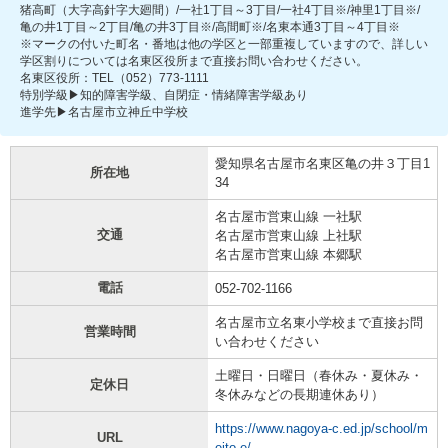
猪高町（大字高針字大廻間）/一社1丁目～3丁目/一社4丁目※/神里1丁目※/
亀の井1丁目～2丁目/亀の井3丁目※/高間町※/名東本通3丁目～4丁目※
※マークの付いた町名・番地は他の学区と一部重複していますので、詳しい
学区割りについては名東区役所まで直接お問い合わせください。
名東区役所：TEL（052）773-1111
特別学級▶知的障害学級、自閉症・情緒障害学級あり
進学先▶名古屋市立神丘中学校
愛知県名古屋市名東区亀の井３丁目1
所在地
34
名古屋市営東山線 一社駅
交通
名古屋市営東山線 上社駅
名古屋市営東山線 本郷駅
電話
052-702-1166
名古屋市立名東小学校まで直接お問
営業時間
い合わせください
土曜日・日曜日（春休み・夏休み・
定休日
冬休みなどの長期連休あり）
https://www.nagoya-c.ed.jp/school/m
URL
eito-e/