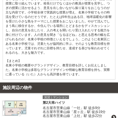
授業に取り組んでいます。校長だけでなくほかの教員が授業を見学し、つ
ぎの授業に活かせるよう、意見を出し合いながら振り返りをおこなうのが
主な内容です。小学校全体で実践的な授業が増え、名東小学校でもその時
流を受けているのだそうです。たとえば6年生はある日、地球温暖化の影響
を受けた小さな島をテーマにした授業をおこないました。やがて沈んでし
まう島に移住するか、今住んでいる場所にとどまるかをディスカッション
し、自分の意見を出したり、人の考えを聞いたり受け入れたりする能力を
身に付けています。人の意見を聞き「なるほどね」と思える思考の幅を広
げられるのが、名東小学校の特徴といえるでしょう。このように名東区に
ある名東小学校では、児童たちが協同的に学ぶ、そのような教育目標を持
っています。児童それぞれに目標を持たせ、達成する喜びを味わわせてく
れるのも、大きな魅力です。
【まとめ】
名東小学校の概要やグランドデザイン、教育目標を詳しくお伝えしまし
た。名東小学校は多彩なグランドデザインや明確な教育目標を持ち、実際
に通っている（いた）人からも高評価を得ています。
施設周辺の物件
賃貸｜マンション
第2大幸ハイツ
名古屋市営東山線「一社」駅 徒歩9分
名古屋市営東山線「星ヶ丘」駅 徒歩19分
名古屋市営東山線「上社」駅 徒歩22分