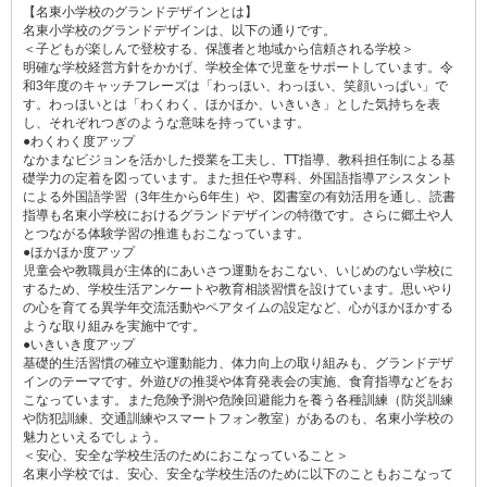
【名東小学校のグランドデザインとは】
名東小学校のグランドデザインは、以下の通りです。
＜子どもが楽しんで登校する、保護者と地域から信頼される学校＞
明確な学校経営方針をかかげ、学校全体で児童をサポートしています。令
和3年度のキャッチフレーズは「わっほい、わっほい、笑顔いっぱい」で
す。わっほいとは「わくわく、ほかほか、いきいき」とした気持ちを表
し、それぞれつぎのような意味を持っています。
●わくわく度アップ
なかまなビジョンを活かした授業を工夫し、TT指導、教科担任制による基
礎学力の定着を図っています。また担任や専科、外国語指導アシスタント
による外国語学習（3年生から6年生）や、図書室の有効活用を通し、読書
指導も名東小学校におけるグランドデザインの特徴です。さらに郷土や人
とつながる体験学習の推進もおこなっています。
●ほかほか度アップ
児童会や教職員が主体的にあいさつ運動をおこない、いじめのない学校に
するため、学校生活アンケートや教育相談習慣を設けています。思いやり
の心を育てる異学年交流活動やペアタイムの設定など、心がほかほかする
ような取り組みを実施中です。
●いきいき度アップ
基礎的生活習慣の確立や運動能力、体力向上の取り組みも、グランドデザ
インのテーマです。外遊びの推奨や体育発表会の実施、食育指導などをお
こなっています。また危険予測や危険回避能力を養う各種訓練（防災訓練
や防犯訓練、交通訓練やスマートフォン教室）があるのも、名東小学校の
魅力といえるでしょう。
＜安心、安全な学校生活のためにおこなっていること＞
名東小学校では、安心、安全な学校生活のために以下のこともおこなって