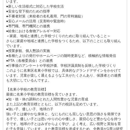
います。
●新しい生活様式に対応した学校生活
●安全な登下校のための指導
●不審者対策（来校者の名札着用、門の常時施錠）
●安心メールの活用（災害時や緊急時）
●専門職、専門機関との連携
●給食における食物アレルギー対応
＜家庭、地域と連携した学校づくりのために取り組んでいること＞
さらに家庭や地域と連携した学校をつくるため、以下のことにも取り組ん
でいます。
●授業参観、個人懇談の実施
●各種たよりの発行やホームページの随時更新など、積極的な情報発信
●PTA（各種委員会）との連携
●行事後のアンケートや学校評価、学校評議員制を反映した学校づくり
このように名東区名東小学校では、具体的なグランドデザインをかかげて
います。児童が楽しく通えるような工夫がたくさんあり、保護者との連携
も大切にしているんですよ。
【名東小学校の教育目標】
最後に名東小学校の教育目標を見ていきます。
●知・徳・体の調和のとれた人間性豊かな児童の育成
また上記の教育目標とともに、以下の校訓も定めています。
●強い子、優しい子、地球の子
強い子とは健やかな身体と、なにものにも屈しない意思の強さを発揮でき
る子で、優しい子とは思いやりの心や優しさ、親切心など豊かな心を持つ
子です。地球の子とはみずからよく学び、よく考え、広い視野と英知を育
む子を意味しています。また教育目標を達成するため、全教員が1度は研究