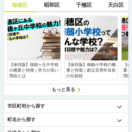
瑞穂区
昭和区
千種区
天白区
【保存版】瑞穂ヶ丘中学校
【保存版】御劔小学校の概
【保
の概要と特徴｜学力が高い
要と特徴｜創立百周年目前
要と
理由とは
の伝統校
理由
もっと見る
市区町村から探す
町名から探す