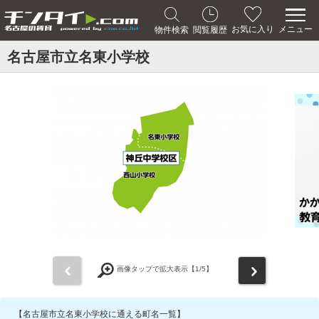
メニュー
お気に入り
物件検索
閲覧履歴
名古屋市立名東小学校
前
次
画像タップで拡大表示【
1
/5】
【名古屋市立名東小学校に通える町名一覧】