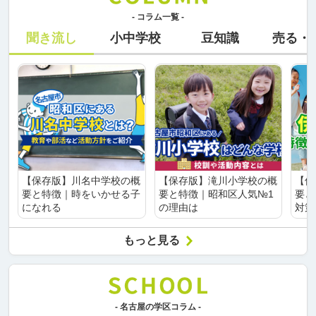
- コラム一覧 -
聞き流し
小中学校
豆知識
売る・
【保存版】川名中学校の概
【保存版】滝川小学校の概
【保
要と特徴｜時をいかせる子
要と特徴｜昭和区人気№1
要と
になれる
の理由は
対策
もっと見る
- 名古屋の学区コラム -