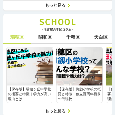
もっと見る
- 名古屋の学区コラム -
瑞穂区
昭和区
千種区
天白区
【保存版】瑞穂ヶ丘中学校
【保存版】御劔小学校の概
【保
の概要と特徴｜学力が高い
要と特徴｜創立百周年目前
要と
理由とは
の伝統校
理由
もっと見る