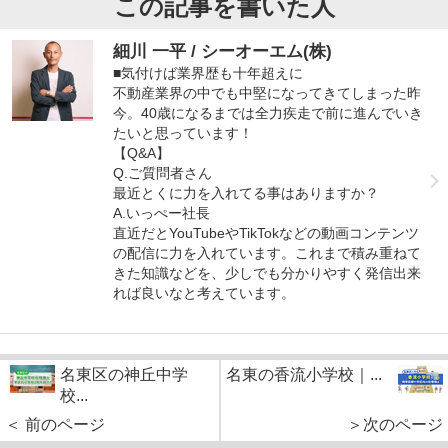
この記事を書いた人
細川 一平 / シーオーエム(株)
■気付けば業界歴も十年超えに
不動産業界の中でも中堅になってきてしまった昨
今。40歳になるまでは全力疾走で前に進んでいき
たいと思っています！
【Q&A】
Q.ご質問者さん
最近とくに力を入れてる事はありますか？
A.いっぺー社長
直近だとYouTubeやTikTokなどの動画コンテンツ
の配信に力を入れています。これまで積み重ねて
きた知識などを、少しでも分かりやすく発信出来
れば良いなと考えています。
名東区の神丘中学
名東の香流小学校｜...
校...
＜ 前のページ
＞次のページ