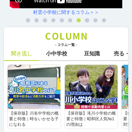
村雲小学校に関するコラム＞＞
- コラム一覧 -
聞き流し
小中学校
豆知識
売る・
【保存版】川名中学校の概
【保存版】滝川小学校の概
【保
要と特徴｜時をいかせる子
要と特徴｜昭和区人気№1
要と
になれる
の理由は
対策