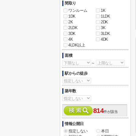
間取り
ワンルーム
1K
1DK
1LDK
2K
2DK
2LDK
3K
3DK
3LDK
4K
4DK
4LDK以上
面積
～
駅からの徒歩
築年数
814
件が該当
情報公開日
指定しない
本日