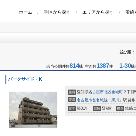
ホーム
学区から探す
エリアから探す
沿線
並び順：
814
1387
1-30
該当公開件数
棟 空き数
件
棟
パークサイド・K
愛知県
名古屋市北区
金城町
２丁目5
住所
交通
名古屋市営名城線
「
黒川
」駅 徒歩
築31年
5階建
鉄筋
築年
階数
構造