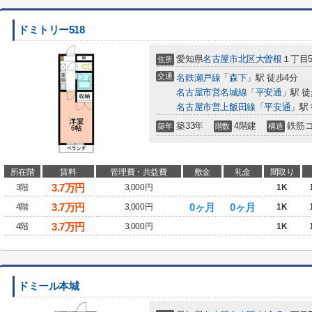
ドミトリー518
愛知県
名古屋市北区
大曽根
１丁目5
住所
交通
名鉄瀬戸線
「
森下
」駅 徒歩4分
名古屋市営名城線
「
平安通
」駅 徒
名古屋市営上飯田線
「
平安通
」駅 
築33年
4階建
鉄筋
築年
階数
構造
所在階
賃料
管理費・共益費
敷金
礼金
間取り
3.7
万円
3階
3,000円
1K
3.7
万円
0ヶ月
0ヶ月
4階
3,000円
1K
3.7
万円
4階
3,000円
1K
ドミール本城