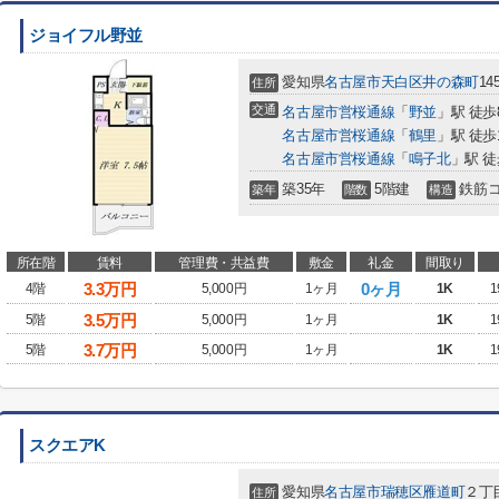
ジョイフル野並
愛知県
名古屋市天白区
井の森町
14
住所
交通
名古屋市営桜通線
「
野並
」駅 徒歩
名古屋市営桜通線
「
鶴里
」駅 徒歩
名古屋市営桜通線
「
鳴子北
」駅 徒
築35年
5階建
鉄筋
築年
階数
構造
所在階
賃料
管理費・共益費
敷金
礼金
間取り
3.3
万円
0ヶ月
4階
5,000円
1ヶ月
1K
1
3.5
万円
5階
5,000円
1ヶ月
1K
1
3.7
万円
5階
5,000円
1ヶ月
1K
1
スクエアK
愛知県
名古屋市瑞穂区
雁道町
２丁
住所