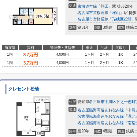
交通
東海道本線
「
熱田
」駅 徒歩20分
名古屋市営桜通線
「
桜山
」駅 徒歩
名古屋市営桜通線
「
瑞穂区役所
」
築31年
3階建
鉄筋
築年
階数
構造
所在階
賃料
管理費・共益費
敷金
礼金
間取り
3.7
万円
1階
4,000円
1ヶ月
2ヶ月
1K
2
3.7
万円
1階
4,000円
1ヶ月
2ヶ月
1K
2
クレセント松蔭
愛知県
名古屋市中川区
下之一色町
住所
交通
名古屋臨海高速あおなみ線
「
中島
名古屋臨海高速あおなみ線
「
港北
名古屋臨海高速あおなみ線
「
南荒
築20年
4階建
鉄筋
築年
階数
構造