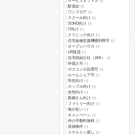
サービスオフィス
(-)
駅直結
(-)
ワンフロア
(-)
スクール向け
(-)
SOHO向け
(-)
IT向け
(-)
クリニック向け
(-)
住宅金融支援機構利用可
(-)
オープンハウス
(-)
UR賃貸
(-)
住宅供給公社（JKK）
(-)
外国人可
(-)
ガスコンロ設置可
(-)
ルームシェア可
(-)
学生向け
(-)
カップル向け
(-)
女性向け
(-)
新婚さん向け
(-)
ファミリー向け
(-)
海が近い
(-)
キャンペーン
(-)
仲介手数料無料
(-)
居抜物件
(-)
スケルトン渡し
(-)