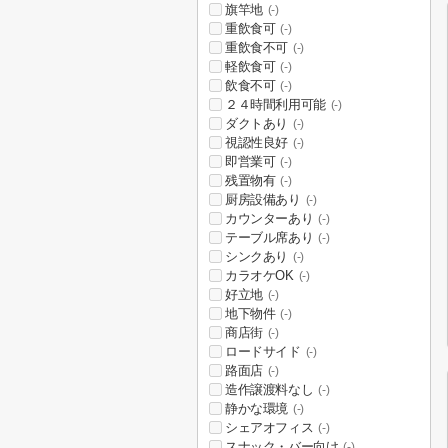
旗竿地
(-)
重飲食可
(-)
重飲食不可
(-)
軽飲食可
(-)
飲食不可
(-)
２４時間利用可能
(-)
ダクトあり
(-)
視認性良好
(-)
即営業可
(-)
残置物有
(-)
厨房設備あり
(-)
カウンターあり
(-)
テーブル席あり
(-)
シンクあり
(-)
カラオケOK
(-)
好立地
(-)
地下物件
(-)
商店街
(-)
ロードサイド
(-)
路面店
(-)
造作譲渡料なし
(-)
静かな環境
(-)
シェアオフィス
(-)
スナック・バー向け
(-)