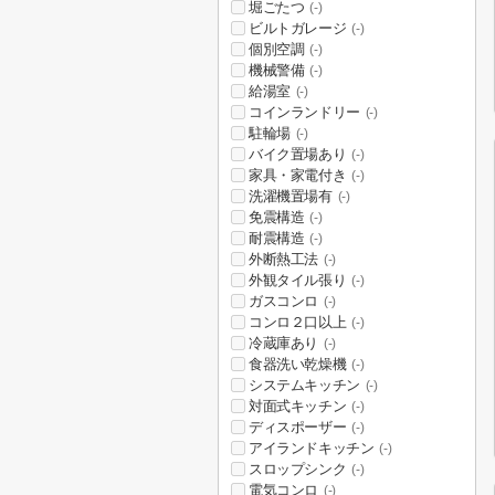
堀ごたつ
(-)
ビルトガレージ
(-)
個別空調
(-)
機械警備
(-)
給湯室
(-)
コインランドリー
(-)
駐輪場
(-)
バイク置場あり
(-)
家具・家電付き
(-)
洗濯機置場有
(-)
免震構造
(-)
耐震構造
(-)
外断熱工法
(-)
外観タイル張り
(-)
ガスコンロ
(-)
コンロ２口以上
(-)
冷蔵庫あり
(-)
食器洗い乾燥機
(-)
システムキッチン
(-)
対面式キッチン
(-)
ディスポーザー
(-)
アイランドキッチン
(-)
スロップシンク
(-)
電気コンロ
(-)