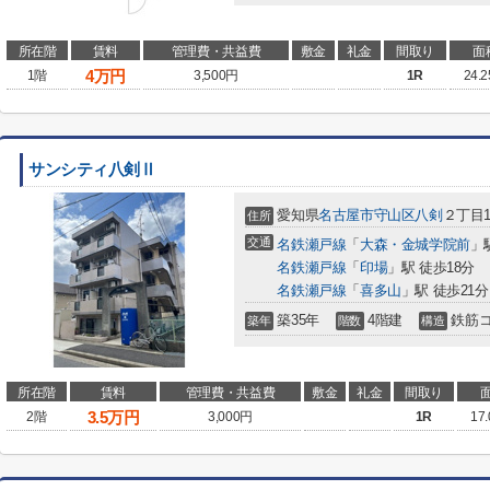
所在階
賃料
管理費・共益費
敷金
礼金
間取り
面
4
万円
1階
3,500円
1R
24.
サンシティ八剣Ⅱ
愛知県
名古屋市守山区
八剣
２丁目1
住所
交通
名鉄瀬戸線
「
大森・金城学院前
」
名鉄瀬戸線
「
印場
」駅 徒歩18分
名鉄瀬戸線
「
喜多山
」駅 徒歩21分
築35年
4階建
鉄筋
築年
階数
構造
所在階
賃料
管理費・共益費
敷金
礼金
間取り
3.5
万円
2階
3,000円
1R
17