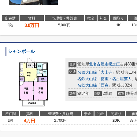
所在階
賃料
管理費・共益費
敷金
礼金
間取り
3.8
万円
2階
5,000円
1K
18
シャンポール
愛知県
北名古屋市
熊之庄
古井33番
住所
交通
名鉄犬山線
「
大山寺
」駅 徒歩13分
名鉄犬山線
「
徳重・名古屋芸大
」
名鉄犬山線
「
西春
」駅 徒歩32分
築34年
2階建
鉄骨
築年
階数
構造
所在階
賃料
管理費・共益費
敷金
礼金
間取り
面
4
万円
1階
2,700円
2DK
39.