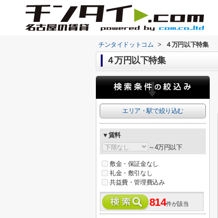
チンタイドットコム
>
４万円以下特集
４万円以下特集
エリア・駅で絞り込む
▼賃料
～4万円以下
敷金・保証金なし
礼金・敷引なし
共益費・管理費込み
814
件が該当