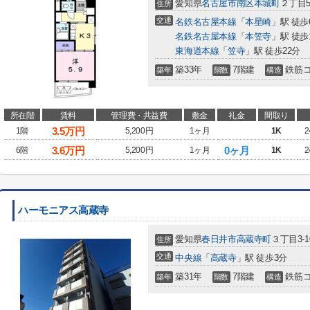
愛知県
名古屋市南区
本城町
２丁目
住所
交通
名鉄名古屋本線
「
本星崎
」駅 徒歩
名鉄名古屋本線
「
本笠寺
」駅 徒歩
東海道本線
「
笠寺
」駅 徒歩22分
築33年
7階建
鉄筋
築年
階数
構造
所在階
賃料
管理費・共益費
敷金
礼金
間取り
3.5
万円
1階
5,200円
1ヶ月
1K
2
3.6
万円
0ヶ月
6階
5,200円
1ヶ月
1K
2
ハーモニアス高蔵寺
愛知県
春日井市
高蔵寺町
３丁目3-1
住所
交通
中央線
「
高蔵寺
」駅 徒歩3分
築31年
7階建
鉄筋
築年
階数
構造