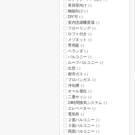
美容室向け
(-)
物販向け
(-)
DIY可
(-)
室内洗濯機置場
(-)
フローリング
(-)
ロフト付き
(-)
メゾネット
(-)
専用庭
(-)
ベランダ
(-)
バルコニー
(-)
ルーフバルコニー
(-)
出窓
(-)
都市ガス
(-)
プロパンガス
(-)
浄化槽
(-)
オール電化
(-)
二重サッシ
(-)
24時間換気システム
(-)
エレベーター
(-)
電気有
(-)
２面バルコニー
(-)
３面バルコニー
(-)
両面バルコニー
(-)