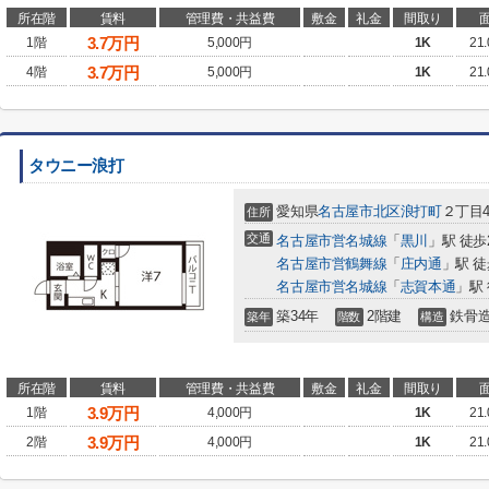
所在階
賃料
管理費・共益費
敷金
礼金
間取り
3.7
万円
1階
5,000円
1K
21
3.7
万円
4階
5,000円
1K
21
タウニー浪打
愛知県
名古屋市北区
浪打町
２丁目4
住所
交通
名古屋市営名城線
「
黒川
」駅 徒歩
名古屋市営鶴舞線
「
庄内通
」駅 徒
名古屋市営名城線
「
志賀本通
」駅 
築34年
2階建
鉄骨
築年
階数
構造
所在階
賃料
管理費・共益費
敷金
礼金
間取り
3.9
万円
1階
4,000円
1K
21
3.9
万円
2階
4,000円
1K
21