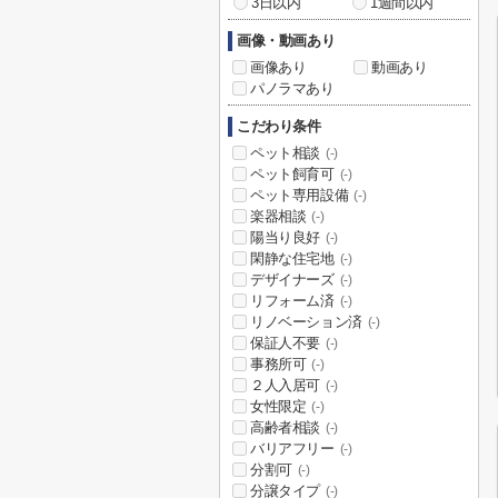
3日以内
1週間以内
画像・動画あり
画像あり
動画あり
パノラマあり
こだわり条件
ペット相談
(-)
ペット飼育可
(-)
ペット専用設備
(-)
楽器相談
(-)
陽当り良好
(-)
閑静な住宅地
(-)
デザイナーズ
(-)
リフォーム済
(-)
リノベーション済
(-)
保証人不要
(-)
事務所可
(-)
２人入居可
(-)
女性限定
(-)
高齢者相談
(-)
バリアフリー
(-)
分割可
(-)
分譲タイプ
(-)