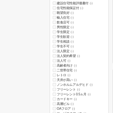
建設住宅性能評価書付
(-)
住宅性能保証付
(-)
眺望良好
(-)
輸入住宅
(-)
飲食店可
(-)
男性限定
(-)
学生限定
(-)
学生歓迎
(-)
学生相談
(-)
学生不可
(-)
法人限定
(-)
法人契約希望
(-)
法人可
(-)
高齢者向け
(-)
二世帯住宅
(-)
レトロ
(-)
天井が高い
(-)
ノンホルムアルデヒド
(-)
フリーレント
(-)
フリーレント0.5ヵ月
(-)
カードキー
(-)
高層ビル
(-)
OAフロア
(-)