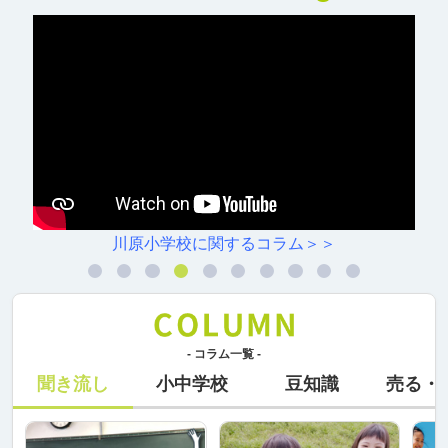
川原小学校に関するコラム＞＞
- コラム一覧 -
聞き流し
小中学校
豆知識
売る・