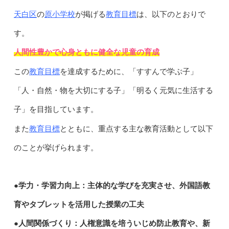
天白区
原小学校
教育目標
の
が掲げる
は、以下のとおりで
す。
人間性豊かで心身ともに健全な児童の育成
教育目標
この
を達成するために、「すすんで学ぶ子」
「人・自然・物を大切にする子」「明るく元気に生活する
子」を目指しています。
教育目標
また
とともに、重点する主な教育活動として以下
のことが挙げられます。
●学力・学習力向上：主体的な学びを充実させ、外国語教
育やタブレットを活用した授業の工夫
●人間関係づくり：人権意識を培ういじめ防止教育や、新