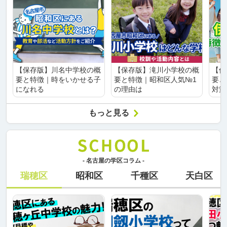
【保存版】川名中学校の概
【保存版】滝川小学校の概
【保
要と特徴｜時をいかせる子
要と特徴｜昭和区人気№1
要と
になれる
の理由は
対策
もっと見る
- 名古屋の学区コラム -
瑞穂区
昭和区
千種区
天白区