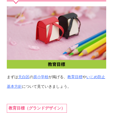
天白区
原小学校
教育目標
いじめ防止
まずは
の
が掲げる、
や
基本方針
について見ていきましょう。
教育目標（グランドデザイン）