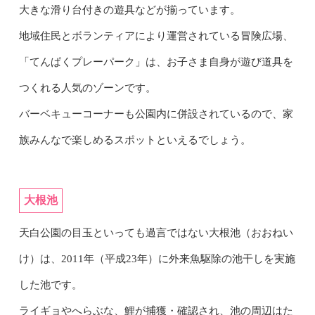
大きな滑り台付きの遊具などが揃っています。
地域住民とボランティアにより運営されている冒険広場、
「てんぱくプレーパーク」は、お子さま自身が遊び道具を
つくれる人気のゾーンです。
バーベキューコーナーも公園内に併設されているので、家
族みんなで楽しめるスポットといえるでしょう。
大根池
天白公園の目玉といっても過言ではない大根池（おおねい
け）は、2011年（平成23年）に外来魚駆除の池干しを実施
した池です。
ライギョやへらぶな、鯉が捕獲・確認され、池の周辺はた