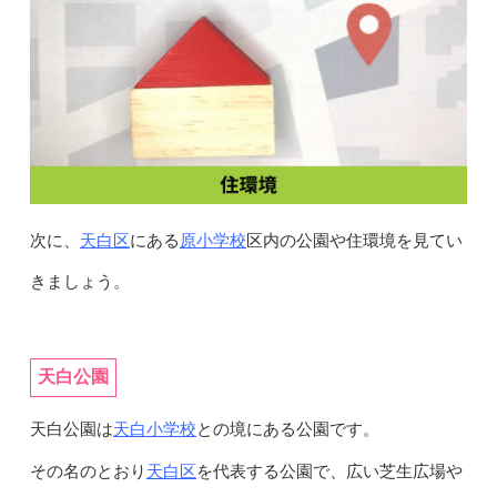
天白区
原小学校
次に、
にある
区内の公園や住環境を見てい
きましょう。
天白公園
天白小学校
天白公園は
との境にある公園です。
天白区
その名のとおり
を代表する公園で、広い芝生広場や