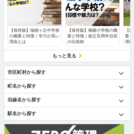
【保存版】瑞穂ヶ丘中学校
【保存版】御劔小学校の概
【保
の概要と特徴｜学力が高い
要と特徴｜創立百周年目前
要と
理由とは
の伝統校
理由
もっと見る
市区町村から探す
町名から探す
沿線名から探す
駅名から探す