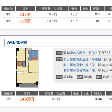
所在階
賃料
管理費・共益費
敷金
礼金
間取り
8.1
万円
8階
6,000円
1ヶ月
1DK
40
6.5
万円
9階
6,000円
1ヶ月
1K
29
ViViENDA栄
愛知県
名古屋市中区
栄
５丁目7-28
住所
交通
名古屋市営名城線
「
矢場町
」駅 徒
名古屋市営東山線
「
栄
」駅 徒歩1
名古屋市営名城線
「
栄
」駅 徒歩1
築14年
8階建
鉄筋
築年
階数
構造
所在階
賃料
管理費・共益費
敷金
礼金
間取り
14.9
万円
7階
9,000円
2LDK
65