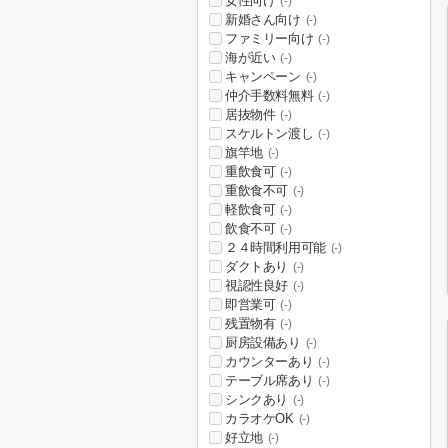
女性向け
(-)
新婚さん向け
(-)
ファミリー向け
(-)
海が近い
(-)
キャンペーン
(-)
仲介手数料無料
(-)
居抜物件
(-)
スケルトン渡し
(-)
旗竿地
(-)
重飲食可
(-)
重飲食不可
(-)
軽飲食可
(-)
飲食不可
(-)
２４時間利用可能
(-)
ダクトあり
(-)
視認性良好
(-)
即営業可
(-)
残置物有
(-)
厨房設備あり
(-)
カウンターあり
(-)
テーブル席あり
(-)
シンクあり
(-)
カラオケOK
(-)
好立地
(-)