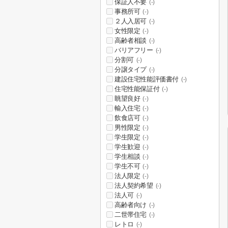
保証人不要
(-)
事務所可
(-)
２人入居可
(-)
女性限定
(-)
高齢者相談
(-)
バリアフリー
(-)
分割可
(-)
分譲タイプ
(-)
建設住宅性能評価書付
(-)
住宅性能保証付
(-)
眺望良好
(-)
輸入住宅
(-)
飲食店可
(-)
男性限定
(-)
学生限定
(-)
学生歓迎
(-)
学生相談
(-)
学生不可
(-)
法人限定
(-)
法人契約希望
(-)
法人可
(-)
高齢者向け
(-)
二世帯住宅
(-)
レトロ
(-)