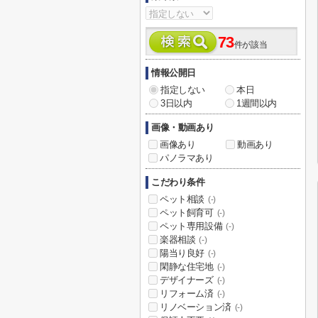
73
件が該当
情報公開日
指定しない
本日
3日以内
1週間以内
画像・動画あり
画像あり
動画あり
パノラマあり
こだわり条件
ペット相談
(-)
ペット飼育可
(-)
ペット専用設備
(-)
楽器相談
(-)
陽当り良好
(-)
閑静な住宅地
(-)
デザイナーズ
(-)
リフォーム済
(-)
リノベーション済
(-)