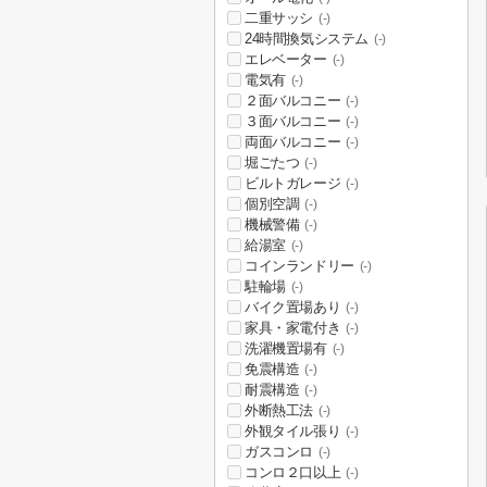
二重サッシ
(-)
24時間換気システム
(-)
エレベーター
(-)
電気有
(-)
２面バルコニー
(-)
３面バルコニー
(-)
両面バルコニー
(-)
堀ごたつ
(-)
ビルトガレージ
(-)
個別空調
(-)
機械警備
(-)
給湯室
(-)
コインランドリー
(-)
駐輪場
(-)
バイク置場あり
(-)
家具・家電付き
(-)
洗濯機置場有
(-)
免震構造
(-)
耐震構造
(-)
外断熱工法
(-)
外観タイル張り
(-)
ガスコンロ
(-)
コンロ２口以上
(-)