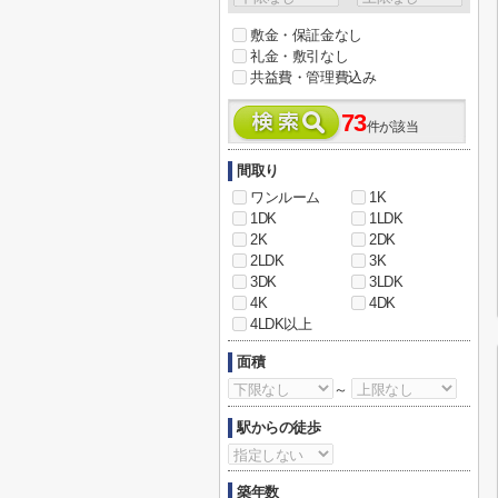
敷金・保証金なし
礼金・敷引なし
共益費・管理費込み
73
件が該当
間取り
ワンルーム
1K
1DK
1LDK
2K
2DK
2LDK
3K
3DK
3LDK
4K
4DK
4LDK以上
面積
～
駅からの徒歩
築年数