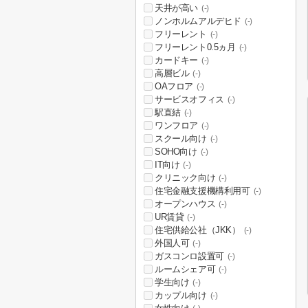
天井が高い
(-)
ノンホルムアルデヒド
(-)
フリーレント
(-)
フリーレント0.5ヵ月
(-)
カードキー
(-)
高層ビル
(-)
OAフロア
(-)
サービスオフィス
(-)
駅直結
(-)
ワンフロア
(-)
スクール向け
(-)
SOHO向け
(-)
IT向け
(-)
クリニック向け
(-)
住宅金融支援機構利用可
(-)
オープンハウス
(-)
UR賃貸
(-)
住宅供給公社（JKK）
(-)
外国人可
(-)
ガスコンロ設置可
(-)
ルームシェア可
(-)
学生向け
(-)
カップル向け
(-)