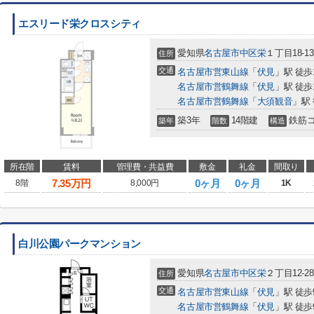
エスリード栄クロスシティ
愛知県
名古屋市中区
栄
１丁目18-13
住所
交通
名古屋市営東山線
「
伏見
」駅 徒歩
名古屋市営鶴舞線
「
伏見
」駅 徒歩
名古屋市営鶴舞線
「
大須観音
」駅 
築3年
14階建
鉄筋
築年
階数
構造
所在階
賃料
管理費・共益費
敷金
礼金
間取り
7.35
万円
0ヶ月
0ヶ月
8階
8,000円
1K
白川公園パークマンション
愛知県
名古屋市中区
栄
２丁目12-28
住所
交通
名古屋市営東山線
「
伏見
」駅 徒歩
名古屋市営鶴舞線
「
伏見
」駅 徒歩