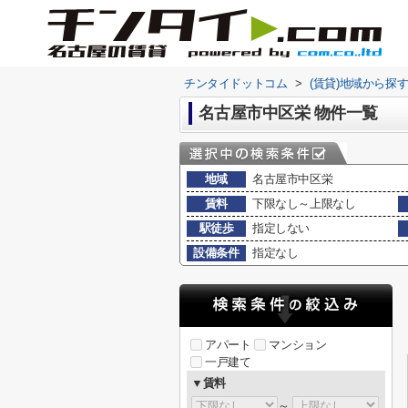
チンタイドットコム
>
(賃貸)地域から探
名古屋市中区栄 物件一覧
地域
名古屋市中区栄
賃料
下限なし～上限なし
駅徒歩
指定しない
設備条件
指定なし
アパート
マンション
一戸建て
▼賃料
～