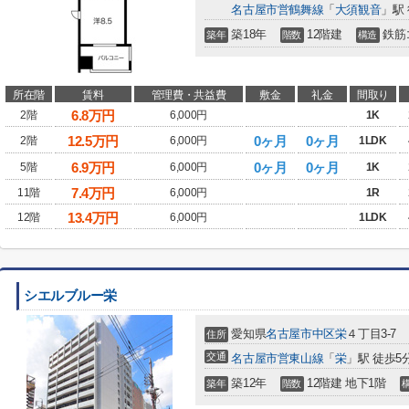
名古屋市営鶴舞線
「
大須観音
」駅 
築18年
12階建
鉄筋
築年
階数
構造
所在階
賃料
管理費・共益費
敷金
礼金
間取り
6.8
万円
2階
6,000円
1K
12.5
万円
0ヶ月
0ヶ月
2階
6,000円
1LDK
6.9
万円
0ヶ月
0ヶ月
5階
6,000円
1K
7.4
万円
11階
6,000円
1R
13.4
万円
12階
6,000円
1LDK
シエルブルー栄
愛知県
名古屋市中区
栄
４丁目3-7
住所
交通
名古屋市営東山線
「
栄
」駅 徒歩5
築12年
12階建 地下1階
築年
階数