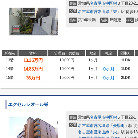
愛知県
名古屋市中区
栄
３丁目20-21
住所
交通
名古屋市営東山線
「
栄
」駅 徒歩1
築1年未満
15階建
築年
階数
構造
所在階
賃料
管理費・共益費
敷金
礼金
間取り
13.35
万円
13階
10,000円
1ヶ月
1LDK
14.85
万円
0ヶ月
14階
10,000円
1ヶ月
1LDK
36
万円
0ヶ月
15階
15,000円
1ヶ月
2LDK
エクセルシオール栄
愛知県
名古屋市中区
栄
５丁目22-1
住所
交通
名古屋市営名城線
「
矢場町
」駅 徒
名古屋市営東山線
「
栄
」駅 徒歩1