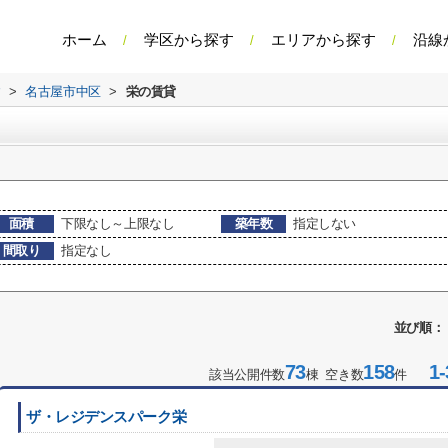
ホーム
学区から探す
エリアから探す
沿線
す
>
名古屋市中区
>
栄の賃貸
面積
下限なし～上限なし
築年数
指定しない
間取り
指定なし
並び順：
73
158
1-
該当公開件数
棟 空き数
件
ザ・レジデンスパーク栄