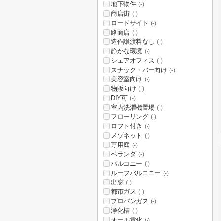
地下物件
(-)
商店街
(-)
ロードサイド
(-)
路面店
(-)
造作譲渡料なし
(-)
静かな環境
(-)
シェアオフィス
(-)
スナック・バー向け
(-)
美容室向け
(-)
物販向け
(-)
DIY可
(-)
室内洗濯機置場
(-)
フローリング
(-)
ロフト付き
(-)
メゾネット
(-)
専用庭
(-)
ベランダ
(-)
バルコニー
(-)
ルーフバルコニー
(-)
出窓
(-)
都市ガス
(-)
プロパンガス
(-)
浄化槽
(-)
オール電化
(-)