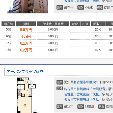
名古屋市営鶴舞線
「
鶴舞
」駅 徒歩
築24年
7階建
鉄筋
築年
階数
構造
所在階
賃料
管理費・共益費
敷金
礼金
間取り
5.8
万円
5階
6,000円
1DK
30
6
万円
6階
6,000円
1DK
30
6.1
万円
7階
6,000円
1DK
30
6.2
万円
7階
6,000円
1DK
30
アーバンフラッツ伏見
愛知県
名古屋市中区
栄
１丁目22-11
住所
交通
名古屋市営鶴舞線
「
大須観音
」駅
名古屋市営東山線
「
伏見
」駅 徒歩
名古屋市営鶴舞線
「
伏見
」駅 徒歩
築12年
11階建
鉄骨
築年
階数
構造