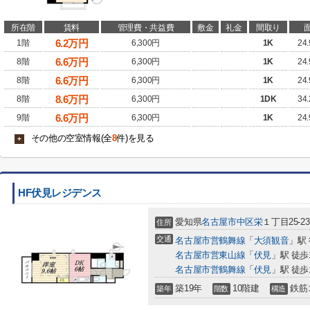
所在階
賃料
管理費・共益費
敷金
礼金
間取り
6.2
万円
1階
6,300円
1K
24
6.6
万円
8階
6,300円
1K
24
6.6
万円
8階
6,300円
1K
24
8.6
万円
8階
6,300円
1DK
34
6.6
万円
9階
6,300円
1K
24
その他の空室情報(全
8
件)を見る
+
HF伏見レジデンス
愛知県
名古屋市中区
栄
１丁目25-23
住所
交通
名古屋市営鶴舞線
「
大須観音
」駅
名古屋市営東山線
「
伏見
」駅 徒歩
名古屋市営鶴舞線
「
伏見
」駅 徒歩
築19年
10階建
鉄筋
築年
階数
構造