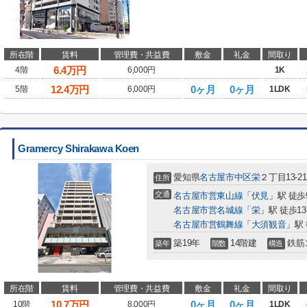
所在階
賃料
管理費・共益費
敷金
礼金
間取り
6.4
万円
4階
6,000円
1K
12.4
万円
0ヶ月
0ヶ月
5階
6,000円
1LDK
Gramercy Shirakawa Koen
愛知県
名古屋市中区
栄
２丁目13-21
住所
交通
名古屋市営東山線
「
伏見
」駅 徒歩
名古屋市営名城線
「
栄
」駅 徒歩1
名古屋市営鶴舞線
「
大須観音
」駅 
築19年
14階建
鉄筋
築年
階数
構造
所在階
賃料
管理費・共益費
敷金
礼金
間取り
10.7
万円
0ヶ月
0ヶ月
10階
8,000円
1LDK