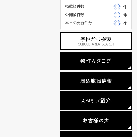
掲載物件数
件
公開物件数
件
本日の更新件数
件