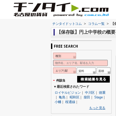
チンタイドットコム
>
コラム一覧
>
【
【保存版】円上中学校の概要
種別
エリア| 駅
賃料
面積
-
件該当
▼最近検索されたワード
ロイヤルピジョン
｜
中川区
｜
徳重
｜
亀島
｜
昭和区
｜
柴田
｜
Stage
｜
小幡
｜
桜通線
｜
もっと見る