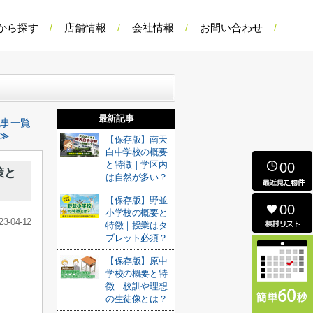
から探す
店舗情報
会社情報
お問い合わせ
最新記事
記事一覧
 ≫
【保存版】南天
白中学校の概要
と特徴｜学区内
00
策と
は自然が多い？
【保存版】野並
00
小学校の概要と
23-04-12
特徴｜授業はタ
ブレット必須？
【保存版】原中
学校の概要と特
徴｜校訓や理想
の生徒像とは？