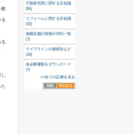
不動産売買に関する豆知識
各教
(56)
リフォームに関する豆知識
いる
(32)
掲載店舗の情報やSNS一覧
(7)
わる
ライフラインの連絡先など
ま
(18)
各必要書類をダウンロード
(7)
対し
>>全ての記事を見る
XML
RSS2.0
った