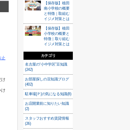
【保存版】植田
南小学校の概要
と特徴｜取組む
イジメ対策とは
。
【保存版】植田
小学校の概要と
特徴｜取り組む
イジメ対策とは
カテゴリ
防止
名古屋の“小中学区”豆知識
(242)
お部屋探しの豆知識ブログ
だけ
(402)
いけ
駐車場[Ｐ]の気になる知識(8)
お店開業前に知りたい知識
(2)
スタッフおすすめ賃貸情報
(26)