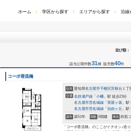
ホーム
学区から探す
エリアから探す
沿線
並び順：
31
40
1
該当公開件数
棟 販売数
件
コーポ香流橋
愛知県
名古屋市千種区
宮根台
１丁目
住所
交通
名鉄瀬戸線
「
小幡
」駅 徒歩23分
名古屋市営名城線
「
茶屋ヶ坂
」駅 
名古屋市営名城線
「
自由ヶ丘
」駅 
築51年
6階建
鉄筋
築年
階数
構造
「コーポ香流橋」のここがイチオシ♪造