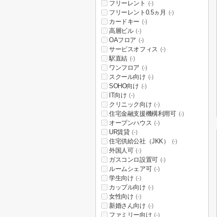
フリーレント
(-)
フリーレント0.5ヵ月
(-)
カードキー
(-)
高層ビル
(-)
OAフロア
(-)
サービスオフィス
(-)
駅直結
(-)
ワンフロア
(-)
スクール向け
(-)
SOHO向け
(-)
IT向け
(-)
クリニック向け
(-)
住宅金融支援機構利用可
(-)
オープンハウス
(-)
UR賃貸
(-)
住宅供給公社（JKK）
(-)
外国人可
(-)
ガスコンロ設置可
(-)
ルームシェア可
(-)
学生向け
(-)
カップル向け
(-)
女性向け
(-)
新婚さん向け
(-)
ファミリー向け
(-)