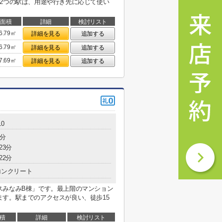
2つの駅は、用途や行き先に応じて使い
面積
詳細
検討リスト
6.79㎡
詳細を見る
追加する
6.79㎡
詳細を見る
追加する
7.69㎡
詳細を見る
追加する
0
5分
23分
22分
コンクリート
スみなみB棟」です。最上階のマンション
す。駅までのアクセスが良い、徒歩15
積
詳細
検討リスト