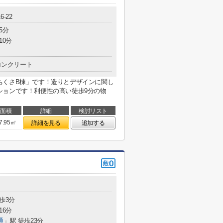
-22
5分
10分
コンクリート
ちくさB棟」です！造りとデザインに関し
ションです！利便性の高い徒歩9分の物
面積
詳細
検討リスト
7.95㎡
詳細を見る
追加する
歩3分
16分
通
」駅 徒歩23分