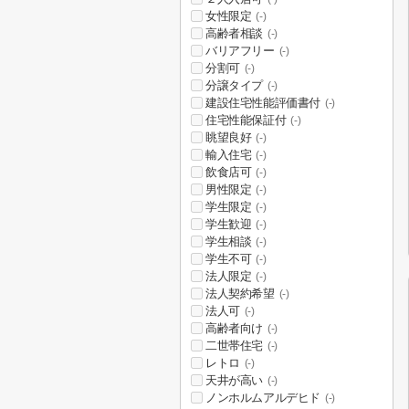
女性限定
(-)
高齢者相談
(-)
バリアフリー
(-)
分割可
(-)
分譲タイプ
(-)
建設住宅性能評価書付
(-)
住宅性能保証付
(-)
眺望良好
(-)
輸入住宅
(-)
飲食店可
(-)
男性限定
(-)
学生限定
(-)
学生歓迎
(-)
学生相談
(-)
学生不可
(-)
法人限定
(-)
法人契約希望
(-)
法人可
(-)
高齢者向け
(-)
二世帯住宅
(-)
レトロ
(-)
天井が高い
(-)
ノンホルムアルデヒド
(-)