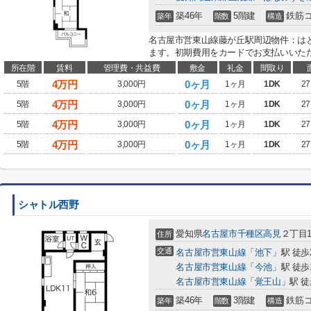
築46年
5階建
鉄筋
築年
階数
構造
名古屋市営東山線藤が丘駅周辺物件：は
ます。初期費用をカードでお支払いいただ
所在階
賃料
管理費・共益費
敷金
礼金
間取り
4
万円
0ヶ月
5階
3,000円
1ヶ月
1DK
27
4
万円
0ヶ月
5階
3,000円
1ヶ月
1DK
27
4
万円
0ヶ月
5階
3,000円
1ヶ月
1DK
27
4
万円
0ヶ月
5階
3,000円
1ヶ月
1DK
27
シャトル西野
愛知県
名古屋市千種区
高見
２丁目1
住所
交通
名古屋市営東山線
「
池下
」駅 徒歩
名古屋市営東山線
「
今池
」駅 徒歩
名古屋市営東山線
「
覚王山
」駅 徒
築46年
3階建
鉄筋
築年
階数
構造