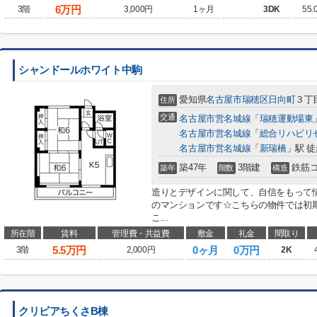
6
万円
3階
3,000円
1ヶ月
3DK
55.
シャンドールホワイト中駒
愛知県
名古屋市瑞穂区
日向町
３丁目
住所
交通
名古屋市営名城線
「
瑞穂運動場東
名古屋市営名城線
「
総合リハビリ
名古屋市営名城線
「
新瑞橋
」駅 徒
築47年
3階建
鉄筋
築年
階数
構造
造りとデザインに関して、自信をもって
のマンションです☆こちらの物件では初
こ...
所在階
賃料
管理費・共益費
敷金
礼金
間取り
5.5
万円
0ヶ月
0万円
3階
2,000円
2K
クリビアちくさB棟