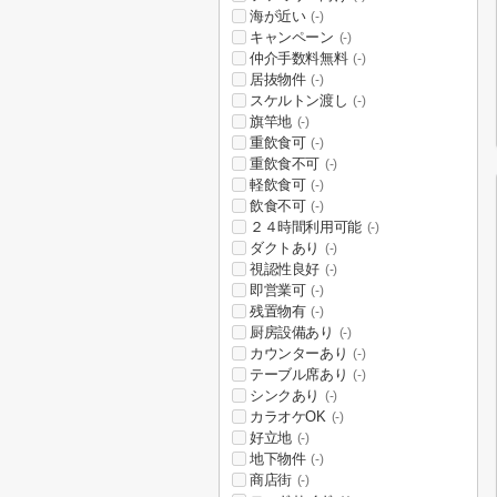
海が近い
(-)
キャンペーン
(-)
仲介手数料無料
(-)
居抜物件
(-)
スケルトン渡し
(-)
旗竿地
(-)
重飲食可
(-)
重飲食不可
(-)
軽飲食可
(-)
飲食不可
(-)
２４時間利用可能
(-)
ダクトあり
(-)
視認性良好
(-)
即営業可
(-)
残置物有
(-)
厨房設備あり
(-)
カウンターあり
(-)
テーブル席あり
(-)
シンクあり
(-)
カラオケOK
(-)
好立地
(-)
地下物件
(-)
商店街
(-)