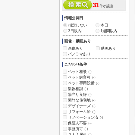
31
件が該当
情報公開日
指定しない
本日
3日以内
1週間以内
画像・動画あり
画像あり
動画あり
パノラマあり
こだわり条件
ペット相談
(-)
ペット飼育可
(-)
ペット専用設備
(-)
楽器相談
(-)
陽当り良好
(-)
閑静な住宅地
(-)
デザイナーズ
(-)
リフォーム済
(-)
リノベーション済
(-)
保証人不要
(-)
事務所可
(-)
２人入居可
(-)