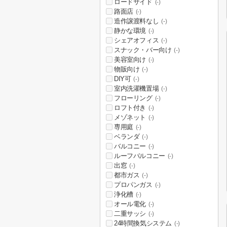
ロードサイド
(-)
路面店
(-)
造作譲渡料なし
(-)
静かな環境
(-)
シェアオフィス
(-)
スナック・バー向け
(-)
美容室向け
(-)
物販向け
(-)
DIY可
(-)
室内洗濯機置場
(-)
フローリング
(-)
ロフト付き
(-)
メゾネット
(-)
専用庭
(-)
ベランダ
(-)
バルコニー
(-)
ルーフバルコニー
(-)
出窓
(-)
都市ガス
(-)
プロパンガス
(-)
浄化槽
(-)
オール電化
(-)
二重サッシ
(-)
24時間換気システム
(-)