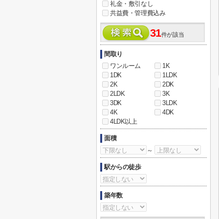
礼金・敷引なし
共益費・管理費込み
31
件が該当
間取り
ワンルーム
1K
1DK
1LDK
2K
2DK
2LDK
3K
3DK
3LDK
4K
4DK
4LDK以上
面積
～
駅からの徒歩
築年数