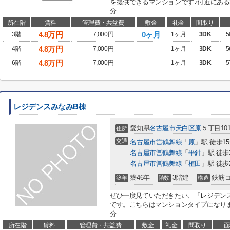
を提供できるマンションです♪付近にある
分...
所在階
賃料
管理費・共益費
敷金
礼金
間取り
4.8
万円
0ヶ月
3階
7,000円
1ヶ月
3DK
5
4.8
万円
4階
7,000円
1ヶ月
3DK
5
4.8
万円
6階
7,000円
1ヶ月
3DK
5
レジデンスみなみB棟
愛知県
名古屋市天白区
原
５丁目101
住所
交通
名古屋市営鶴舞線
「
原
」駅 徒歩1
名古屋市営鶴舞線
「
平針
」駅 徒歩
名古屋市営鶴舞線
「
植田
」駅 徒歩
築46年
3階建
鉄筋
築年
階数
構造
ぜひ一度見ていただきたい、「レジデン
です。こちらはマンションタイプになりま
分...
所在階
賃料
管理費・共益費
敷金
礼金
間取り
面