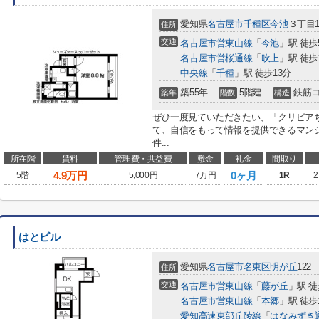
愛知県
名古屋市千種区
今池
３丁目16
住所
交通
名古屋市営東山線
「
今池
」駅 徒歩
名古屋市営桜通線
「
吹上
」駅 徒歩
中央線
「
千種
」駅 徒歩13分
築55年
5階建
鉄筋
築年
階数
構造
ぜひ一度見ていただきたい、「クリビア
て、自信をもって情報を提供できるマン
件...
所在階
賃料
管理費・共益費
敷金
礼金
間取り
4.9
万円
0ヶ月
5階
5,000円
7万円
1R
2
はとビル
愛知県
名古屋市名東区
明が丘
122
住所
交通
名古屋市営東山線
「
藤が丘
」駅 徒
名古屋市営東山線
「
本郷
」駅 徒歩
愛知高速東部丘陵線
「
はなみずき