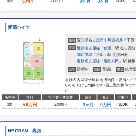
5
万円
0ヶ月
0ヶ月
4階
4,000円
2LDK
4
愛清ハイツ
愛知県
名古屋市中川区
横井
２丁目
住所
交通
近鉄名古屋線
「
伏屋
」駅 徒歩22分
関西本線
「
八田
」駅 徒歩24分
近鉄名古屋線
「
近鉄八田
」駅 徒歩
築40年
3階建
鉄骨
築年
階数
構造
近鉄名古屋線伏屋駅周辺物件：愛清ハイ
いいただける物件です♪最上階の物件です
に...
所在階
賃料
管理費・共益費
敷金
礼金
間取り
5.6
万円
0ヶ月
0万円
3階
2,000円
3LDK
NF GRAN 高畑