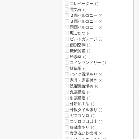
エレベーター
(-)
電気有
(-)
２面バルコニー
(-)
３面バルコニー
(-)
両面バルコニー
(-)
堀ごたつ
(-)
ビルトガレージ
(-)
個別空調
(-)
機械警備
(-)
給湯室
(-)
コインランドリー
(-)
駐輪場
(-)
バイク置場あり
(-)
家具・家電付き
(-)
洗濯機置場有
(-)
免震構造
(-)
耐震構造
(-)
外断熱工法
(-)
外観タイル張り
(-)
ガスコンロ
(-)
コンロ２口以上
(-)
冷蔵庫あり
(-)
食器洗い乾燥機
(-)