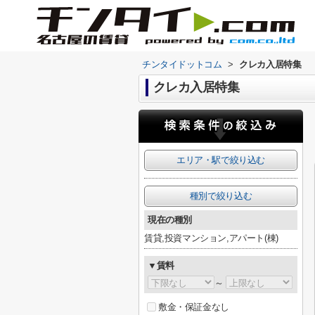
チンタイドットコム
>
クレカ入居特集
クレカ入居特集
エリア・駅で絞り込む
種別で絞り込む
現在の種別
賃貸,投資マンション,アパート(棟)
▼賃料
～
敷金・保証金なし