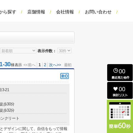
から探す
店舗情報
会社情報
お問い合わせ
表示件数：
-30
棟表示
<<前へ
1
2
次へ>>
最初
00
00
3-21
徒歩30分
徒歩32分
コンクリート
りとデザインに関して、自信をもって情報