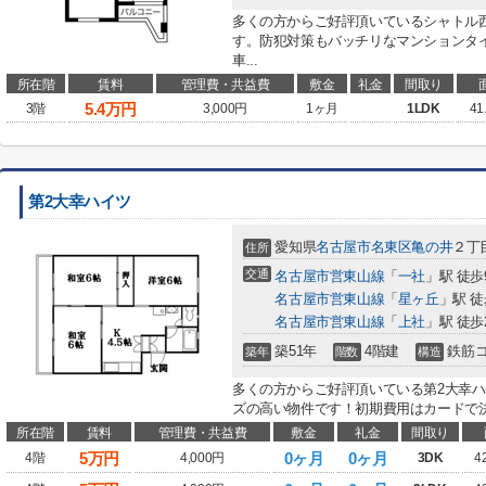
多くの方からご好評頂いているシャトル
す。防犯対策もバッチリなマンションタ
車...
所在階
賃料
管理費・共益費
敷金
礼金
間取り
5.4
万円
3階
3,000円
1ヶ月
1LDK
41
第2大幸ハイツ
愛知県
名古屋市名東区
亀の井
２丁目
住所
交通
名古屋市営東山線
「
一社
」駅 徒歩
名古屋市営東山線
「
星ヶ丘
」駅 徒
名古屋市営東山線
「
上社
」駅 徒歩
築51年
4階建
鉄筋
築年
階数
構造
多くの方からご好評頂いている第2大幸ハ
ズの高い物件です！初期費用はカードで決
所在階
賃料
管理費・共益費
敷金
礼金
間取り
5
万円
0ヶ月
0ヶ月
4階
4,000円
3DK
4