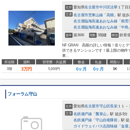
愛知県
名古屋市中川区
法華
１丁目1
住所
交通
名古屋市営東山線
「
高畑
」駅 徒歩
名古屋臨海高速あおなみ線
「
南荒
名古屋臨海高速あおなみ線
「
中島
築36年
3階建
鉄骨
築年
階数
構造
NF GRAN 高畑の詳しい情報！造り
供できるマンションです！最上階の物件
東...
所在階
賃料
管理費・共益費
敷金
礼金
間取り
3
万円
0ヶ月
0ヶ月
3階
5,000円
1K
1
フォーラム守山
愛知県
名古屋市守山区
長栄
１１－
住所
交通
名鉄瀬戸線
「
瓢箪山
」駅 徒歩3分
名鉄瀬戸線
「
守山自衛隊前
」駅 徒
ガイドウェイバス志段味線
「
金屋