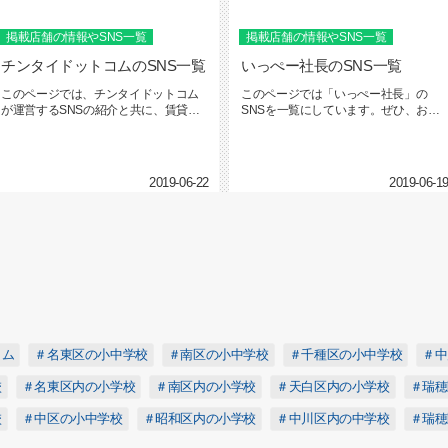
掲載店舗の情報やSNS一覧
掲載店舗の情報やSNS一覧
チンタイドットコムのSNS一覧
いっぺー社長のSNS一覧
このページでは、チンタイドットコム
このページでは「いっぺー社長」の
が運営するSNSの紹介と共に、賃貸物
SNSを一覧にしています。ぜひ、お気
件を掲載している不動産店を一覧...
に入りのSNSを見つけてフォロー...
2019-06-22
2019-06-1
ラム
＃名東区の小中学校
＃南区の小中学校
＃千種区の小中学校
＃中
校
＃名東区内の小学校
＃南区内の小学校
＃天白区内の小学校
＃瑞穂
校
＃中区の小中学校
＃昭和区内の小学校
＃中川区内の中学校
＃瑞穂