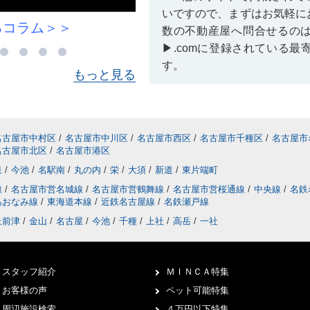
いですので、まずはお気軽に
川原小学校に関するコラム＞＞
数の不動産屋へ問合せるの
▶.comに登録されている
す。
もっと見る
Q：掲載終了している物件を
A：
掲載が終了している賃貸
きません。しかし、空き予定
名古屋市中村区
/
名古屋市中川区
/
名古屋市西区
/
名古屋市千種区
/
名古屋市
名古屋市北区
/
名古屋市港区
る場合もありますので、情報
してみるコトをおすすめいた
泉
/
今池
/
名駅南
/
丸の内
/
栄
/
大須
/
新道
/
東片端町
線
/
名古屋市営名城線
/
名古屋市営鶴舞線
/
名古屋市営桜通線
/
中央線
/
名鉄
あおなみ線
/
東海道本線
/
近鉄名古屋線
/
名鉄瀬戸線
【
内覧に
Q：店へ行く場合には事前の
上前津
/
金山
/
名古屋
/
今池
/
千種
/
上社
/
高岳
/
一社
A：
仲介店へ直接行かれる際
しています。前もってお客様
スタッフ紹介
ＭＩＮＣＡ特集
望の条件に合う賃貸物件を事
店後すぐに物件をご提案でき
お客様の声
ペット可能特集
ピーディーに内覧へとお連れ
周辺施設検索
４万円以下特集