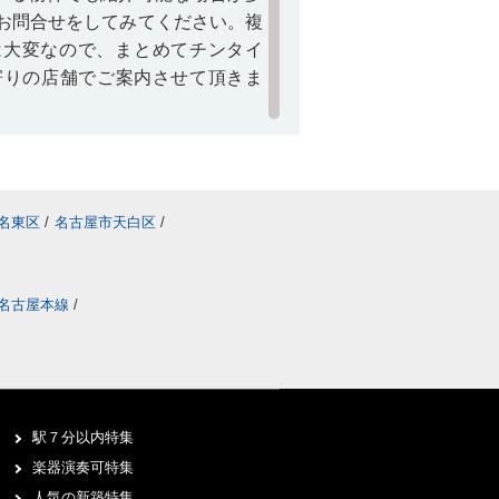
お問合せをしてみてください。複
円上中学校に関するコラム＞＞
は大変なので、まとめてチンタイ
最寄りの店舗でご案内させて頂きま
借りるコトは可能？
物件は基本的には借りるコトはで
などで新たに賃貸募集の予定があ
名東区
/
名古屋市天白区
/
を載せている仲介店へ詳細を確認
します。
名古屋本線
/
関するQ＆A
】
予約が必要ですか？
には、事前の来店予約をオススメ
からのご要望を伺うコトで、ご希
駅７分以内特集
前にお探しできるからです。ご来
るため、気になる賃貸があればス
楽器演奏可特集
できます。“来店予約フォーム”ま
人気の新築特集