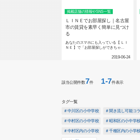
掲載店舗の情報やSNS一覧
ＬＩＮＥでお部屋探し｜名古屋
市の賃貸を素早く簡単に見つけ
る
あなたのスマホにも入っている【 ＬＩ
ＮＥ 】で「お部屋探しができちゃ
う！」そんな便利な機能があるって...
2019-06-24
7
1-7
該当公開件数
件
件表示
タグ一覧
＃中川区の小中学校
＃聞き流し可能コ
＃中村区の小中学校
＃昭和区の小中学
＃中村区内の小学校
＃千種区内の小学