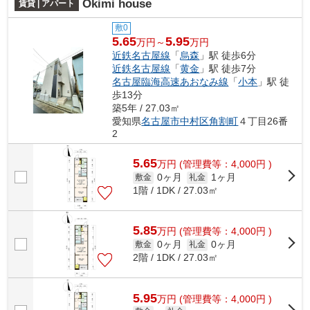
Okimi house
賃貸 | アパート
敷0
5.65
5.95
万円～
万円
近鉄名古屋線
「
烏森
」駅 徒歩6分
近鉄名古屋線
「
黄金
」駅 徒歩7分
名古屋臨海高速あおなみ線
「
小本
」駅 徒
歩13分
築5年 / 27.03㎡
愛知県
名古屋市中村区
角割町
４丁目26番
2
5.65
万
円
(管理費等：4,000円 )
0ヶ月
1ヶ月
敷金
礼金
1階 / 1DK / 27.03㎡
5.85
万
円
(管理費等：4,000円 )
0ヶ月
0ヶ月
敷金
礼金
2階 / 1DK / 27.03㎡
5.95
万
円
(管理費等：4,000円 )