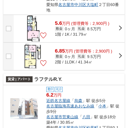
愛知県
名古屋市中川区
大塩町
２丁目60番
地
5.6
万
円
(管理費等：2,900円 )
0ヶ月
8.5万円
敷金
礼金
1階 / 1K / 31.79㎡
6.85
万
円
(管理費等：2,900円 )
0ヶ月
9.5万円
敷金
礼金
2階 / 1LDK / 41.34㎡
ラフテルR.Y.
賃貸 | アパート
敷0
礼0
6.2
万円
近鉄名古屋線
「
烏森
」駅 徒歩5分
名古屋臨海高速あおなみ線
「
小本
」駅 徒
歩9分
名古屋市営東山線
「
八田
」駅 徒歩18分
築4年 / 30.85㎡
愛知県
名古屋市中川区
松葉町
１丁目50-1