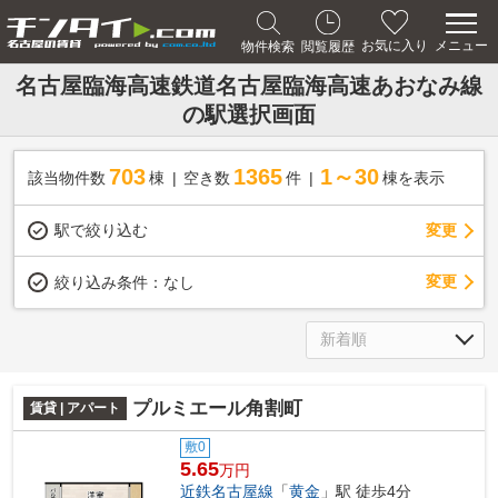
メニュー
お気に入り
物件検索
閲覧履歴
名古屋臨海高速鉄道名古屋臨海高速あおなみ線
の駅選択画面
703
1365
1～30
該当物件数
棟
空き数
件
棟を表示
駅で絞り込む
変更
変更
絞り込み条件：
なし
プルミエール角割町
賃貸 | アパート
敷0
5.65
万円
近鉄名古屋線
「
黄金
」駅 徒歩4分