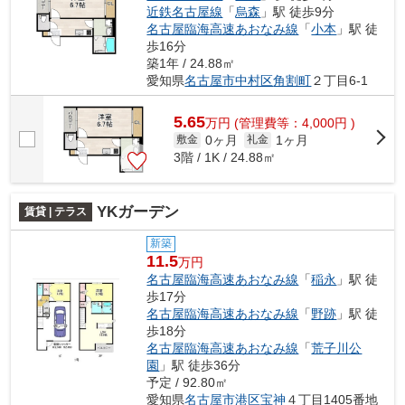
近鉄名古屋線
「
烏森
」駅 徒歩9分
名古屋臨海高速あおなみ線
「
小本
」駅 徒
歩16分
築1年 / 24.88㎡
愛知県
名古屋市中村区
角割町
２丁目6-1
5.65
万
円
(管理費等：4,000円 )
0ヶ月
1ヶ月
敷金
礼金
3階 / 1K / 24.88㎡
YKガーデン
賃貸 | テラス
新築
11.5
万円
名古屋臨海高速あおなみ線
「
稲永
」駅 徒
歩17分
名古屋臨海高速あおなみ線
「
野跡
」駅 徒
歩18分
名古屋臨海高速あおなみ線
「
荒子川公
園
」駅 徒歩36分
予定 / 92.80㎡
愛知県
名古屋市港区
宝神
４丁目1405番地