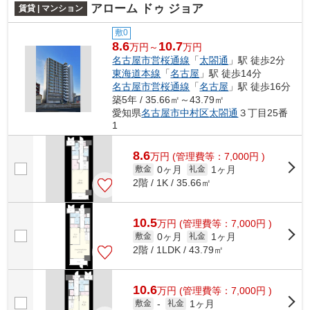
アローム ドゥ ジョア
賃貸 | マンション
敷0
8.6
10.7
万円～
万円
名古屋市営桜通線
「
太閤通
」駅 徒歩2分
東海道本線
「
名古屋
」駅 徒歩14分
名古屋市営桜通線
「
名古屋
」駅 徒歩16分
築5年 / 35.66㎡～43.79㎡
愛知県
名古屋市中村区
太閤通
３丁目25番
1
8.6
万
円
(管理費等：7,000円 )
0ヶ月
1ヶ月
敷金
礼金
2階 / 1K / 35.66㎡
10.5
万
円
(管理費等：7,000円 )
0ヶ月
1ヶ月
敷金
礼金
2階 / 1LDK / 43.79㎡
10.6
万
円
(管理費等：7,000円 )
1ヶ月
敷金
-
礼金