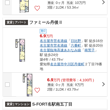
0ヶ月
10万円
敷金
礼金
3階 / 1LDK / 53.34㎡
ファミール丹後Ⅱ
賃貸 | アパート
敷0
6.9
万円
名古屋市営名港線
「
日比野
」駅 徒歩16分
名古屋市営名港線
「
六番町
」駅 徒歩20分
名古屋臨海高速あおなみ線
「
南荒子
」
駅 徒歩24分
築4年 / 43.79㎡
愛知県
名古屋市中川区
丹後町
２丁目78番
地
6.9
万
円
(管理費等：4,100円 )
0ヶ月
9万円
敷金
礼金
2階 / 1LDK / 43.79㎡
S-FORT名駅南五丁目
賃貸 | マンション