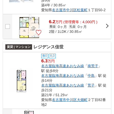
歩9分
築4年 / 30.85㎡
愛知県
名古屋市中川区
松葉町
１丁目50-2
6.2
万
円
(管理費等：4,000円 )
0ヶ月
0ヶ月
敷金
礼金
2階 / 1LDK / 30.85㎡
レジデンス佳世
賃貸 | マンション
敷0
礼0
6.3
万円
名古屋臨海高速あおなみ線
「
南荒子
」
駅 徒歩8分
名古屋臨海高速あおなみ線
「
中島
」駅 徒
歩14分
名古屋臨海高速あおなみ線
「
荒子
」駅 徒
歩21分
築21年 / 51.29㎡
愛知県
名古屋市中川区
大畑町
２丁目82番
地2