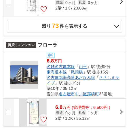
0ヶ月
0ヶ月
敷金
礼金
2階 / 1K / 23.68㎡
73
残り
件を表示する
フローラ
賃貸 | マンション
敷0
6.8
万円
名鉄名古屋本線
「
山王
」駅 徒歩8分
東海道本線
「
尾頭橋
」駅 徒歩15分
名古屋臨海高速あおなみ線
「
ささしまラ
イブ
」駅 徒歩19分
築10年 / 35.12㎡
愛知県
名古屋市中川区
露橋町
35番地
6.8
万
円
(管理費等：6,500円 )
0ヶ月
1ヶ月
敷金
礼金
2階 / 1DK / 35.12㎡