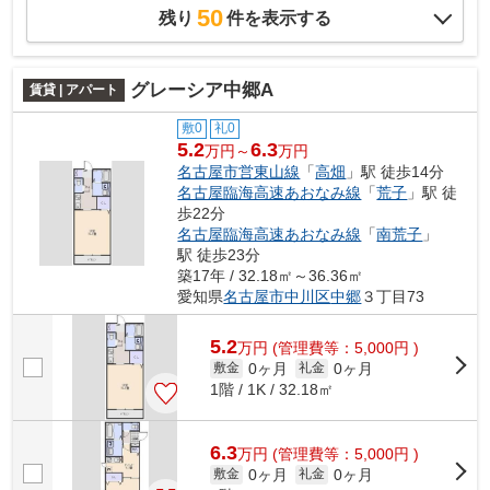
50
残り
件を表示する
グレーシア中郷A
賃貸 | アパート
敷0
礼0
5.2
6.3
万円～
万円
名古屋市営東山線
「
高畑
」駅 徒歩14分
名古屋臨海高速あおなみ線
「
荒子
」駅 徒
歩22分
名古屋臨海高速あおなみ線
「
南荒子
」
駅 徒歩23分
築17年 / 32.18㎡～36.36㎡
愛知県
名古屋市中川区
中郷
３丁目73
5.2
万
円
(管理費等：5,000円 )
0ヶ月
0ヶ月
敷金
礼金
1階 / 1K / 32.18㎡
6.3
万
円
(管理費等：5,000円 )
0ヶ月
0ヶ月
敷金
礼金