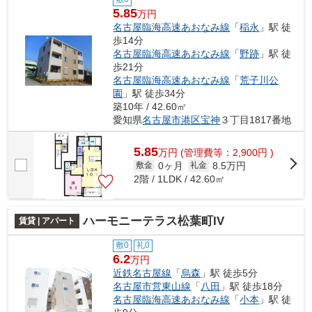
5.85
万円
名古屋臨海高速あおなみ線
「
稲永
」駅 徒
歩14分
名古屋臨海高速あおなみ線
「
野跡
」駅 徒
歩21分
名古屋臨海高速あおなみ線
「
荒子川公
園
」駅 徒歩34分
築10年 / 42.60㎡
愛知県
名古屋市港区
宝神
３丁目1817番地
5.85
万
円
(管理費等：2,900円 )
0ヶ月
8.5万円
敷金
礼金
2階 / 1LDK / 42.60㎡
ハーモニーテラス松葉町IV
賃貸 | アパート
敷0
礼0
6.2
万円
近鉄名古屋線
「
烏森
」駅 徒歩5分
名古屋市営東山線
「
八田
」駅 徒歩18分
名古屋臨海高速あおなみ線
「
小本
」駅 徒