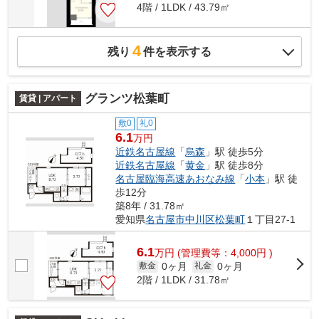
4階 / 1LDK / 43.79㎡
4
残り
件を表示する
グランツ松葉町
賃貸 | アパート
敷0
礼0
6.1
万円
近鉄名古屋線
「
烏森
」駅 徒歩5分
近鉄名古屋線
「
黄金
」駅 徒歩8分
名古屋臨海高速あおなみ線
「
小本
」駅 徒
歩12分
築8年 / 31.78㎡
愛知県
名古屋市中川区
松葉町
１丁目27-1
6.1
万
円
(管理費等：4,000円 )
0ヶ月
0ヶ月
敷金
礼金
2階 / 1LDK / 31.78㎡