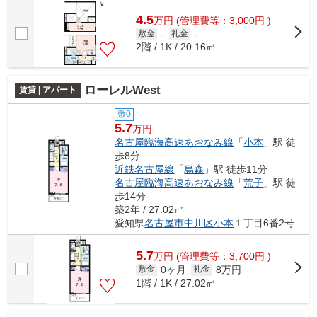
4.5
万
円
(管理費等：3,000円 )
敷金
-
礼金
-
2階 / 1K / 20.16㎡
ローレルWest
賃貸 | アパート
敷0
5.7
万円
名古屋臨海高速あおなみ線
「
小本
」駅 徒
歩8分
近鉄名古屋線
「
烏森
」駅 徒歩11分
名古屋臨海高速あおなみ線
「
荒子
」駅 徒
歩14分
築2年 / 27.02㎡
愛知県
名古屋市中川区
小本
１丁目6番2号
5.7
万
円
(管理費等：3,700円 )
0ヶ月
8万円
敷金
礼金
1階 / 1K / 27.02㎡