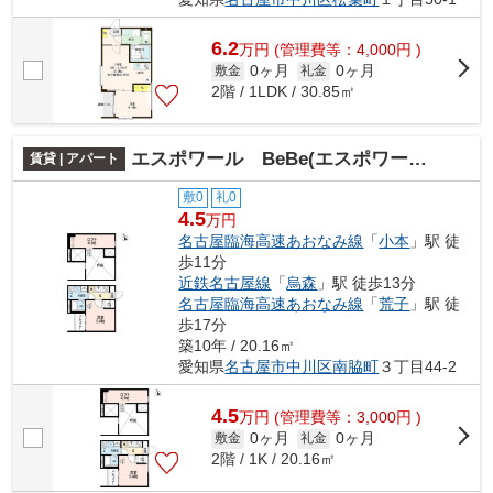
6.2
万
円
(管理費等：4,000円 )
0ヶ月
0ヶ月
敷金
礼金
2階 / 1LDK / 30.85㎡
エスポワール BeBe(エスポワールベベ)
賃貸 | アパート
敷0
礼0
4.5
万円
名古屋臨海高速あおなみ線
「
小本
」駅 徒
歩11分
近鉄名古屋線
「
烏森
」駅 徒歩13分
名古屋臨海高速あおなみ線
「
荒子
」駅 徒
歩17分
築10年 / 20.16㎡
愛知県
名古屋市中川区
南脇町
３丁目44-2
4.5
万
円
(管理費等：3,000円 )
0ヶ月
0ヶ月
敷金
礼金
2階 / 1K / 20.16㎡