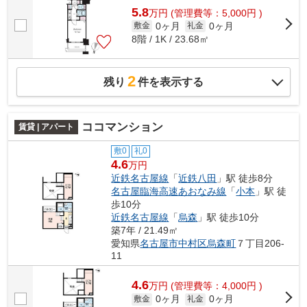
5.8
万
円
(管理費等：5,000円 )
0ヶ月
0ヶ月
敷金
礼金
8階 / 1K / 23.68㎡
2
残り
件を表示する
ココマンション
賃貸 | アパート
敷0
礼0
4.6
万円
近鉄名古屋線
「
近鉄八田
」駅 徒歩8分
名古屋臨海高速あおなみ線
「
小本
」駅 徒
歩10分
近鉄名古屋線
「
烏森
」駅 徒歩10分
築7年 / 21.49㎡
愛知県
名古屋市中村区
烏森町
７丁目206-
11
4.6
万
円
(管理費等：4,000円 )
0ヶ月
0ヶ月
敷金
礼金