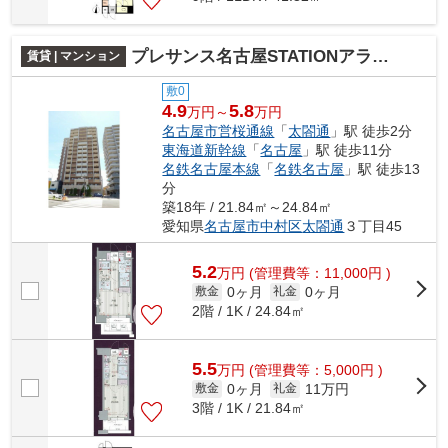
プレサンス名古屋STATIONアライブ
賃貸 | マンション
敷0
4.9
5.8
万円～
万円
名古屋市営桜通線
「
太閤通
」駅 徒歩2分
東海道新幹線
「
名古屋
」駅 徒歩11分
名鉄名古屋本線
「
名鉄名古屋
」駅 徒歩13
分
築18年 / 21.84㎡～24.84㎡
愛知県
名古屋市中村区
太閤通
３丁目45
5.2
万
円
(管理費等：11,000円 )
0ヶ月
0ヶ月
敷金
礼金
2階 / 1K / 24.84㎡
5.5
万
円
(管理費等：5,000円 )
0ヶ月
11万円
敷金
礼金
3階 / 1K / 21.84㎡