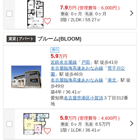
7.9
万
円
(管理費等：6,000円 )
0ヶ月
0ヶ月
敷金
礼金
3階 / 2LDK / 59.27㎡
ブルーム(BLOOM)
賃貸 | アパート
敷0
5.9
万円
近鉄名古屋線
「
戸田
」駅 徒歩41分
名古屋臨海高速あおなみ線
「
荒子川公
園
」駅 徒歩46分
名古屋臨海高速あおなみ線
「
港北
」駅 徒
歩49分
築4年 / 36.41㎡
愛知県
名古屋市港区
小賀須
３丁目312番
地
5.9
万
円
(管理費等：4,600円 )
0ヶ月
8.5万円
敷金
礼金
1階 / 1LDK / 36.41㎡