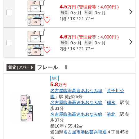
4.5
万
円
(管理費等：4,000円 )
0ヶ月
0ヶ月
敷金
礼金
1階 / 1K / 21.77㎡
4.6
万
円
(管理費等：4,000円 )
0ヶ月
0ヶ月
敷金
礼金
2階 / 1K / 21.77㎡
フレール Ⅱ
賃貸 | アパート
敷0
5.8
万円
名古屋臨海高速あおなみ線
「
荒子川公
園
」駅 徒歩25分
名古屋臨海高速あおなみ線
「
稲永
」駅 徒
歩31分
名古屋臨海高速あおなみ線
「
港北
」駅 徒
歩37分
築16年 / 55.42㎡
愛知県
名古屋市港区
甚兵衛通
４丁目45番
地