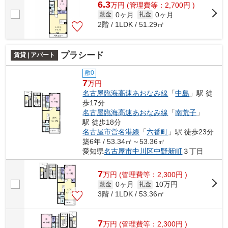
6.3
万
円
(管理費等：2,700円 )
0ヶ月
0ヶ月
敷金
礼金
2階 / 1LDK / 51.29㎡
プラシード
賃貸 | アパート
敷0
7
万円
名古屋臨海高速あおなみ線
「
中島
」駅 徒
歩17分
名古屋臨海高速あおなみ線
「
南荒子
」
駅 徒歩18分
名古屋市営名港線
「
六番町
」駅 徒歩23分
築6年 / 53.34㎡～53.36㎡
愛知県
名古屋市中川区
中野新町
３丁目
7
万
円
(管理費等：2,300円 )
0ヶ月
10万円
敷金
礼金
3階 / 1LDK / 53.36㎡
7
万
円
(管理費等：2,300円 )