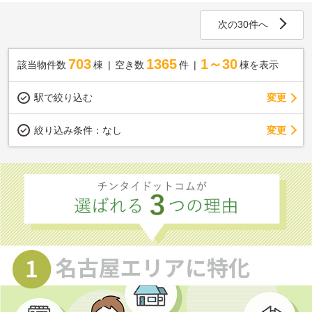
次の30件へ
703
1365
1～30
該当物件数
棟
空き数
件
棟を表示
駅で絞り込む
変更
変更
絞り込み条件：
なし