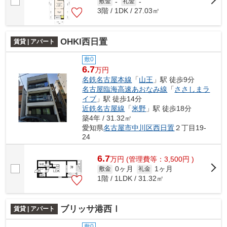
敷金
-
礼金
-
3階 / 1DK / 27.03㎡
OHKI西日置
賃貸 | アパート
敷0
6.7
万円
名鉄名古屋本線
「
山王
」駅 徒歩9分
名古屋臨海高速あおなみ線
「
ささしまラ
イブ
」駅 徒歩14分
近鉄名古屋線
「
米野
」駅 徒歩18分
築4年 / 31.32㎡
愛知県
名古屋市中川区
西日置
２丁目19-
24
6.7
万
円
(管理費等：3,500円 )
0ヶ月
1ヶ月
敷金
礼金
1階 / 1LDK / 31.32㎡
ブリッサ港西Ⅰ
賃貸 | アパート
敷0