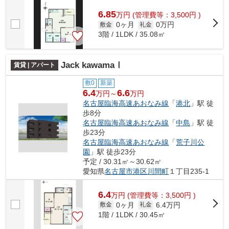
6.85
万
円
(管理費等：3,500円 )
0ヶ月
0万円
敷金
礼金
3階 / 1LDK / 35.08㎡
Jack kawamaⅠ
賃貸 | アパート
敷0
新築
6.4
6.6
万円～
万円
名古屋臨海高速あおなみ線
「
港北
」駅 徒
歩8分
名古屋臨海高速あおなみ線
「
中島
」駅 徒
歩23分
名古屋臨海高速あおなみ線
「
荒子川公
園
」駅 徒歩23分
予定 / 30.31㎡～30.62㎡
愛知県
名古屋市港区
川間町
１丁目235-1
6.4
万
円
(管理費等：3,500円 )
0ヶ月
6.4万円
敷金
礼金
1階 / 1LDK / 30.45㎡