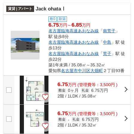
Jack ohataⅠ
賃貸 | アパート
敷0
新築
6.75
6.85
万円～
万円
名古屋臨海高速あおなみ線
「
南荒子
」
駅 徒歩8分
名古屋臨海高速あおなみ線
「
中島
」駅 徒
歩13分
名古屋臨海高速あおなみ線
「
荒子
」駅 徒
歩22分
築1年未満 / 35.08㎡～35.32㎡
愛知県
名古屋市中川区
大畑町
２丁目93番
6.75
万
円
(管理費等：3,500円 )
0ヶ月
6.75万円
敷金
礼金
2階 / 1LDK / 35.08㎡
6.75
万
円
(管理費等：3,500円 )
6.75万円
敷金
-
礼金
2階 / 1LDK / 35.32㎡