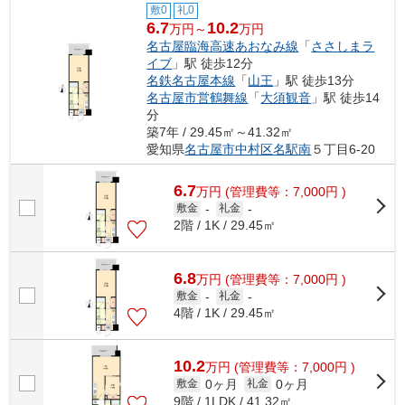
敷0
礼0
6.7
10.2
万円～
万円
名古屋臨海高速あおなみ線
「
ささしまラ
イブ
」駅 徒歩12分
名鉄名古屋本線
「
山王
」駅 徒歩13分
名古屋市営鶴舞線
「
大須観音
」駅 徒歩14
分
築7年 / 29.45㎡～41.32㎡
愛知県
名古屋市中村区
名駅南
５丁目6-20
6.7
万
円
(管理費等：7,000円 )
敷金
-
礼金
-
2階 / 1K / 29.45㎡
6.8
万
円
(管理費等：7,000円 )
敷金
-
礼金
-
4階 / 1K / 29.45㎡
10.2
万
円
(管理費等：7,000円 )
0ヶ月
0ヶ月
敷金
礼金
9階 / 1LDK / 41.32㎡