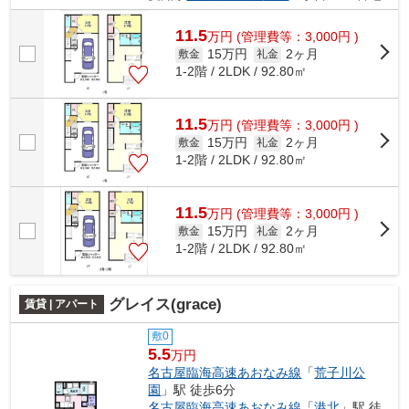
11.5
万
円
(管理費等：3,000円 )
15万円
2ヶ月
敷金
礼金
1-2階 / 2LDK / 92.80㎡
11.5
万
円
(管理費等：3,000円 )
15万円
2ヶ月
敷金
礼金
1-2階 / 2LDK / 92.80㎡
11.5
万
円
(管理費等：3,000円 )
15万円
2ヶ月
敷金
礼金
1-2階 / 2LDK / 92.80㎡
グレイス(grace)
賃貸 | アパート
敷0
5.5
万円
名古屋臨海高速あおなみ線
「
荒子川公
園
」駅 徒歩6分
名古屋臨海高速あおなみ線
「
港北
」駅 徒