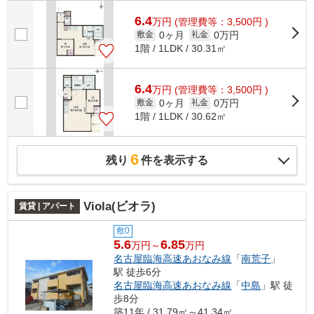
6.4
万
円
(管理費等：3,500円 )
0ヶ月
0万円
敷金
礼金
1階 / 1LDK / 30.31㎡
6.4
万
円
(管理費等：3,500円 )
0ヶ月
0万円
敷金
礼金
1階 / 1LDK / 30.62㎡
6
残り
件を表示する
Viola(ビオラ)
賃貸 | アパート
敷0
5.6
6.85
万円～
万円
名古屋臨海高速あおなみ線
「
南荒子
」
駅 徒歩6分
名古屋臨海高速あおなみ線
「
中島
」駅 徒
歩8分
築11年 / 31.79㎡～41.34㎡