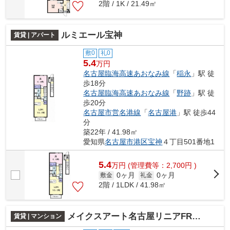
2階 / 1K / 21.49㎡
ルミエール宝神
賃貸 | アパート
敷0
礼0
5.4
万円
名古屋臨海高速あおなみ線
「
稲永
」駅 徒
歩18分
名古屋臨海高速あおなみ線
「
野跡
」駅 徒
歩20分
名古屋市営名港線
「
名古屋港
」駅 徒歩44
分
築22年 / 41.98㎡
愛知県
名古屋市港区
宝神
４丁目501番地1
5.4
万
円
(管理費等：2,700円 )
0ヶ月
0ヶ月
敷金
礼金
2階 / 1LDK / 41.98㎡
メイクスアート名古屋リニアFRONT
賃貸 | マンション