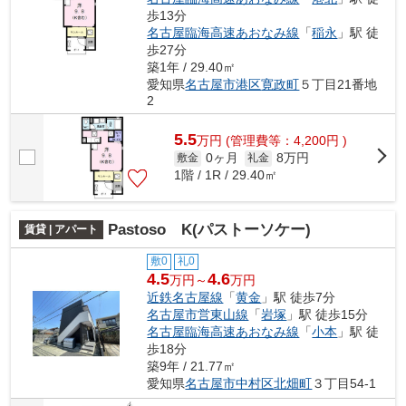
歩13分
名古屋臨海高速あおなみ線
「
稲永
」駅 徒
歩27分
築1年 / 29.40㎡
愛知県
名古屋市港区
寛政町
５丁目21番地
2
5.5
万
円
(管理費等：4,200円 )
0ヶ月
8万円
敷金
礼金
1階 / 1R / 29.40㎡
Pastoso K(パストーソケー)
賃貸 | アパート
敷0
礼0
4.5
4.6
万円～
万円
近鉄名古屋線
「
黄金
」駅 徒歩7分
名古屋市営東山線
「
岩塚
」駅 徒歩15分
名古屋臨海高速あおなみ線
「
小本
」駅 徒
歩18分
築9年 / 21.77㎡
愛知県
名古屋市中村区
北畑町
３丁目54-1