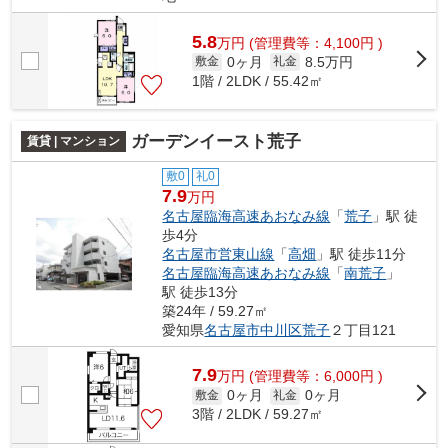
5.8
万
円
(管理費等：4,100円 )
0ヶ月
8.5万円
敷金
礼金
1階 / 2LDK / 55.42㎡
ガーデンイースト荒子
賃貸 | マンション
敷0
礼0
7.9
万円
名古屋臨海高速あおなみ線
「
荒子
」駅 徒
歩4分
名古屋市営東山線
「
高畑
」駅 徒歩11分
名古屋臨海高速あおなみ線
「
南荒子
」
駅 徒歩13分
築24年 / 59.27㎡
愛知県
名古屋市中川区
荒子
２丁目121
7.9
万
円
(管理費等：6,000円 )
0ヶ月
0ヶ月
敷金
礼金
3階 / 2LDK / 59.27㎡