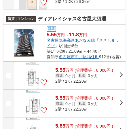
2階 / 1DK / 36.36㎡
ディアレイシャス名古屋大須通
賃貸 | マンション
新築
5.55
11.8
万円～
万円
名古屋臨海高速あおなみ線
「
ささしまラ
イブ
」駅 徒歩8分
築1年未満 / 21.09㎡～44.40㎡
愛知県
名古屋市中川区
福住町
912番(地番)
5.55
万
円
(管理費等：8,000円 )
0ヶ月
0ヶ月
敷金
礼金
2階 / 1K / 22.20㎡
5.55
万
円
(管理費等：8,000円 )
0ヶ月
0ヶ月
敷金
礼金
2階 / 1K / 22.20㎡
5.85
万
円
(管理費等：8,000円 )