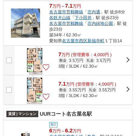
7
7.1
万円～
万円
名古屋市営鶴舞線
「
庄内通
」駅 徒歩8分
名鉄犬山線
「
下小田井
」駅 徒歩23分
名古屋市営鶴舞線
「
庄内緑地公園
」駅 徒
歩23分
築34年 / 62.30㎡
愛知県
名古屋市西区
新福寺町
１丁目14
7
万
円
(管理費等：4,000円 )
3.5万円
3.5万円
敷金
礼金
3階 / 3LDK / 62.30㎡
7.1
万
円
(管理費等：4,000円 )
3.55万円
3.55万円
敷金
礼金
3階 / 3LDK / 62.30㎡
UURコート名古屋名駅
賃貸 | マンション
敷0
6
6.2
万円～
万円