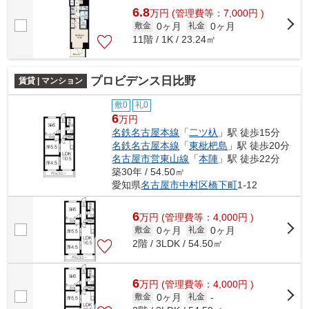
6.8
万
円
(管理費等：7,000円 )
0ヶ月
0ヶ月
敷金
礼金
11階 / 1K / 23.24㎡
プロビデンス日比野
賃貸 | マンション
敷0
礼0
6
万円
名鉄名古屋本線
「
二ツ杁
」駅 徒歩15分
名鉄名古屋本線
「
東枇杷島
」駅 徒歩20分
名古屋市営東山線
「
本陣
」駅 徒歩22分
築30年 / 54.50㎡
愛知県
名古屋市中村区
橋下町
1-12
6
万
円
(管理費等：4,000円 )
0ヶ月
0ヶ月
敷金
礼金
2階 / 3LDK / 54.50㎡
6
万
円
(管理費等：4,000円 )
0ヶ月
敷金
礼金
-