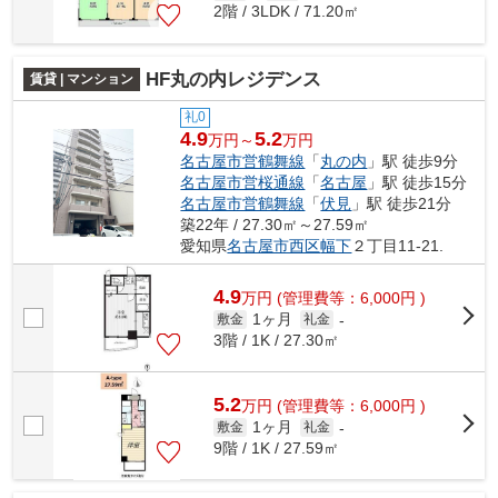
2階 / 3LDK / 71.20㎡
HF丸の内レジデンス
賃貸 | マンション
礼0
4.9
5.2
万円～
万円
名古屋市営鶴舞線
「
丸の内
」駅 徒歩9分
名古屋市営桜通線
「
名古屋
」駅 徒歩15分
名古屋市営鶴舞線
「
伏見
」駅 徒歩21分
築22年 / 27.30㎡～27.59㎡
愛知県
名古屋市西区
幅下
２丁目11-21.
4.9
万
円
(管理費等：6,000円 )
1ヶ月
敷金
礼金
-
3階 / 1K / 27.30㎡
5.2
万
円
(管理費等：6,000円 )
1ヶ月
敷金
礼金
-
9階 / 1K / 27.59㎡