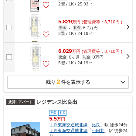
2階 / 1K / 25.93㎡
5.829
万
円
(管理費等：8,710円 )
6.7万円
敷金
-
礼金
3階 / 1K / 24.19㎡
6.029
万
円
(管理費等：8,710円 )
0ヶ月
0万円
敷金
礼金
5階 / 1K / 24.19㎡
2
残り
件を表示する
レジデンス比良出
賃貸 | アパート
敷0
礼0
5.5
万円
ＪＲ東海交通城北線
「
比良
」駅 徒歩24分
ＪＲ東海交通城北線
「
小田井
」駅 徒歩24