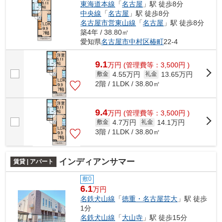
東海道本線
「
名古屋
」駅 徒歩8分
中央線
「
名古屋
」駅 徒歩8分
名古屋市営東山線
「
名古屋
」駅 徒歩8分
築4年 / 38.80㎡
愛知県
名古屋市中村区
椿町
22-4
9.1
万
円
(管理費等：3,500円 )
4.55万円
13.65万円
敷金
礼金
2階 / 1LDK / 38.80㎡
9.4
万
円
(管理費等：3,500円 )
4.7万円
14.1万円
敷金
礼金
3階 / 1LDK / 38.80㎡
インディアンサマー
賃貸 | アパート
敷0
6.1
万円
名鉄犬山線
「
徳重・名古屋芸大
」駅 徒歩
1分
名鉄犬山線
「
大山寺
」駅 徒歩15分