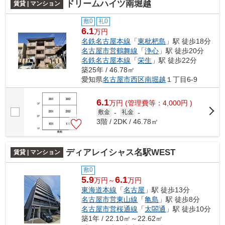
ドリームハイツ南堀越
賃貸 | マンション
敷0
礼0
6.1
万円
名鉄名古屋本線
「
東枇杷島
」駅 徒歩18分
名古屋市営鶴舞線
「
浄心
」駅 徒歩20分
名鉄名古屋本線
「
栄生
」駅 徒歩22分
築25年 / 46.78㎡
愛知県
名古屋市西区
南堀越
１丁目6-9
6.1
万
円
(管理費等：4,000円 )
敷金
-
礼金
-
3階 / 2DK / 46.78㎡
ディアレイシャス名駅WEST
賃貸 | マンション
敷0
5.9
6.1
万円～
万円
東海道本線
「
名古屋
」駅 徒歩13分
名古屋市営東山線
「
亀島
」駅 徒歩8分
名古屋市営桜通線
「
太閤通
」駅 徒歩10分
築1年 / 22.10㎡～22.62㎡