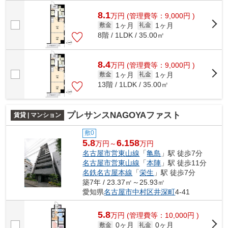
8.1
万
円
(管理費等：9,000円 )
1ヶ月
1ヶ月
敷金
礼金
8階 / 1LDK / 35.00㎡
8.4
万
円
(管理費等：9,000円 )
1ヶ月
1ヶ月
敷金
礼金
13階 / 1LDK / 35.00㎡
プレサンスNAGOYAファスト
賃貸 | マンション
敷0
5.8
6.158
万円～
万円
名古屋市営東山線
「
亀島
」駅 徒歩7分
名古屋市営東山線
「
本陣
」駅 徒歩11分
名鉄名古屋本線
「
栄生
」駅 徒歩7分
築7年 / 23.37㎡～25.93㎡
愛知県
名古屋市中村区
井深町
4-41
5.8
万
円
(管理費等：10,000円 )
0ヶ月
0ヶ月
敷金
礼金