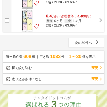
1階 / 2LDK / 63.69㎡
6.4
万
円
(管理費等：4,400円 )
0ヶ月
1ヶ月
敷金
礼金
2階 / 2LDK / 63.69㎡
次の30件へ
608
1033
1～30
該当物件数
棟
空き数
件
棟を表示
駅で絞り込む
変更
変更
絞り込み条件：
なし