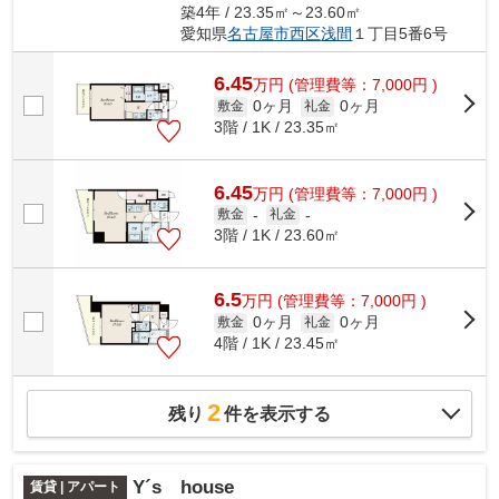
築4年 / 23.35㎡～23.60㎡
愛知県
名古屋市西区
浅間
１丁目5番6号
6.45
万
円
(管理費等：7,000円 )
0ヶ月
0ヶ月
敷金
礼金
3階 / 1K / 23.35㎡
6.45
万
円
(管理費等：7,000円 )
敷金
-
礼金
-
3階 / 1K / 23.60㎡
6.5
万
円
(管理費等：7,000円 )
0ヶ月
0ヶ月
敷金
礼金
4階 / 1K / 23.45㎡
2
残り
件を表示する
Y´s house
賃貸 | アパート