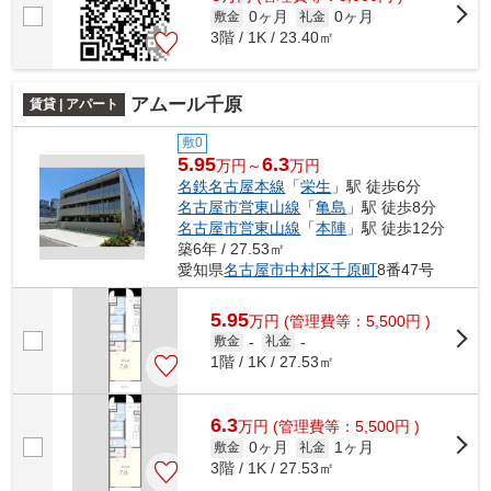
0ヶ月
0ヶ月
敷金
礼金
3階 / 1K / 23.40㎡
アムール千原
賃貸 | アパート
敷0
5.95
6.3
万円～
万円
名鉄名古屋本線
「
栄生
」駅 徒歩6分
名古屋市営東山線
「
亀島
」駅 徒歩8分
名古屋市営東山線
「
本陣
」駅 徒歩12分
築6年 / 27.53㎡
愛知県
名古屋市中村区
千原町
8番47号
5.95
万
円
(管理費等：5,500円 )
敷金
-
礼金
-
1階 / 1K / 27.53㎡
6.3
万
円
(管理費等：5,500円 )
0ヶ月
1ヶ月
敷金
礼金
3階 / 1K / 27.53㎡