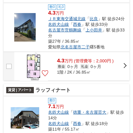
敷0
礼0
4.3
万円
ＪＲ東海交通城北線
「
比良
」駅 徒歩24分
名鉄犬山線
「
西春
」駅 徒歩33分
名古屋市営鶴舞線
「
上小田井
」駅 徒歩33
分
築27年 / 36.85㎡
愛知県
北名古屋市
二子
曙5番地
4.3
万
円
(管理費等：2,000円 )
0ヶ月
0ヶ月
敷金
礼金
1階 / 2K / 36.85㎡
ラッフィナート
賃貸 | アパート
敷0
7.1
万円
名鉄犬山線
「
徳重・名古屋芸大
」駅 徒歩
14分
名鉄犬山線
「
西春
」駅 徒歩18分
築11年 / 55.17㎡