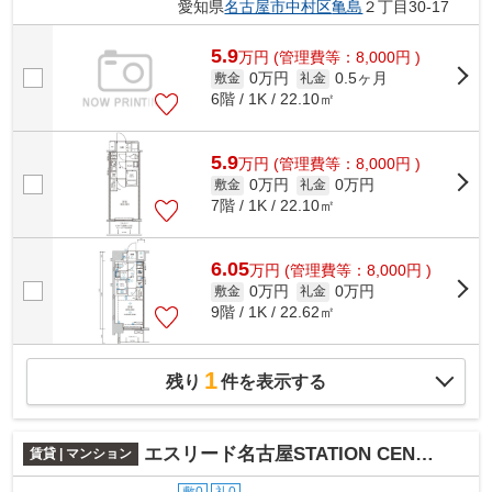
愛知県
名古屋市中村区
亀島
２丁目30-17
5.9
万
円
(管理費等：8,000円 )
0万円
0.5ヶ月
敷金
礼金
6階 / 1K / 22.10㎡
5.9
万
円
(管理費等：8,000円 )
0万円
0万円
敷金
礼金
7階 / 1K / 22.10㎡
6.05
万
円
(管理費等：8,000円 )
0万円
0万円
敷金
礼金
9階 / 1K / 22.62㎡
1
残り
件を表示する
エスリード名古屋STATION CENTRAL
賃貸 | マンション
敷0
礼0