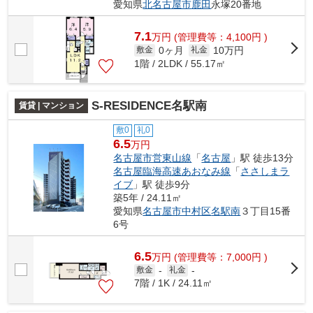
愛知県
北名古屋市
鹿田
永塚20番地
7.1
万
円
(管理費等：4,100円 )
0ヶ月
10万円
敷金
礼金
1階 / 2LDK / 55.17㎡
S-RESIDENCE名駅南
賃貸 | マンション
敷0
礼0
6.5
万円
名古屋市営東山線
「
名古屋
」駅 徒歩13分
名古屋臨海高速あおなみ線
「
ささしまラ
イブ
」駅 徒歩9分
築5年 / 24.11㎡
愛知県
名古屋市中村区
名駅南
３丁目15番
6号
6.5
万
円
(管理費等：7,000円 )
敷金
-
礼金
-
7階 / 1K / 24.11㎡