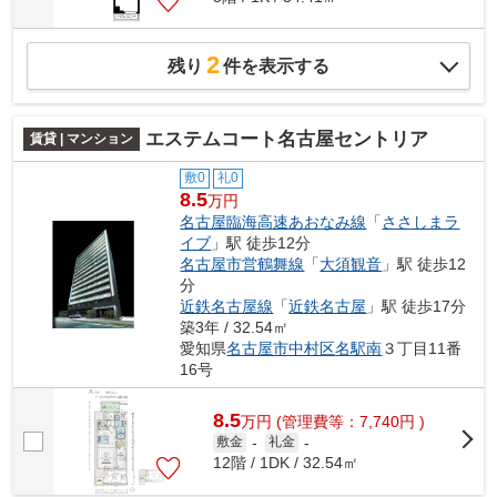
2
残り
件を表示する
エステムコート名古屋セントリア
賃貸 | マンション
敷0
礼0
8.5
万円
名古屋臨海高速あおなみ線
「
ささしまラ
イブ
」駅 徒歩12分
名古屋市営鶴舞線
「
大須観音
」駅 徒歩12
分
近鉄名古屋線
「
近鉄名古屋
」駅 徒歩17分
築3年 / 32.54㎡
愛知県
名古屋市中村区
名駅南
３丁目11番
16号
8.5
万
円
(管理費等：7,740円 )
敷金
-
礼金
-
12階 / 1DK / 32.54㎡