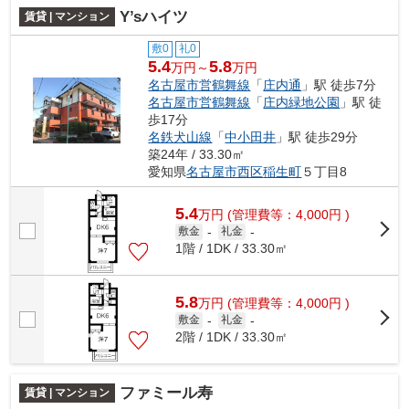
Y’sハイツ
賃貸 | マンション
敷0
礼0
5.4
5.8
万円～
万円
名古屋市営鶴舞線
「
庄内通
」駅 徒歩7分
名古屋市営鶴舞線
「
庄内緑地公園
」駅 徒
歩17分
名鉄犬山線
「
中小田井
」駅 徒歩29分
築24年 / 33.30㎡
愛知県
名古屋市西区
稲生町
５丁目8
5.4
万
円
(管理費等：4,000円 )
敷金
-
礼金
-
1階 / 1DK / 33.30㎡
5.8
万
円
(管理費等：4,000円 )
敷金
-
礼金
-
2階 / 1DK / 33.30㎡
ファミール寿
賃貸 | マンション