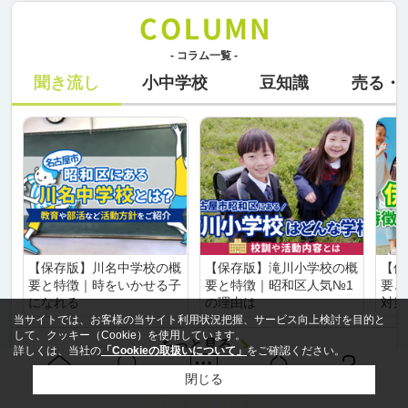
- コラム一覧 -
聞き流し
小中学校
豆知識
売る・
【保存版】川名中学校の概
【保存版】滝川小学校の概
【保
要と特徴｜時をいかせる子
要と特徴｜昭和区人気№1
要と
になれる
の理由は
対策
当サイトでは、お客様の当サイト利用状況把握、サービス向上検討を目的と
して、クッキー（Cookie）を使用しています。
もっと見る
詳しくは、当社の
「Cookieの取扱いについて」
をご確認ください。
閉じる
Ｑ＆Ａ
ホーム
問い合せ
物件検索
お知らせ