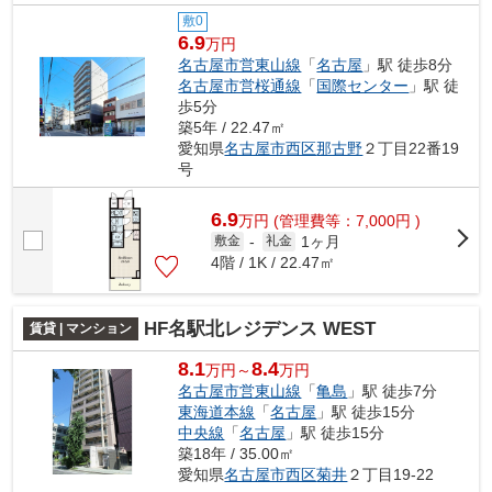
敷0
6.9
万円
名古屋市営東山線
「
名古屋
」駅 徒歩8分
名古屋市営桜通線
「
国際センター
」駅 徒
歩5分
築5年 / 22.47㎡
愛知県
名古屋市西区
那古野
２丁目22番19
号
6.9
万
円
(管理費等：7,000円 )
1ヶ月
敷金
-
礼金
4階 / 1K / 22.47㎡
HF名駅北レジデンス WEST
賃貸 | マンション
8.1
8.4
万円～
万円
名古屋市営東山線
「
亀島
」駅 徒歩7分
東海道本線
「
名古屋
」駅 徒歩15分
中央線
「
名古屋
」駅 徒歩15分
築18年 / 35.00㎡
愛知県
名古屋市西区
菊井
２丁目19-22