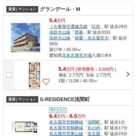
グランデール・M
賃貸 | マンション
5.4
万円
ＪＲ東海交通城北線
「
比良
」駅 徒歩29分
名鉄犬山線
「
西春
」駅 徒歩33分
名鉄犬山線
「
徳重・名古屋芸大
」駅 徒歩
39分
築17年 / 45.00㎡
愛知県
北名古屋市
片場
八瀬の木9
5.4
万
円
(管理費等：3,500円 )
2.7万円
2.7万円
敷金
礼金
1階 / 1LDK / 45.00㎡
S-RESIDENCE浅間町
賃貸 | マンション
敷0
礼0
6.4
6.5
万円～
万円
名古屋市営鶴舞線
「
浅間町
」駅 徒歩1分
名古屋市営鶴舞線
「
丸の内
」駅 徒歩17分
名古屋市営東山線
「
名古屋
」駅 徒歩23分