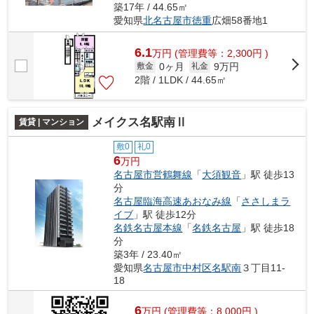
築17年 / 44.65㎡
愛知県
北名古屋市
徳重
広畑58番地1
6.1
万
円
(管理費等：2,300円 )
0ヶ月
9万円
敷金
礼金
2階 / 1LDK / 44.65㎡
メイクス名駅南Ⅱ
賃貸 | マンション
敷0
礼0
6
万円
名古屋市営鶴舞線
「
大須観音
」駅 徒歩13
分
名古屋臨海高速あおなみ線
「
ささしまラ
イブ
」駅 徒歩12分
名鉄名古屋本線
「
名鉄名古屋
」駅 徒歩18
分
築3年 / 23.40㎡
愛知県
名古屋市中村区
名駅南
３丁目11-
18
6
万
円
(管理費等：8,000円 )