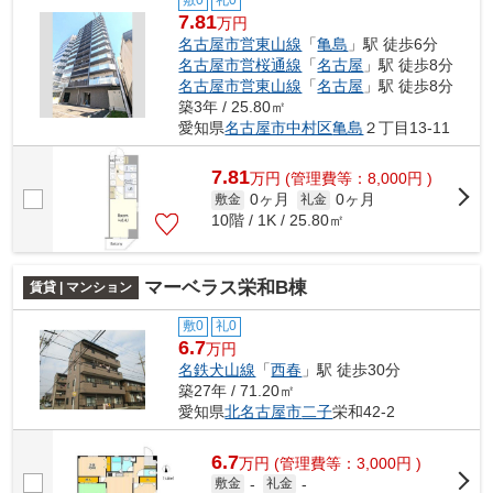
7.81
万円
名古屋市営東山線
「
亀島
」駅 徒歩6分
名古屋市営桜通線
「
名古屋
」駅 徒歩8分
名古屋市営東山線
「
名古屋
」駅 徒歩8分
築3年 / 25.80㎡
愛知県
名古屋市中村区
亀島
２丁目13-11
7.81
万
円
(管理費等：8,000円 )
0ヶ月
0ヶ月
敷金
礼金
10階 / 1K / 25.80㎡
マーベラス栄和B棟
賃貸 | マンション
敷0
礼0
6.7
万円
名鉄犬山線
「
西春
」駅 徒歩30分
築27年 / 71.20㎡
愛知県
北名古屋市
二子
栄和42-2
6.7
万
円
(管理費等：3,000円 )
敷金
-
礼金
-