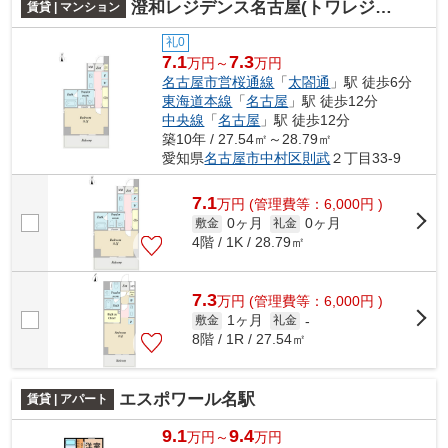
澄和レジデンス名古屋(トワレジデンス 旧名称:プレディアスタイル名古屋)
賃貸 | マンション
礼0
7.1
7.3
万円～
万円
名古屋市営桜通線
「
太閤通
」駅 徒歩6分
東海道本線
「
名古屋
」駅 徒歩12分
中央線
「
名古屋
」駅 徒歩12分
築10年 / 27.54㎡～28.79㎡
愛知県
名古屋市中村区
則武
２丁目33-9
7.1
万
円
(管理費等：6,000円 )
0ヶ月
0ヶ月
敷金
礼金
4階 / 1K / 28.79㎡
7.3
万
円
(管理費等：6,000円 )
1ヶ月
敷金
礼金
-
8階 / 1R / 27.54㎡
エスポワール名駅
賃貸 | アパート
9.1
9.4
万円～
万円