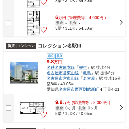
3階 / 3LDK / 54.50㎡
6
万
円
(管理費等：4,000円 )
敷金
-
礼金
-
3階 / 3LDK / 54.50㎡
コレクション名駅III
賃貸 | マンション
敷0
礼0
9.8
万円
名鉄名古屋本線
「
栄生
」駅 徒歩4分
名古屋市営東山線
「
亀島
」駅 徒歩8分
名古屋市営東山線
「
名古屋
」駅 徒歩15分
築8年 / 40.05㎡
愛知県
名古屋市西区
則武新町
４丁目4-21
9.8
万
円
(管理費等：8,000円 )
0ヶ月
0ヶ月
敷金
礼金
5階 / 1LDK / 40.05㎡