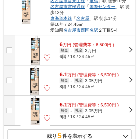
名古屋市営東山線
「
亀島
」駅 徒歩10分
名古屋市営桜通線
「
国際センター
」駅 徒
歩12分
東海道本線
「
名古屋
」駅 徒歩14分
築18年 / 24.45㎡
愛知県
名古屋市西区
名駅
２丁目5-4
6
万
円
(管理費等：6,500円 )
3万円
敷金
-
礼金
6階 / 1K / 24.45㎡
6.1
万
円
(管理費等：6,500円 )
3.05万円
敷金
-
礼金
8階 / 1K / 24.45㎡
6.1
万
円
(管理費等：6,500円 )
3.05万円
敷金
-
礼金
9階 / 1K / 24.45㎡
5
残り
件を表示する