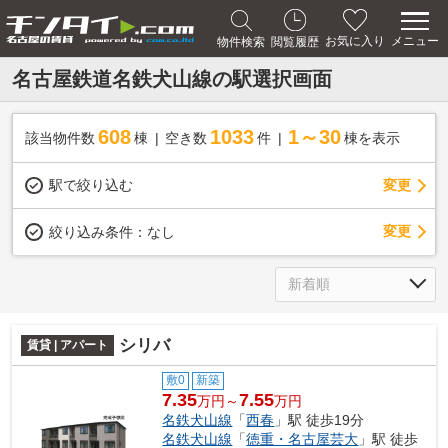
メニュー
お気に入り
物件検索
閲覧履歴
名古屋鉄道名鉄犬山線の駅選択画面
608
1033
1～30
該当物件数
棟
空き数
件
棟を表示
駅で絞り込む
変更
変更
絞り込み条件：
なし
シリバ
賃貸 | アパート
敷0
新築
7.35
7.55
万円～
万円
名鉄犬山線
「
西春
」駅 徒歩19分
名鉄犬山線
「
徳重・名古屋芸大
」駅 徒歩