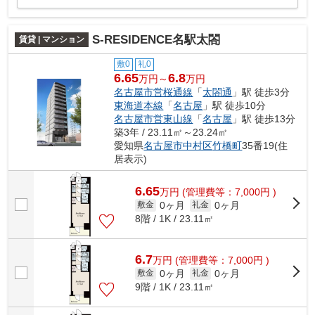
S-RESIDENCE名駅太閤
賃貸 | マンション
敷0
礼0
6.65
6.8
万円～
万円
名古屋市営桜通線
「
太閤通
」駅 徒歩3分
東海道本線
「
名古屋
」駅 徒歩10分
名古屋市営東山線
「
名古屋
」駅 徒歩13分
築3年 / 23.11㎡～23.24㎡
愛知県
名古屋市中村区
竹橋町
35番19(住
居表示)
6.65
万
円
(管理費等：7,000円 )
0ヶ月
0ヶ月
敷金
礼金
8階 / 1K / 23.11㎡
6.7
万
円
(管理費等：7,000円 )
0ヶ月
0ヶ月
敷金
礼金
9階 / 1K / 23.11㎡