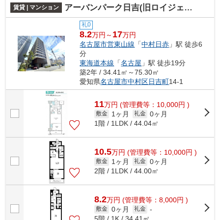
アーバンパーク日吉(旧ロイジェント日吉Ⅱ)
賃貸 | マンション
礼0
8.2
17
万円～
万円
名古屋市営東山線
「
中村日赤
」駅 徒歩6
分
東海道本線
「
名古屋
」駅 徒歩19分
築2年 / 34.41㎡～75.30㎡
愛知県
名古屋市中村区
日吉町
14-1
11
万
円
(管理費等：10,000円 )
1ヶ月
0ヶ月
敷金
礼金
1階 / 1LDK / 44.04㎡
10.5
万
円
(管理費等：10,000円 )
1ヶ月
0ヶ月
敷金
礼金
2階 / 1LDK / 44.00㎡
8.2
万
円
(管理費等：8,000円 )
0ヶ月
敷金
礼金
-
5階 / 1K / 34.41㎡