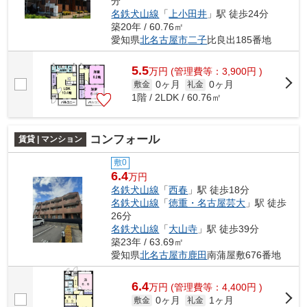
分
名鉄犬山線
「
上小田井
」駅 徒歩24分
築20年 / 60.76㎡
愛知県
北名古屋市
二子
比良出185番地
5.5
万
円
(管理費等：3,900円 )
0ヶ月
0ヶ月
敷金
礼金
1階 / 2LDK / 60.76㎡
コンフォール
賃貸 | マンション
敷0
6.4
万円
名鉄犬山線
「
西春
」駅 徒歩18分
名鉄犬山線
「
徳重・名古屋芸大
」駅 徒歩
26分
名鉄犬山線
「
大山寺
」駅 徒歩39分
築23年 / 63.69㎡
愛知県
北名古屋市
鹿田
南蒲屋敷676番地
6.4
万
円
(管理費等：4,400円 )
0ヶ月
1ヶ月
敷金
礼金