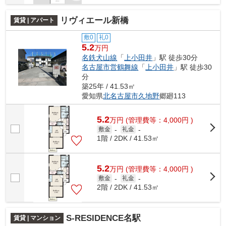
リヴィエール新橋
賃貸 | アパート
敷0
礼0
5.2
万円
名鉄犬山線
「
上小田井
」駅 徒歩30分
名古屋市営鶴舞線
「
上小田井
」駅 徒歩30
分
築25年 / 41.53㎡
愛知県
北名古屋市
久地野
郷廻113
5.2
万
円
(管理費等：4,000円 )
敷金
-
礼金
-
1階 / 2DK / 41.53㎡
5.2
万
円
(管理費等：4,000円 )
敷金
-
礼金
-
2階 / 2DK / 41.53㎡
S-RESIDENCE名駅
賃貸 | マンション