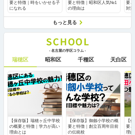
要と特徴｜時をいかせる子
要と特徴｜昭和区人気№1
要と
になれる
の理由は
対策
もっと見る
- 名古屋の学区コラム -
瑞穂区
昭和区
千種区
天白区
【保存版】瑞穂ヶ丘中学校
【保存版】御劔小学校の概
【保
の概要と特徴｜学力が高い
要と特徴｜創立百周年目前
要と
理由とは
の伝統校
理由