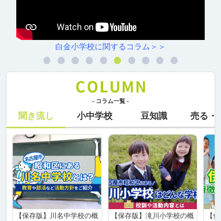
白金小学校に関するコラム＞＞
- コラム一覧 -
聞き流し
小中学校
豆知識
売る・
【保存版】川名中学校の概
【保存版】滝川小学校の概
【保