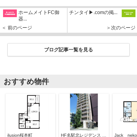
ホームメイトFC御
チンタイ▶.comの掲...
器...
＜ 前のページ
＞次のページ
ブログ記事一覧を見る
おすすめ物件
ilusion桜本町
HF名駅北レジデンス WEST