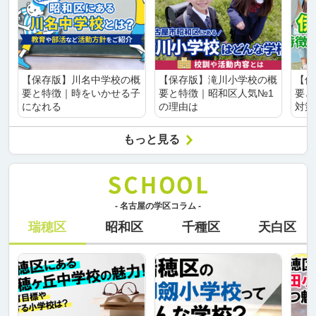
【保存版】川名中学校の概
【保存版】滝川小学校の概
【保
要と特徴｜時をいかせる子
要と特徴｜昭和区人気№1
要と
になれる
の理由は
対策
もっと見る
- 名古屋の学区コラム -
瑞穂区
昭和区
千種区
天白区