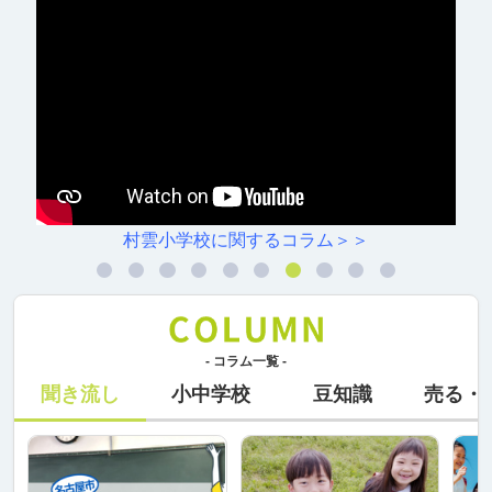
村雲小学校に関するコラム＞＞
- コラム一覧 -
聞き流し
小中学校
豆知識
売る・