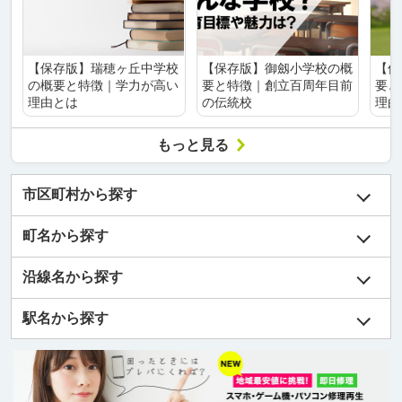
【保存版】瑞穂ヶ丘中学校
【保存版】御劔小学校の概
【保
の概要と特徴｜学力が高い
要と特徴｜創立百周年目前
要と
理由とは
の伝統校
理由
もっと見る
市区町村から探す
町名から探す
沿線名から探す
駅名から探す