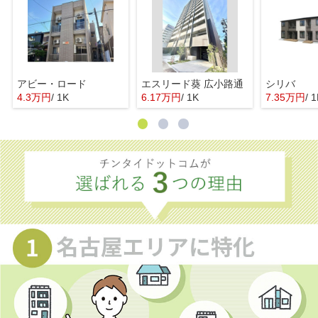
アビー・ロード
エスリード葵 広小路通
シリバ
4.3万円
/ 1K
6.17万円
/ 1K
7.35万円
/ 