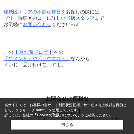
瑞穂区エリアの不動産賃貸
をお探しの際には
ぜひ、瑞穂区のコトに詳しい
当店スタッフ
まで
お気軽に
お問い合わせ
くださいっ♬
この
【 豆知識ブログ 】
への
「コメント」や「リクエスト」
なんかも
ずいじ、受け付けてますよ。
お問合せは便利な
当サイトでは、お客様の当サイト利用状況把握、サービス向上検討を目的と
して、クッキー（Cookie）を使用しています。
【
D-LINE
】
詳しくは、当社の
「Cookieの取扱いについて」
をご確認ください。
閉じる
がオススメです
Ｑ＆Ａ
ホーム
問い合せ
物件検索
お知らせ