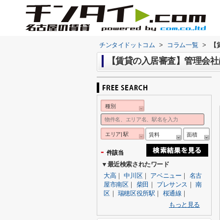
チンタイドットコム
>
コラム一覧
>
【
【賃貸の入居審査】管理会社
種別
エリア| 駅
賃料
面積
-
件該当
▼最近検索されたワード
大高
｜
中川区
｜
アベニュー
｜
名古
屋市南区
｜
柴田
｜
プレサンス
｜
南
区
｜
瑞穂区役所駅
｜
桜通線
｜
もっと見る