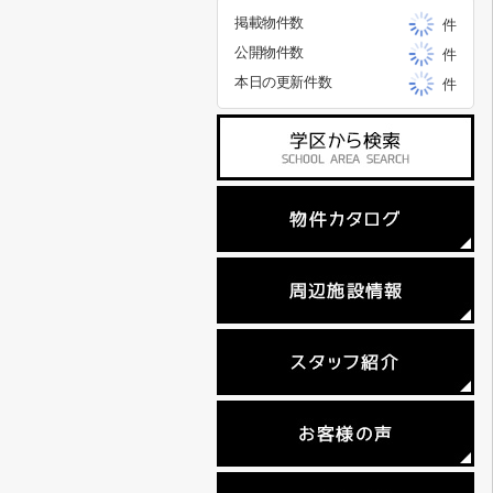
掲載物件数
件
公開物件数
件
本日の更新件数
件