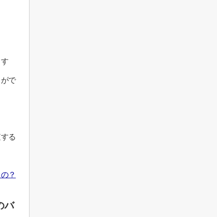
ます
とがで
査する
うの？
のバ