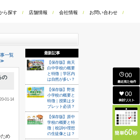
から探す
店舗情報
会社情報
お問い合わせ
最新記事
記事一覧
 ≫
【保存版】南天
白中学校の概要
と特徴｜学区内
00
るの
は自然が多い？
【保存版】野並
00
小学校の概要と
20-01-14
特徴｜授業はタ
ブレット必須？
【保存版】原中
学校の概要と特
徴｜校訓や理想
の生徒像とは？
のため