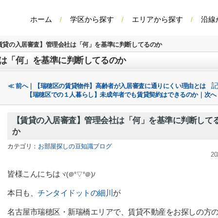
ホーム
学区から探す
エリアから探す
沿線
賃貸の入居審査】管理会社は「何」を基準に判断してるのか
は「何」を基準に判断してるのか
≪ 前へ｜【瑞穂区の賃貸物件】高齢者が入居審査に通りにくい理由とは
【瑞穂区での１人暮らし】未成年者でも賃貸契約はできるのか｜次へ
【賃貸の入居審査】管理会社は「何」を基準に判断して
か
カテゴリ：
お部屋探しの豆知識ブログ
20
皆様こんにちは
ヾ(＠°▽°＠)ﾉ
本日も、
チンタイドットの細川
が
名古屋市瑞穂区・新瑞橋エリアで、賃貸不動産をお探しの方