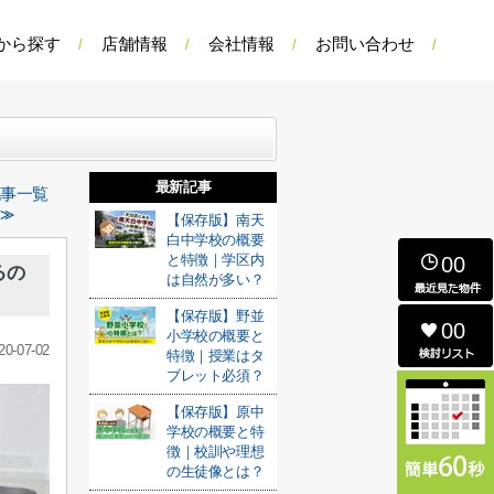
から探す
店舗情報
会社情報
お問い合わせ
最新記事
記事一覧
 ≫
【保存版】南天
白中学校の概要
と特徴｜学区内
00
るの
は自然が多い？
【保存版】野並
00
小学校の概要と
20-07-02
特徴｜授業はタ
ブレット必須？
【保存版】原中
学校の概要と特
徴｜校訓や理想
の生徒像とは？