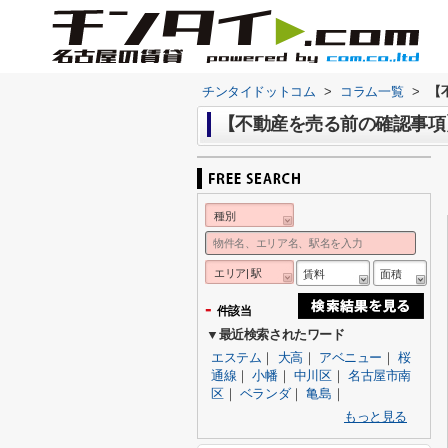
チンタイドットコム
>
コラム一覧
>
【
【不動産を売る前の確認事項
種別
エリア| 駅
賃料
面積
-
件該当
▼最近検索されたワード
エステム
｜
大高
｜
アベニュー
｜
桜
通線
｜
小幡
｜
中川区
｜
名古屋市南
区
｜
ベランダ
｜
亀島
｜
もっと見る