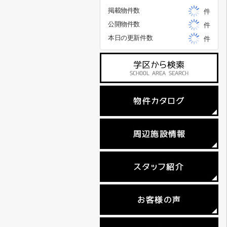
掲載物件数
件
公開物件数
件
本日の更新件数
件