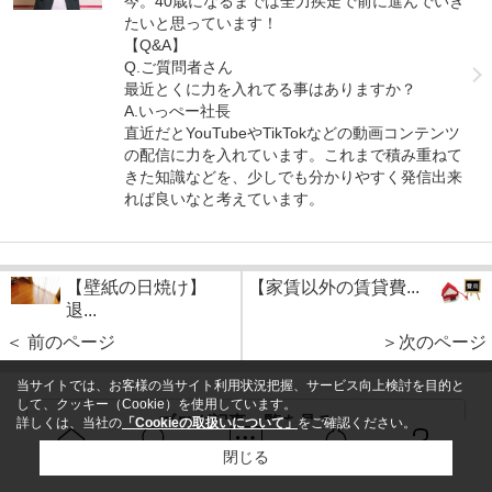
今。40歳になるまでは全力疾走で前に進んでいき
たいと思っています！
【Q&A】
Q.ご質問者さん
最近とくに力を入れてる事はありますか？
A.いっぺー社長
直近だとYouTubeやTikTokなどの動画コンテンツ
の配信に力を入れています。これまで積み重ねて
きた知識などを、少しでも分かりやすく発信出来
れば良いなと考えています。
【壁紙の日焼け】
【家賃以外の賃貸費...
退...
＜ 前のページ
＞次のページ
当サイトでは、お客様の当サイト利用状況把握、サービス向上検討を目的と
して、クッキー（Cookie）を使用しています。
ブログ記事一覧を見る
詳しくは、当社の
「Cookieの取扱いについて」
をご確認ください。
閉じる
Ｑ＆Ａ
ホーム
問い合せ
物件検索
お知らせ