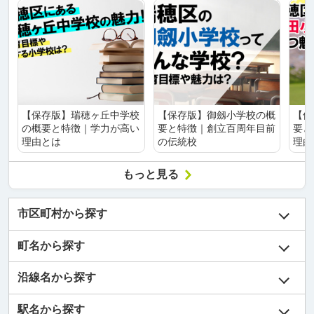
【保存版】瑞穂ヶ丘中学校
【保存版】御劔小学校の概
【保
の概要と特徴｜学力が高い
要と特徴｜創立百周年目前
要と
理由とは
の伝統校
理由
もっと見る
市区町村から探す
町名から探す
沿線名から探す
駅名から探す