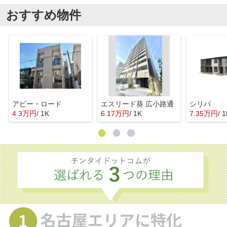
おすすめ物件
アビー・ロード
エスリード葵 広小路通
シリバ
4.3万円
/ 1K
6.17万円
/ 1K
7.35万円
/ 