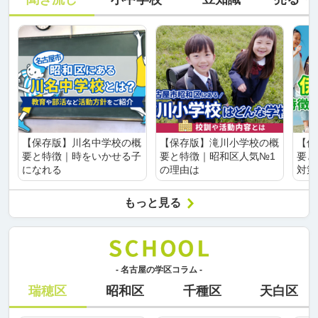
【保存版】川名中学校の概
【保存版】滝川小学校の概
【保
要と特徴｜時をいかせる子
要と特徴｜昭和区人気№1
要と
になれる
の理由は
対策
もっと見る
- 名古屋の学区コラム -
瑞穂区
昭和区
千種区
天白区