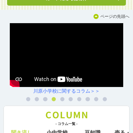
ページの先頭へ
川原小学校に関するコラム＞＞
- コラム一覧 -
聞き流し
小中学校
豆知識
売る・