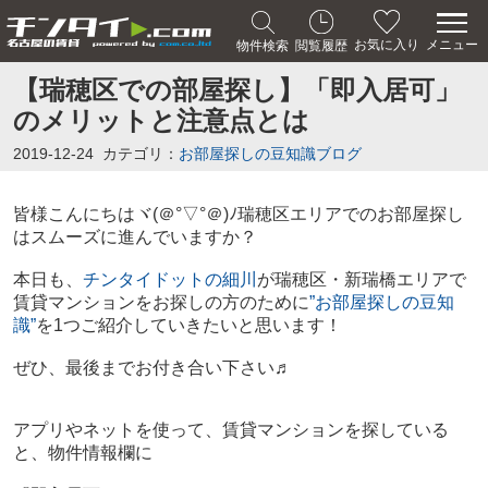
メニュー
お気に入り
物件検索
閲覧履歴
【瑞穂区での部屋探し】「即入居可」
のメリットと注意点とは
2019-12-24
カテゴリ：
お部屋探しの豆知識ブログ
皆様こんにちは
ヾ(＠°▽°＠)ﾉ
瑞穂区エリアでのお部屋探し
はスムーズに進んでいますか？
本日も、
チンタイドットの細川
が瑞穂区・新瑞橋エリアで
賃貸マンションをお探しの方のために
”お部屋探しの豆知
識”
を1つご紹介していきたいと思います！
ぜひ、最後までお付き合い下さい♬
アプリやネットを使って、賃貸マンションを探している
と、物件情報欄に