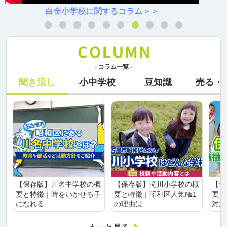
村雲小学校に関するコラム＞＞
- コラム一覧 -
聞き流し
小中学校
豆知識
売る・
【保存版】川名中学校の概
【保存版】滝川小学校の概
【保
要と特徴｜時をいかせる子
要と特徴｜昭和区人気№1
要と
になれる
の理由は
対策