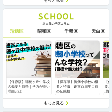
もっと見る
- 名古屋の学区コラム -
瑞穂区
昭和区
千種区
天白区
【保存版】瑞穂ヶ丘中学校
【保存版】御劔小学校の概
【保
の概要と特徴｜学力が高い
要と特徴｜創立百周年目前
要と
理由とは
の伝統校
理由
もっと見る