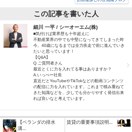
この記事を書いた人
細川 一平 / シーオーエム(株)
■気付けば業界歴も十年超えに
不動産業界の中でも中堅になってきてしまった昨
今。40歳になるまでは全力疾走で前に進んでいき
たいと思っています！
【Q&A】
Q.ご質問者さん
最近とくに力を入れてる事はありますか？
A.いっぺー社長
直近だとYouTubeやTikTokなどの動画コンテンツ
の配信に力を入れています。これまで積み重ねて
きた知識などを、少しでも分かりやすく発信出来
れば良いなと考えています。
【ベランダの排水
賃貸の重要事項説明...
溝...