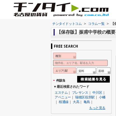
チンタイドットコム
>
コラム一覧
>
【
【保存版】振甫中学校の概要
種別
エリア| 駅
賃料
面積
-
件該当
▼最近検索されたワード
エステム
｜
プレサンス
｜
中川区
｜
アベニュー
｜
瑞穂区役所駅
｜
小幡
｜
桜通線
｜
大高
｜
亀島
｜
もっと見る