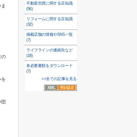
不動産売買に関する豆知識
いま
(56)
リフォームに関する豆知識
(32)
掲載店舗の情報やSNS一覧
(7)
ライフラインの連絡先など
(18)
徒の
各必要書類をダウンロード
(7)
>>全ての記事を見る
いを
XML
RSS2.0
や団