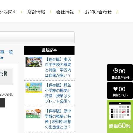
から探す
店舗情報
会社情報
お問い合わせ
最新記事
記事一覧
 ≫
【保存版】南天
白中学校の概要
と特徴｜学区内
00
す指
は自然が多い？
【保存版】野並
00
小学校の概要と
23-02-10
特徴｜授業はタ
ブレット必須？
【保存版】原中
学校の概要と特
徴｜校訓や理想
の生徒像とは？