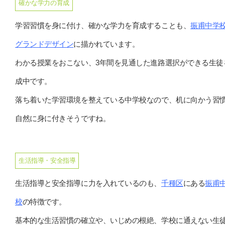
確かな学力の育成
学習習慣を身に付け、確かな学力を育成することも、
振甫中学
グランドデザイン
に描かれています。
わかる授業をおこない、3年間を見通した進路選択ができる生徒
成中です。
落ち着いた学習環境を整えている中学校なので、机に向かう習
自然に身に付きそうですね。
生活指導・安全指導
生活指導と安全指導に力を入れているのも、
千種区
にある
振甫
校
の特徴です。
基本的な生活習慣の確立や、いじめの根絶、学校に通えない生