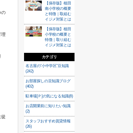
【保存版】植田
南小学校の概要
つの
と特徴｜取組む
イジメ対策とは
【保存版】植田
育理
小学校の概要と
特徴｜取り組む
イジメ対策とは
容
カテゴリ
名古屋の“小中学区”豆知識
(242)
お部屋探しの豆知識ブログ
(402)
駐車場[Ｐ]の気になる知識(8)
お店開業前に知りたい知識
(2)
生徒
スタッフおすすめ賃貸情報
(26)