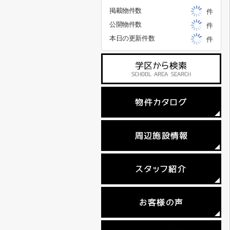
掲載物件数
件
公開物件数
件
本日の更新件数
件