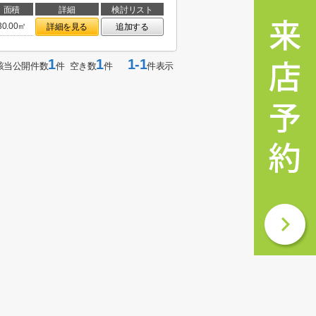
面積
詳細
検討リスト
30.00㎡
詳細を見る
追加する
1
1
1-1
該当公開件数
件 空き数
件
件表示