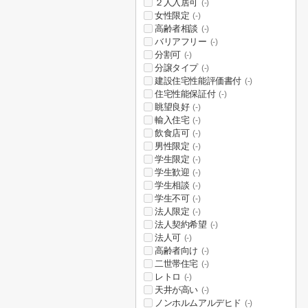
２人入居可
(-)
女性限定
(-)
高齢者相談
(-)
バリアフリー
(-)
分割可
(-)
分譲タイプ
(-)
建設住宅性能評価書付
(-)
住宅性能保証付
(-)
眺望良好
(-)
輸入住宅
(-)
飲食店可
(-)
男性限定
(-)
学生限定
(-)
学生歓迎
(-)
学生相談
(-)
学生不可
(-)
法人限定
(-)
法人契約希望
(-)
法人可
(-)
高齢者向け
(-)
二世帯住宅
(-)
レトロ
(-)
天井が高い
(-)
ノンホルムアルデヒド
(-)