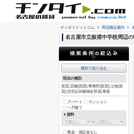
チンタイドットコム
>
周辺施設案内
>
名古屋市立振甫中学校周辺の
種別で絞り込む
現在の種別
賃貸,店舗(賃貸),事務所(賃貸),土地(賃
貸),住宅以外建物全部,駐車場
アパート
マンション
一戸建て
▼賃料
～
敷金・保証金なし