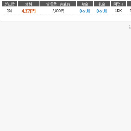
所在階
賃料
管理費・共益費
敷金
礼金
間取り
4.3
万円
0ヶ月
0ヶ月
2階
2,000円
1DK