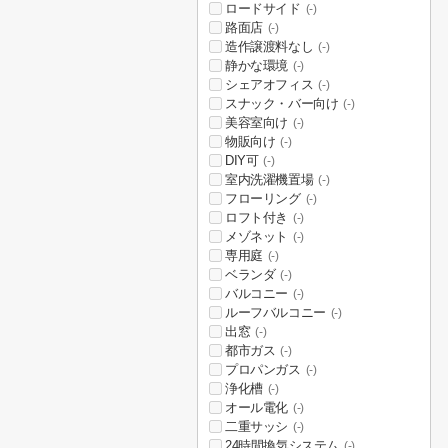
ロードサイド
(-)
路面店
(-)
造作譲渡料なし
(-)
静かな環境
(-)
シェアオフィス
(-)
スナック・バー向け
(-)
美容室向け
(-)
物販向け
(-)
DIY可
(-)
室内洗濯機置場
(-)
フローリング
(-)
ロフト付き
(-)
メゾネット
(-)
専用庭
(-)
ベランダ
(-)
バルコニー
(-)
ルーフバルコニー
(-)
出窓
(-)
都市ガス
(-)
プロパンガス
(-)
浄化槽
(-)
オール電化
(-)
二重サッシ
(-)
24時間換気システム
(-)