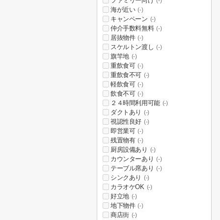
ファミリー向け
(-)
海が近い
(-)
キャンペーン
(-)
仲介手数料無料
(-)
居抜物件
(-)
スケルトン渡し
(-)
旗竿地
(-)
重飲食可
(-)
重飲食不可
(-)
軽飲食可
(-)
飲食不可
(-)
２４時間利用可能
(-)
ダクトあり
(-)
視認性良好
(-)
即営業可
(-)
残置物有
(-)
厨房設備あり
(-)
カウンターあり
(-)
テーブル席あり
(-)
シンクあり
(-)
カラオケOK
(-)
好立地
(-)
地下物件
(-)
商店街
(-)