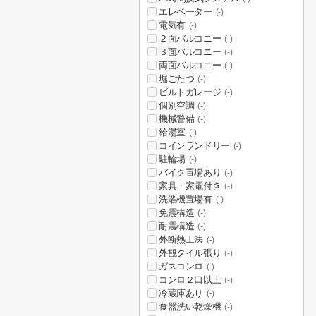
エレベーター
(-)
電気有
(-)
２面バルコニー
(-)
３面バルコニー
(-)
両面バルコニー
(-)
堀ごたつ
(-)
ビルトガレージ
(-)
個別空調
(-)
機械警備
(-)
給湯室
(-)
コインランドリー
(-)
駐輪場
(-)
バイク置場あり
(-)
家具・家電付き
(-)
洗濯機置場有
(-)
免震構造
(-)
耐震構造
(-)
外断熱工法
(-)
外観タイル張り
(-)
ガスコンロ
(-)
コンロ２口以上
(-)
冷蔵庫あり
(-)
食器洗い乾燥機
(-)