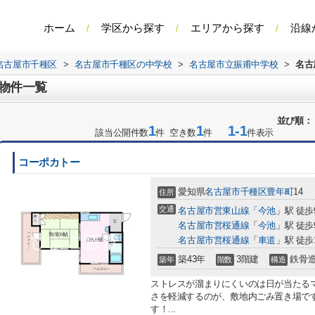
ホーム
学区から探す
エリアから探す
沿線
名古屋市千種区
>
名古屋市千種区の中学校
>
名古屋市立振甫中学校
>
名古
物件一覧
並び順：
1
1
1-1
該当公開件数
件 空き数
件
件表示
コーポカトー
愛知県
名古屋市千種区
豊年町
14
住所
交通
名古屋市営東山線
「
今池
」駅 徒歩
名古屋市営桜通線
「
今池
」駅 徒歩
名古屋市営桜通線
「
車道
」駅 徒歩
築43年
3階建
鉄骨
築年
階数
構造
ストレスが溜まりにくいのは日が当たる
さを軽減するのが、敷地内ごみ置き場で
す！...