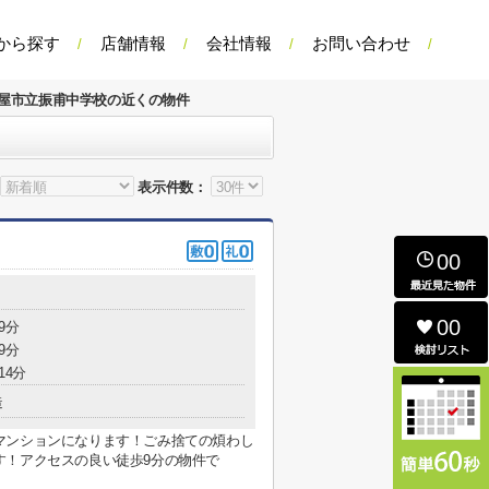
から探す
店舗情報
会社情報
お問い合わせ
屋市立振甫中学校の近くの物件
表示件数：
00
00
9分
9分
14分
造
マンションになります！ごみ捨ての煩わし
す！アクセスの良い徒歩9分の物件で