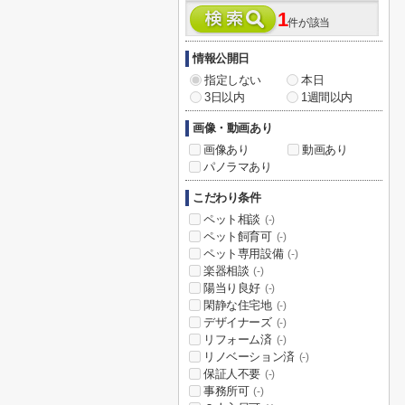
1
件が該当
情報公開日
指定しない
本日
3日以内
1週間以内
画像・動画あり
画像あり
動画あり
パノラマあり
こだわり条件
ペット相談
(-)
ペット飼育可
(-)
ペット専用設備
(-)
楽器相談
(-)
陽当り良好
(-)
閑静な住宅地
(-)
デザイナーズ
(-)
リフォーム済
(-)
リノベーション済
(-)
保証人不要
(-)
事務所可
(-)