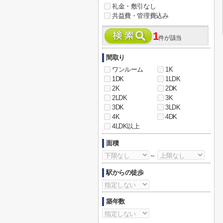
礼金・敷引なし
共益費・管理費込み
1
件が該当
間取り
ワンルーム
1K
1DK
1LDK
2K
2DK
2LDK
3K
3DK
3LDK
4K
4DK
4LDK以上
面積
～
駅からの徒歩
築年数