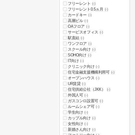
フリーレント
(-)
フリーレント0.5ヵ月
(-)
カードキー
(-)
高層ビル
(-)
OAフロア
(-)
サービスオフィス
(-)
駅直結
(-)
ワンフロア
(-)
スクール向け
(-)
SOHO向け
(-)
IT向け
(-)
クリニック向け
(-)
住宅金融支援機構利用可
(-)
オープンハウス
(-)
UR賃貸
(-)
住宅供給公社（JKK）
(-)
外国人可
(-)
ガスコンロ設置可
(-)
ルームシェア可
(-)
学生向け
(-)
カップル向け
(-)
女性向け
(-)
新婚さん向け
(-)