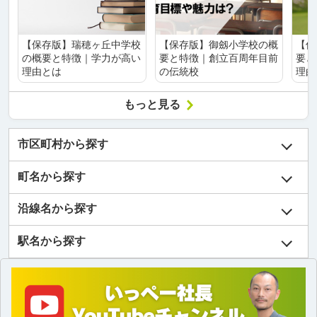
【保存版】瑞穂ヶ丘中学校
【保存版】御劔小学校の概
【保
の概要と特徴｜学力が高い
要と特徴｜創立百周年目前
要と
理由とは
の伝統校
理由
もっと見る
市区町村から探す
町名から探す
沿線名から探す
駅名から探す