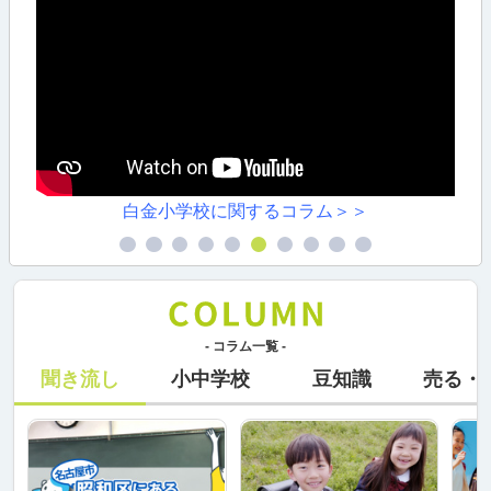
白金小学校に関するコラム＞＞
- コラム一覧 -
聞き流し
小中学校
豆知識
売る・