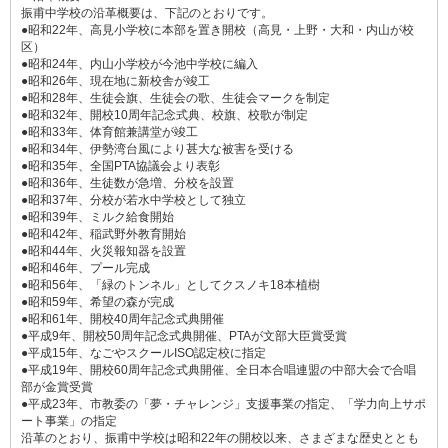
振甫中学校の沿革概要は、下記のとおりです。
●昭和22年、高見小学校に本部を置き開校（高見・上野・大和・内山が校
区）
●昭和24年、内山小学校が今池中学校に編入
●昭和26年、現在地に新校舎が竣工
●昭和28年、生徒会旗、生徒会の歌、生徒会マークを制定
●昭和32年、開校10周年記念式典、校旗、校歌が制定
●昭和33年、体育館兼講堂が竣工
●昭和34年、伊勢湾台風により甚大な被害を受ける
●昭和35年、全国PTA協議会より表彰
●昭和36年、生徒数が急増、分校を設置
●昭和37年、分校が若水中学校として独立
●昭和39年、ミルク給食開始
●昭和42年、稲武野外教育開始
●昭和44年、火災報知器を設置
●昭和46年、プール完成
●昭和56年、「緑のトンネル」としてクスノキ18本植樹
●昭和59年、希望の森が完成
●昭和61年、開校40周年記念式典開催
●平成9年、開校50周年記念式典開催、PTAが文部大臣賞受賞
●平成15年、なごやスクールISO認定校に指定
●平成19年、開校60周年記念式典開催、全日本合唱連盟の中部大会で合唱
部が金賞受賞
●平成23年、市教委の「夢・チャレンジ」支援事業の指定、「学力向上サポ
ート事業」の指定
沿革のとおり、振甫中学校は昭和22年の開校以来、さまざまな歴史ととも