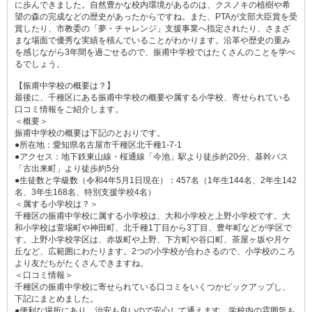
に歩んできました。自然豊かな校内環境があるのは、クスノキの植樹や希
望の森の完成などの歴史があったからですね。また、PTAが文部大臣賞を受
賞したり、市教委の「夢・チャレンジ」支援事業へ指定されたり、さまざ
まな場面で優秀な実績を積んでいることがわかります。沿革や歴史の重み
を感じながら3年間を過ごせるので、振甫中学校ではたくさんのことを学べ
るでしょう。
【振甫中学校の概要は？】
最後に、千種区にある振甫中学校の概要や属する小学校、寄せられている
口コミ情報をご紹介します。
＜概要＞
振甫中学校の概要は下記のとおりです。
●所在地：愛知県名古屋市千種区北千種1-7-1
●アクセス：地下鉄東山線・桜通線「今池」駅より徒歩約20分、基幹バス
「古出来町」より徒歩約5分
●生徒数と学級数（令和4年5月1日現在）：457名（1年生144名、2年生142
名、3年生168名、特別支援学校4名）
＜属する小学校は？＞
千種区の振甫中学校に属する小学校は、大和小学校と上野小学校です。大
和小学校は萱場町や神田町、北千種1丁目から3丁目、豊年町などが学区で
す。上野小学校学区は、赤坂町や上野、下方町や谷口町、茶屋ヶ坂や月ケ
丘など、広範囲にわたります。2つの小学校が合わさるので、小学校のころ
より友だちがたくさんできますね。
＜口コミ情報＞
千種区の振甫中学校に寄せられている口コミをいくつかピックアップし、
下記にまとめました。
●便利な場所にあり、治安も良いので安心して通えます。学校内の雰囲気も