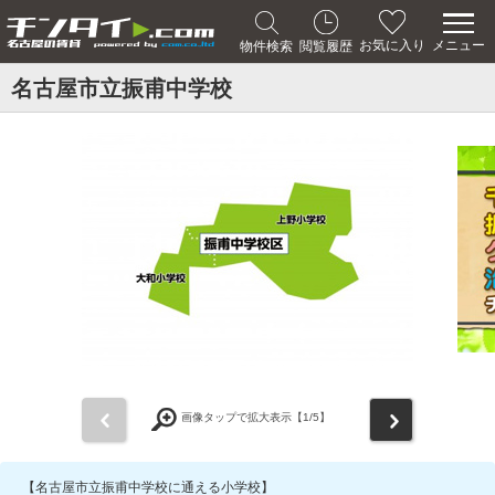
メニュー
お気に入り
物件検索
閲覧履歴
名古屋市立振甫中学校
前
次
画像タップで拡大表示【
1
/5】
【名古屋市立振甫中学校に通える小学校】