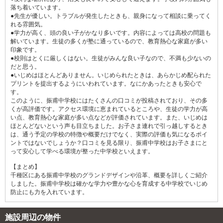
落ち着いています。
●先生が優しい。トラブルが発生したときも、親身になって相談に乗ってく
れる雰囲気。
●学力が高く、頭の良い子がかなり多いです。内容によっては高校の問題も
解いています。生徒の多くが塾に通っているので、教育熱心な家庭が多い
印象です。
●校則はとくに厳しくはない。生徒がみんな良い子なので、不満も少ないの
だと思う。
●いじめはほとんどありません。いじめられたときは、あらかじめ配られた
プリントを提出するようにいわれています。なにかあったときも安心で
す。
このように、振甫中学校にはたくさんの口コミが投稿されており、その多
くが高評価です。アクセス環境に恵まれているところや、生徒の学力が高
い点、教育熱心な家庭が多い点などが評価されています。また、いじめは
ほとんどないという声も目立ちました。お子さま連れで引っ越しするとき
は、通う予定の学校の特徴や概要だけでなく、実際の評価も気になるポイ
ントではないでしょうか？口コミを見る限り、振甫中学校はお子さまにと
って安心して学べる環境が整った中学校といえます。
【まとめ】
千種区にある振甫中学校のグランドデザインや沿革、概要を詳しくご紹介
しました。振甫中学校は確かな学力や豊かな心を育成する中学校でいじめ
防止にも力を入れています。
施設周辺の物件