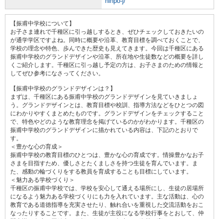
hinpo-j/
【振甫中学校について】
お子さま連れで千種区に引っ越しするとき、ぜひチェックしておきたいの
が通学学区ですよね。同時に概要や沿革、教育目標を調べておくことで、
学校の理念や特色、歩んできた歴史も見えてきます。今回は千種区にある
振甫中学校のグランドデザインや沿革、所在地や生徒数などの概要を詳し
くご紹介します。千種区に引っ越し予定の方は、お子さまのための情報と
してぜひ参考になさってください。
【振甫中学校のグランドデザインは？】
まずは、千種区にある振甫中学校のグランドデザインを見ていきましょ
う。グランドデザインとは、教育目標や校訓、指導方法などをひとつの図
にわかりやすくまとめたものです。グランドデザインをチェックすること
で、特色やどのような教育理念を掲げているのかがわかります。千種区の
振甫中学校のグランドデザインに描かれている内容は、下記のとおりで
す。
＜豊かな心の育成＞
振甫中学校の教育目標のひとつは、豊かな心の育成です。情操豊かなお子
さまを目指すため、優しさとたくましさを持つ生徒を育んでいます。ま
た、感動の輪づくりをする教員を育成することも目標にしています。
＜魅力ある学校づくり＞
千種区の振甫中学校では、学校を安心して通える場所にし、生徒の居場所
になるよう魅力ある学校づくりにも力を入れています。主な活動は、心の
教育である道徳指導を充実させたり、触れ合いを重視した交流活動をおこ
なったりすることです。また、生徒が主役になる学校行事をとおして、仲