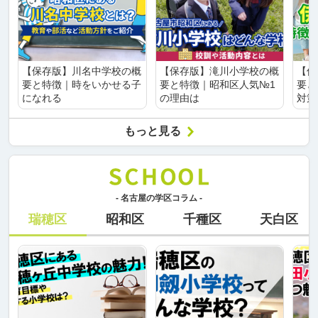
【保存版】川名中学校の概
【保存版】滝川小学校の概
【保
要と特徴｜時をいかせる子
要と特徴｜昭和区人気№1
要と
になれる
の理由は
対策
もっと見る
- 名古屋の学区コラム -
瑞穂区
昭和区
千種区
天白区