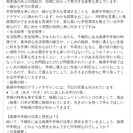
間意識の向上や団結力、目標に向かって努力する姿勢も育んでいます。
＜確かな学力の育成＞
学習習慣を身に付け、確かな学力を育成することも、振甫中学校のグラン
ドデザインに描かれています。わかる授業をおこない、3年間を見通した進
路選択ができる生徒を育成中です。落ち着いた学習環境を整えている中学
校なので、机に向かう習慣が自然に身に付きそうですね。
＜生活指導・安全指導＞
生活指導と安全指導に力を入れているのも、千種区にある振甫中学校の特
徴です。基本的な生活習慣の確立や、いじめの根絶、学校に通えない生徒
に対する手厚い対応を心がけています。中高生になると、親の目の届かな
い場所でのいじめを懸念する方も多いのではないでしょうか？ネットいじ
めという言葉も生まれるくらい、インターネットのある生活が当たり前に
なっており、いじめ問題はたびたび問題視されています。振甫中学校では
いじめの根絶を目指し、学校に通えない生徒への対応もしっかりおこなっ
ているので、安心して通えるでしょう。お子さまの気持ちに寄り添ってく
れる中学校といえますね。
＜振甫の樹＞
振甫中学校のグランドデザインには、下記の言葉も示されています。
●「いき（生き・行き）がいにあふれる学びの舎」
学校の特色を表す言葉で、校庭にはニュートンのリンゴの木として、進歩
（振甫）の木が実際に植樹されています。生きがいを持って学んでほしい
という、学校側の理念が伝わってきます。
【振甫中学校の沿革と歴史は？】
続いて、千種区にある振甫中学校の沿革と歴史を見ていきましょう。振甫
中学校は、どのような歴史を歩んできた中学校なのでしょうか？
＜沿革概要＞