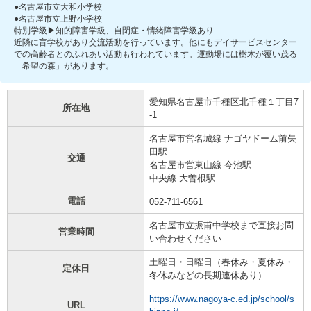
●名古屋市立大和小学校
●名古屋市立上野小学校
特別学級▶知的障害学級、自閉症・情緒障害学級あり
近隣に盲学校があり交流活動を行っています。他にもデイサービスセンター
での高齢者とのふれあい活動も行われています。運動場には樹木が覆い茂る
「希望の森」があります。
愛知県名古屋市千種区北千種１丁目7
所在地
-1
名古屋市営名城線 ナゴヤドーム前矢
田駅
交通
名古屋市営東山線 今池駅
中央線 大曽根駅
電話
052-711-6561
名古屋市立振甫中学校まで直接お問
営業時間
い合わせください
土曜日・日曜日（春休み・夏休み・
定休日
冬休みなどの長期連休あり）
https://www.nagoya-c.ed.jp/school/s
URL