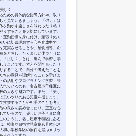
 美しく
るための具体的な指導方針や、取り
しく見ていきましょう。「強く」は
体を動かす楽しさを味わったり粘り
だりすることを大切にしています。
・運動習慣を身に付け、頑張りぬく
互いに切磋琢磨する心を育成中で
を充実させることや、給食指導、命
練をとおし、たくましい体づくりに
。「正しく」とは、進んで学習し学
わうことです。考えを聞き合ったり
りすることで、自分の考えたことを
だちの意見を理解することを学びま
トの活用やプログラミング学習、読
入れているのも、名古屋市千種区に
校の大きな魅力です。また、「美し
で思いやりのある児童を指します。
で挨拶することや相手のことを考え
他の良さを認め合ったり、正直な心
しているので、優しいお子さまに育
このように、名古屋市千種区にある
は、校訓や目指す児童像も具体化さ
大和小学校学区の物件を選ぶメリッ
ありそうですね。