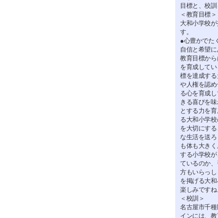
目標と、校訓
＜教育目標＞
大和小学校が
す。
●心豊かでた
自信と希望に
教育目標から
を育成してい
標を達成する
や人権を認め
る心を育成し
きる喜びを味
とする力を育
る大和小学校
を大切にする
な生活を送ろ
も体も大きく
する小学校が
ているのか、
方もいらっし
を掲げる大和
楽しみですね
＜校訓＞
名古屋市千種
インには、教