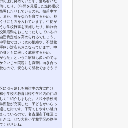
の向上に努めています。落ち着いた
備したり、3年間を見通した進路選択
指導したりしているのも、振甫中学
。また、豊かな心を育てるため、魅
くりにも力を入れています。生徒が
うな学校行事を実施したり、触れ合
交流活動をおこなったりしているの
自己肯定感を高められるでしょう。
中学校ではいじめの根絶や、不登校
手厚い対応もおこなっています。中
心身ともに著しく成長するため、
が心配」というご家庭も多いのでは
か？いじめ問題にも真摯に向き合っ
校なので、安心して登校できそうで
区に引っ越しを検討中の方に向け、
和小学校の教育目標や学区内の住環
しくご紹介しました。大和小学校周
学習塾が充実した、子どもがいらっ
適した街です。子育てしやすい魅力
まっているので、名古屋市千種区に
ときは、ぜひ大和小学校学区の物件
てくださいね。