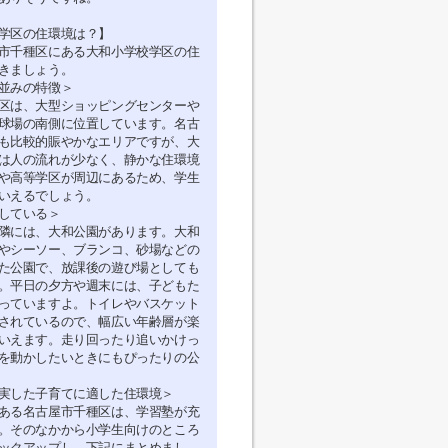
学区の住環境は？】
市千種区にある大和小学校学区の住
きましょう。
並みの特徴＞
区は、大型ショッピングセンターや
球場の南側に位置しています。名古
も比較的賑やかなエリアですが、大
は人の流れが少なく、静かな住環境
や高等学区が周辺にあるため、学生
いえるでしょう。
している＞
隣には、大和公園があります。大和
やシーソー、ブランコ、砂場などの
た公園で、放課後の遊び場としても
。平日の夕方や週末には、子どもた
っていますよ。トイレやバスケット
されているので、幅広い年齢層が楽
いえます。走り回ったり追いかけっ
を動かしたいときにもぴったりの公
実した子育てに適した住環境＞
ある名古屋市千種区は、学習塾が充
。そのなかから小学生向けのところ
ックアップし、下記にまとめまし