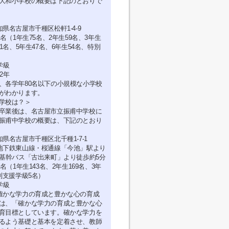
大和小学校の概要は下記のとおりで
県名古屋市千種区松軒1-4-9
5名（1年生75名、2年生59名、3年生
51名、5年生47名、6年生54名、特別
）
学級
2年
、各学年80名以下の小規模な小学校
がわかります。
学校は？＞
卒業後は、名古屋市立振甫中学校に
振甫中学校の概要は、下記のとおり
県名古屋市千種区北千種1-7-1
地下鉄東山線・桜通線「今池」駅より
、基幹バス「古出来町」より徒歩約5分
8名（1年生143名、2年生169名、3年
別支援学級5名）
学級
確かな学力の育成と豊かな心の育成
は、「確かな学力の育成と豊かな心
育目標としています。確かな学力を
るよう基礎と基本を定着させ、教師