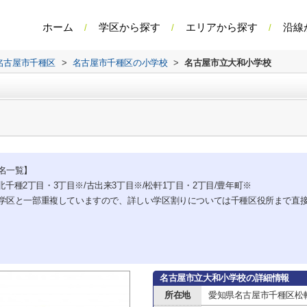
ホーム
学区から探す
エリアから探す
沿線
名古屋市千種区
>
名古屋市千種区の小学校
>
名古屋市立大和小学校
名一覧】
/北千種2丁目・3丁目※/古出来3丁目※/松軒1丁目・2丁目/豊年町※
学区と一部重複していますので、詳しい学区割りについては千種区役所まで直
名古屋市立大和小学校の詳細情報
所在地
愛知県名古屋市千種区松軒