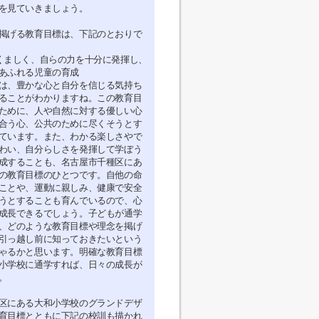
を見ていきましょう。
掲げる教育目標は、下記のとおりで
くましく、自らの力を十分に発揮し、
あふれる児童の育成
は、豊かな心と自分を信じる気持ち
ることがわかりますね。この教育目
ために、人や自然に対する優しい心
合う心、公共のために尽くそうとす
ています。また、わかる楽しさやで
わい、自分らしさを発揮して学ぼう
成することも、名古屋市千種区にあ
の教育目標のひとつです。自他の命
ことや、運動に親しみ、健康で安全
うとすることも育んでいるので、心
成長できるでしょう。子どもが通学
、どのような教育目標や理念を掲げ
引っ越し前に知っておきたいという
ゃるかと思います。明確な教育目標
小学校に通学すれば、日々の成長が
。
区にある大和小学校のグランドデザ
育目標とともに下記の校訓も描かれ