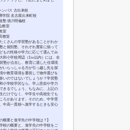
ャンパス 古出来校
指導学院 名古屋出来町校
陰塾 徳川明倫校
内山教室
教室
神田教室
たくさんの学習塾があることがわか
塾と個別塾、それぞれ豊富に揃って
どもの性格や学力に応じて選んでみ
大和小学校周辺（1㎞以内）には、全
学習塾が点在し、教育に適した住環境
がいらっしゃる方が引っ越し先を探
境や教育環境を重視して物件選びを
多いのではないでしょうか？学習塾
和小学校学区なら、学ぶ意欲や学力
できるでしょう。ちなみに、上記の
生だけでなく、中学生や高校生でも
ころがあります。そのため、中学受
、中高一貫校へ進学するときも安心
の概要と進学先の中学校は？】
学校の概要と、進学先の中学校をご