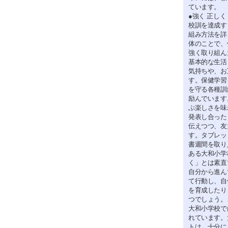
ています。
●強く 正しく
校訓を達成す
組み方法を詳
体のことで、
強く取り組ん
基本的な生活
気持ちや、お
す。保健学習
を守る各種訓
励んでいます
ぶ楽しさを味
発表し合った
伝えつつ、友
す。タブレッ
書週間を取り
ある大和小学
く」とは素直
自分から進ん
て行動し、自
を育成したり
つでしょう。
大和小学校で
れています。
トは、十分に