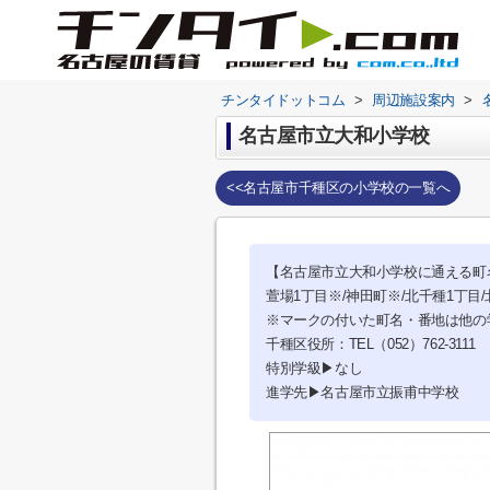
チンタイドットコム
>
周辺施設案内
>
名古屋市立大和小学校
<<名古屋市千種区の小学校の一覧へ
【名古屋市立大和小学校に通える町
萱場1丁目※/神田町※/北千種1丁目
※マークの付いた町名・番地は他の
千種区役所：TEL（052）762-3111
特別学級▶なし
進学先▶名古屋市立振甫中学校