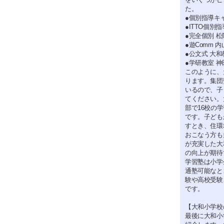
た。
●個別指導キ
●ITTO個別
●完全個別 松
●遊Comm 
●公文式 大和
●学研教室 
このように、
ります。集団
いるので、子
てください。
部で16校の
です。子ども
すとき、住環
おこなう方も
が充実した大
の向上が期待
学習塾は小学
通塾可能なと
験や高校受験
です。
【大和小学校
最後に大和小