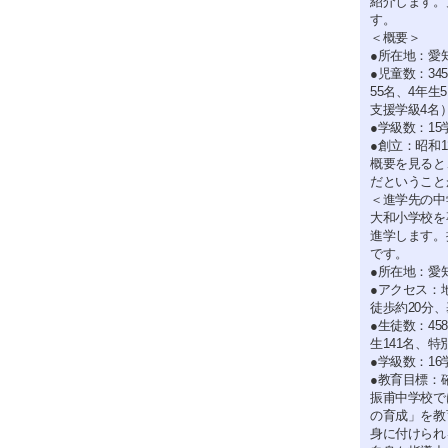
紹介します。
す。
＜概要＞
●所在地：愛知
●児童数：34
55名、4年生
支援学級4名
●学級数：15
●創立：昭和1
概要を見ると
だということ
＜進学先の中
大和小学校を
進学します。
です。
●所在地：愛知
●アクセス：
徒歩約20分
●生徒数：45
生141名、特
●学級数：16
●教育目標：
振甫中学校で
の育成」を教
身に付けられ