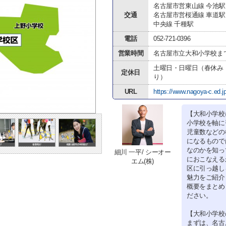
名古屋市営東山線 今池駅
交通
名古屋市営桜通線 車道駅
中央線 千種駅
電話
052-721-0396
営業時間
名古屋市立大和小学校ま
土曜日・日曜日（春休み
定休日
り）
URL
https://www.nagoya-c.ed.jp
【大和小学校
小学校を軸に
児童数などの
になるもので
なのかを知っ
細川 一平/ シーオー
におこなえる
エム(株)
区に引っ越し
魅力をご紹介
概要をまとめ
ださい。
【大和小学校
まずは、名古