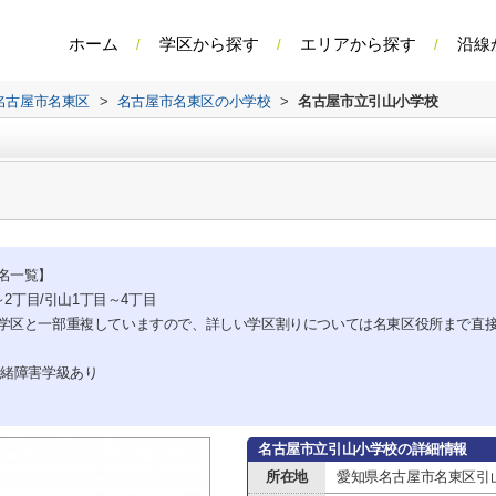
ホーム
学区から探す
エリアから探す
沿線
名古屋市名東区
>
名古屋市名東区の小学校
>
名古屋市立引山小学校
名一覧】
～2丁目/引山1丁目～4丁目
学区と一部重複していますので、詳しい学区割りについては名東区役所まで直
情緒障害学級あり
名古屋市立引山小学校の詳細情報
所在地
愛知県名古屋市名東区引山