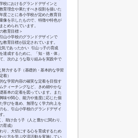
学校におけるグランドデザインと
教育理念や果たすべき役割を描いた
年度ごとに各小学校が定めた教育目
童像を示したもので、特徴や特色が
まとめられています。
の教育目標＞
引山小学校のグランドデザインで
な教育目標が設定されています。
元気であったかい 引山っ子の育成
を達成するために、「知・徳・体」
て、次のような取り組みを実践中で
え努力する子（基礎的・基本的な学習
定着）
的な学習内容の確実な定着を目指す
ムティーチングなど、きめ細やかな
礎基本の定着を図っています。また
興味や関心、能力や進度に応じた個
た学びを進め、無理なく学力向上を
のも、引山小学校のグランドデザイ
す。
く、助け合う子（人と豊かに関わり、
の育成）
わり、大切にする心を育成するため
わり方を学ぶ交流活動を実施してい