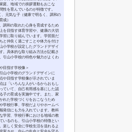
家庭、地域での挨拶運動もおこな
間性を育んでいるのが特徴です。
く、元気な子（健康で明るく、調和の
育成）
、調和の取れた心身を育成するため
上を目指す体育学習や、健康の大切
学習に取り組んでいます。学習面だ
ちと仲良く過ごすことや体力を付け
山小学校が設定したグランドデザイ
す。具体的な取り組み方法が記載さ
、引山小学校の特色や魅力がよくわ
や目指す学校像＞
引山小学校のグランドデザインに
点や目指す学校像が示されていま
点は「いろんな人がいるからおもし
っていて、自己有用感を基にした認
る子の育成を実施中です。また、家
かれた学校づくりをおこなうため
や学校行事、学校だよりやホームペ
報発信にも力を入れています。教科
な学習、学校行事における地域の教
ているのも、引山小学校の特徴とい
。楽しく安全に学校生活を送れるよ
充実させ、自らの生命と安全を守る