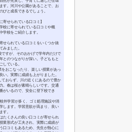
自然が充実し、子育てに適した住環
ます。河川や公園があることで、お
のびと成長できるでしょう。
に寄せられている口コミ】
学校に寄せられている口コミや概
中学校をご紹介します。
寄せられている口コミをいくつか抜
てみました。
校ですが、そのおかげで学年内だけで
年とのつながりが深い。子どももと
ごしている。
業をおこなったり、楽しい授業があっ
良い。実際に成績も上がりました。
しておらず、川の近くにあるので豊か
力。春は桜が素晴らしいです。交通
番がいるので、安全に登下校でき
は校外学習が多く、ゴミ処理施設や消
学します。学習意欲が高まり、良い
ます。
はたくさんの良い口コミが寄せられ
授業形式が工夫され、実際に成績が
う口コミもあるため、先生が熱心に