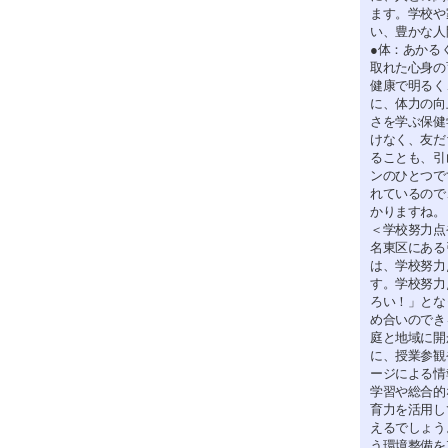
ます。学校や
い、豊かな人
●体：あかる
取れた心身の
健康で明るく
に、体力の向
さを学ぶ保健
けなく、友だ
ることも、引
ンのひとつで
れているので
かりますね。
＜学校努力点
名東区にある
は、学校努力
す。学校努力
ろい！」とな
め合いのでき
庭と地域に開
に、授業参観
ージによる情
学習や総合的
育力を活用し
えるでしょう
う環境整備を