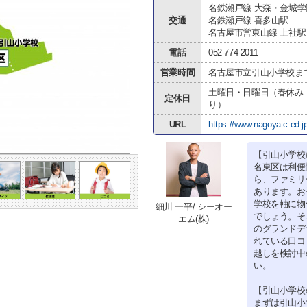
名鉄瀬戸線 大森・金城
交通
名鉄瀬戸線 喜多山駅
名古屋市営東山線 上社駅
電話
052-774-2011
営業時間
名古屋市立引山小学校ま
土曜日・日曜日（春休み
定休日
り）
URL
https://www.nagoya-c.ed.j
【引山小学校
名東区は利便
ら、ファミリ
あります。お
学校を軸に物
細川 一平/ シーオー
でしょう。そ
エム(株)
のグランドデ
れている口コ
越しを検討中
い。
【引山小学校
まずは引山小