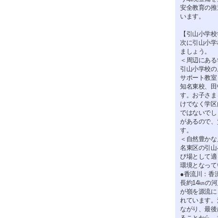
安全教育の推
います。
【引山小学校
次に引山小学
ましょう。
＜周辺にある
引山小学校の
サポート教室
知名東校、田
す。お子さま
けでなく学区
ではないでし
があるので、
す。
＜自然豊かな
名東区の引山
び場として適
環境となって
●香流川：香
長約14㎞の
が嶺を源流に
れています。
ながり、最後
ることから、