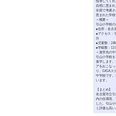
指導してくれ
自然に恵まれ
全面で考慮さ
恵まれた学校
＜概要＞
引山小学校の
●住所：名古屋
●アクセス：
分
●児童数：24
●学級数：12
＜進学先の中
引山小学校を
進学します。
アをおこなっ
り、GIGA
中学校です。
います。
【まとめ】
名古屋市立引
内の住環境、
した。引山小
ミ評価も高い