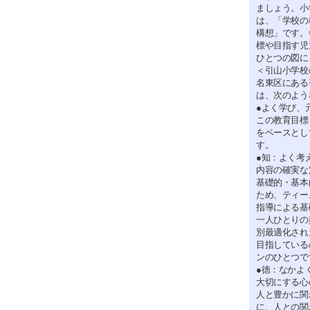
ましょう。小
は、「学校の
構想」です。
標や目指す児
ひとつの図に
＜引山小学校
名東区にある
は、次のよう
●よく学び、
この教育目標
をベースとし
す。
●知：よく考
内容の確実な
基礎的・基本
ため、ティー
指導による基
一人ひとりの
別最適化され
目指している
ンのひとつで
●徳：なかよ
大切にする心
人と豊かに関
に、人との関