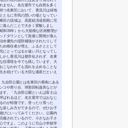
れません。名古屋市でも自然を多く
持つ名東区において、香流川は緑地
とともに市民の憩いの場となってい
東区の流域は、高度経済成長期に宅
に進んだことで大きく変貌しまし
年（昭和39年）から大規模な区画整理が
ッドタウンとして急速に開発が進ん
治水優先の堤防補強がされたりして
ため移住者が増え、ふるさととして
民にとってはるか遠い川となってし
しかし香流川は都市化されず、名東
な住環境を今でも残しています。大
おこなわれても流れを止めることな
生き続けている大切な遺産だといえ
：九合田公園とは名東区の香南にある
ンコや滑り台、球形回転遊具などが
ます。「九合田公園といえば富士山
呼ばれるほど、名古屋市ではおなじ
るのが特徴です。登ったり滑った
な楽しみ方ができるので、ぜひお子
遊びにいってみてください。公園内
完備されているので、小さなお子さ
心ですよ。このように引山小学校学