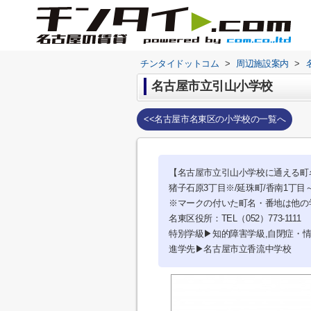
チンタイドットコム
>
周辺施設案内
>
名古屋市立引山小学校
<<名古屋市名東区の小学校の一覧へ
【名古屋市立引山小学校に通える町
猪子石原3丁目※/延珠町/香南1丁目
※マークの付いた町名・番地は他の
名東区役所：TEL（052）773-1111
特別学級▶知的障害学級,自閉症・
進学先▶名古屋市立香流中学校