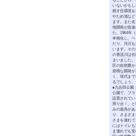
いないかもし
残す住環境を
やため池など
ます。また名
地開発が急速
た。1964
本格化し、ベ
だり、河川も
います。その
の香流川は住
まいました。
区の自然豊か
規模な開発が
く、現代まで
るでしょう。
●九合田公園
公園で、ブラ
設置されてい
滑り台！」と
みの遊具があ
り、さまざま
さまを連れて
にはトイレも
ま連れでも安