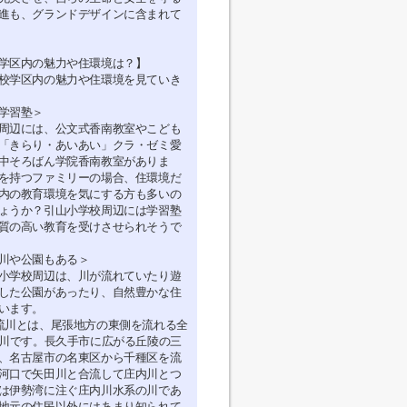
進も、グランドデザインに含まれて
学区内の魅力や住環境は？】
校学区内の魅力や住環境を見ていき
学習塾＞
周辺には、公文式香南教室やこども
「きらり・あいあい」クラ・ゼミ愛
中そろばん学院香南教室がありま
を持つファミリーの場合、住環境だ
内の教育環境を気にする方も多いの
ょうか？引山小学校周辺には学習塾
質の高い教育を受けさせられそうで
川や公園もある＞
小学校周辺は、川が流れていたり遊
した公園があったり、自然豊かな住
います。
流川とは、尾張地方の東側を流れる全
河川です。長久手市に広がる丘陵の三
、名古屋市の名東区から千種区を流
河口で矢田川と合流して庄内川とつ
は伊勢湾に注ぐ庄内川水系の川であ
地元の住民以外にはあまり知られて