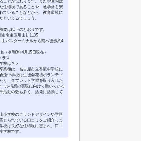
ることが伝わります。また学区内は
た住環境であることや、通学路も安
れていることなどから、教育環境に
だといえるでしょう。
概要は以下のとおりです。
市名東区引山1ｰ1105
引山バスターミナルから南へ徒歩約4
6名（令和3年4月15日現在）
クラス
学校は？＞
卒業後は、名古屋市立香流中学校に
香流中学校は生徒会花壇ボランティ
たり、タブレット学習を取り入れた
スクール構想の実現に向けて動いている
部活動の数も多く、活発に活動して
山小学校のグランドデザインや学区
寄せられている口コミをご紹介しま
学校は良好な住環境に恵まれ、口コ
小学校です。