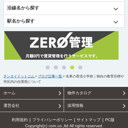
沿線名から探す
駅名から探す
チンタイドットコム
>
ブログ記事一覧
>
名東の香流小学校｜独自の教育目標や
学区内の住環境について
ホーム
物件カタログ
運営会社
採用情報
利用規約
プライバシーポリシー
サイトマップ
PC版
Copyright(c) com.co.,ltd All rights reserved.