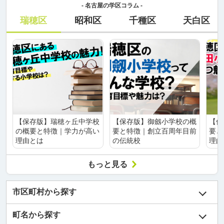
- 名古屋の学区コラム -
瑞穂区
昭和区
千種区
天白区
【保存版】瑞穂ヶ丘中学校
【保存版】御劔小学校の概
【保
の概要と特徴｜学力が高い
要と特徴｜創立百周年目前
要と
理由とは
の伝統校
理由
もっと見る
市区町村から探す
町名から探す