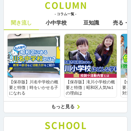
- コラム一覧 -
聞き流し
小中学校
豆知識
売る・
【保存版】川名中学校の概
【保存版】滝川小学校の概
【保
要と特徴｜時をいかせる子
要と特徴｜昭和区人気№1
要と
になれる
の理由は
対策
もっと見る