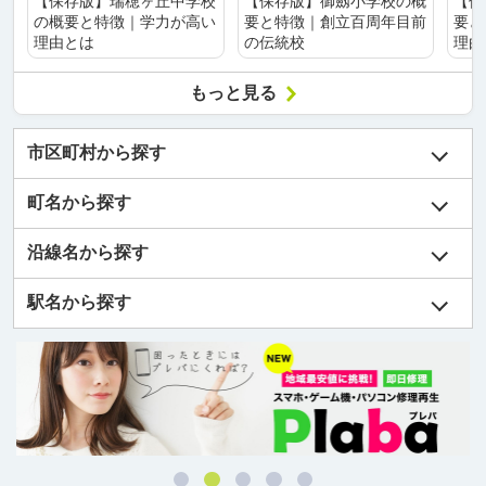
【保存版】瑞穂ヶ丘中学校
【保存版】御劔小学校の概
【保
の概要と特徴｜学力が高い
要と特徴｜創立百周年目前
要と
理由とは
の伝統校
理由
もっと見る
市区町村から探す
町名から探す
沿線名から探す
駅名から探す