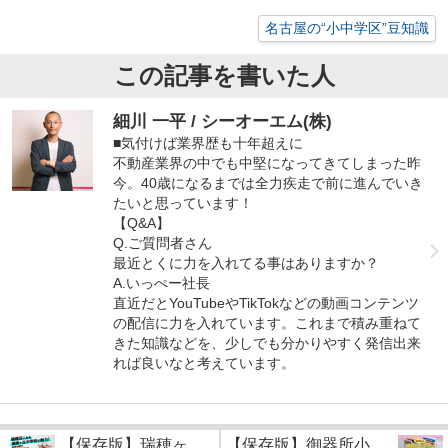
名古屋の“小中学区”豆知識
この記事を書いた人
細川 一平 / シーオーエム(株)
■気付けば業界歴も十年超えに
不動産業界の中でも中堅になってきてしまった昨
今。40歳になるまでは全力疾走で前に進んでいき
たいと思っています！
【Q&A】
Q.ご質問者さん
最近とくに力を入れてる事はありますか？
A.いっぺー社長
直近だとYouTubeやTikTokなどの動画コンテンツ
の配信に力を入れています。これまで積み重ねて
きた知識などを、少しでも分かりやすく発信出来
れば良いなと考えています。
【保存版】瑞穂ヶ
【保存版】御器所小...