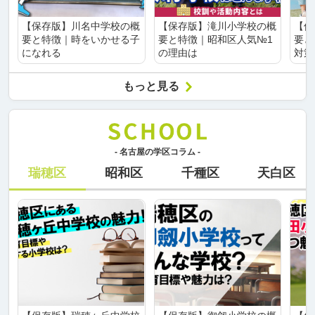
【保存版】川名中学校の概
【保存版】滝川小学校の概
【保
要と特徴｜時をいかせる子
要と特徴｜昭和区人気№1
要と
になれる
の理由は
対策
もっと見る
- 名古屋の学区コラム -
瑞穂区
昭和区
千種区
天白区