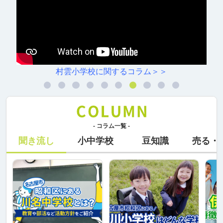
村雲小学校に関するコラム＞＞
- コラム一覧 -
聞き流し
小中学校
豆知識
売る・