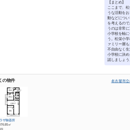
【まとめ】
ここまで、松
うな活動をお
動などについ
を考えるので
うのは非常に
小学校を軸に
う。松栄小学
ァミリー層も
不自由なく生
小学校に決め
認しましょう
くの物件
名古屋市立
プラザ御器所
/76.85㎡
円