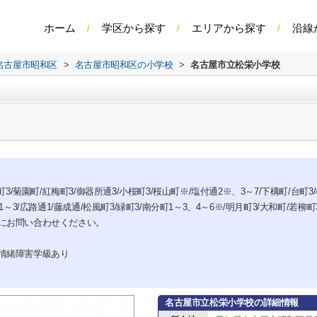
ホーム
学区から探す
エリアから探す
沿線
名古屋市昭和区
>
名古屋市昭和区の小学校
>
名古屋市立松栄小学校
3/菊園町/紅梅町3/御器所通3/小桜町3/桜山町※/塩付通2※、3～7/下構町/台町3/
～3/広路通1/藤成通/松風町3/緑町3/南分町1～3、4～6※/明月町3/大和町/若柳町
にお問い合わせください。
情緒障害学級あり
名古屋市立松栄小学校の詳細情報