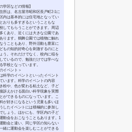
の学区などの情報】
住所は、名古屋市昭和区長戸町2-1に
区内は基本的には住宅地となってい
とおりも多すぎるということもな
校してもらうことができます。周辺
多くあり、近くには大きな公園であ
あります。鶴舞公園では植物に触れ
なうこともあり、野外活動も豊富に
どもの知的好奇心を刺激するのにと
ょう。それだけでなく、校内に稲を
しているので、勉強だけでは学べな
る学校となっています。
のイベント＞
は科学のイベントといったイベント
ています。科学のイベントの内容
き粉や、色が変わる粘土など、子ど
接訴えかける面白い科学現象を実際
とができるものになっています。こ
科が好きになるという児童も多いほ
うしたイベントには積極的に参加し
でしょう。ほかにも、学区内の子ど
運動会をおこなうこともあります。1
運動会と違い、同じ学区の知らない
一緒に運動会を楽しむことができる