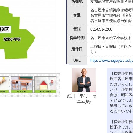
所在地
愛知県名古屋市昭和区長
名古屋市営鶴舞線 御器所
交通
名古屋市営鶴舞線 川名駅
名古屋市営桜通線 桜山駅
電話
052-851-6266
営業時間
名古屋市立松栄小学校ま
土曜日・日曜日（春休み
定休日
り）
URL
https://www.nagoya-c.ed.jp
【松栄小学校
現在名古屋市
たはいらっし
たり、小学校
合は、昭和区
細川 一平/ シーオー
ているでしょ
エム(株)
解説していき
ると幸いです
【松栄小学校
松栄小では、
ンケートを集