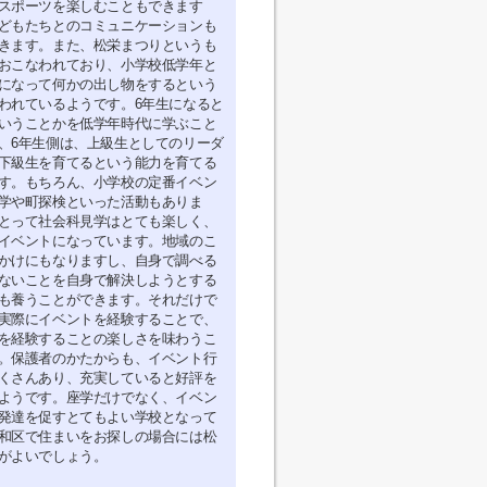
スポーツを楽しむこともできます
どもたちとのコミュニケーションも
きます。また、松栄まつりというも
おこなわれており、小学校低学年と
になって何かの出し物をするという
われているようです。6年生になると
いうことかを低学年時代に学ぶこと
、6年生側は、上級生としてのリーダ
下級生を育てるという能力を育てる
す。もちろん、小学校の定番イベン
学や町探検といった活動もありま
とって社会科見学はとても楽しく、
イベントになっています。地域のこ
かけにもなりますし、自身で調べる
ないことを自身で解決しようとする
も養うことができます。それだけで
実際にイベントを経験することで、
を経験することの楽しさを味わうこ
。保護者のかたからも、イベント行
くさんあり、充実していると好評を
ようです。座学だけでなく、イベン
発達を促すとてもよい学校となって
和区で住まいをお探しの場合には松
がよいでしょう。