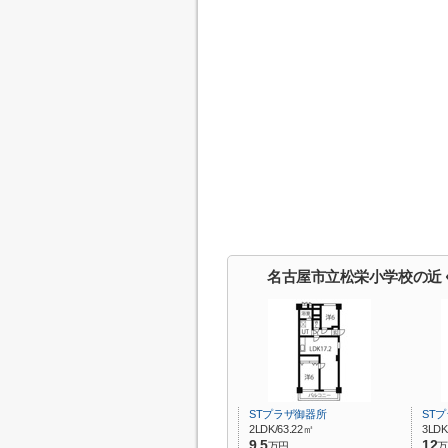
名古屋市立松栄小学校の近
STプラザ御器所
ST
2LDK/63.22㎡
3LDK
9.5
12
万円
万