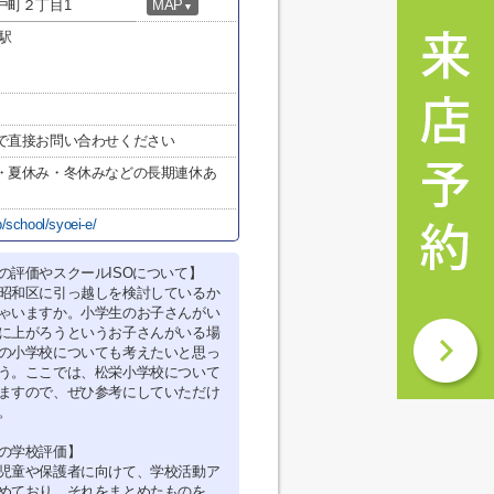
戸町２丁目1
MAP
▼
駅
で直接お問い合わせください
・夏休み・冬休みなどの長期連休あ
/school/syoei-e/
の評価やスクールISOについて】
昭和区に引っ越しを検討しているか
ゃいますか。小学生のお子さんがい
に上がろうというお子さんがいる場
の小学校についても考えたいと思っ
う。ここでは、松栄小学校について
ますので、ぜひ参考にしていただけ
。
の学校評価】
児童や保護者に向けて、学校活動ア
めており、それをまとめたものを