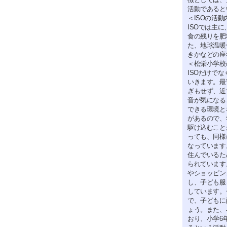
活動であると
＜ISOの活動
ISOでは主
食の残りを肥
た、地球温暖
きかなどの座
＜松栄小学校
ISOだけで
いきます。最
ぎもせず、近
音が気になる
できる環境と
があるので、
駆け込むこと
っても、同様
なっています
住んでいるた
られています
やショッピン
し、子ども服
しています。
で、子どもに
ょう。また、
おり、小学6