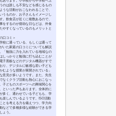
もあります。小学校から中学校へ上
うのは誰しも不安などを感じるもの
ような活動がおこなわれることで、
いうものか、お子さんもイメージし
す。飲食店が近くに複数あるので、
事をするのが億劫な日などは、外食
たやすくなっているのもメリットと
の口コミ＞
学校に通っている、もしくは通って
がいた家庭の口コミについても解説
。「勉強に力を入れている地域なの
はしっかりと勉強に打ち込むことが
電子黒板などのデジタル機器がすで
おり、デジタルに敏感な若い子ども
かむような授業が展開されている」
な意見が多いようです。また、先生
でなくクラブ活動も熱心におこなっ
、子どものスポーツへの興味関心を
、といった声もあります。全体的に
が多く、通わせている子どもも、学
も楽しんでいるようです。ISO活動
ことを考える力を備えつつ、学力向
動などで多種多様な経験ができる学
しょう。