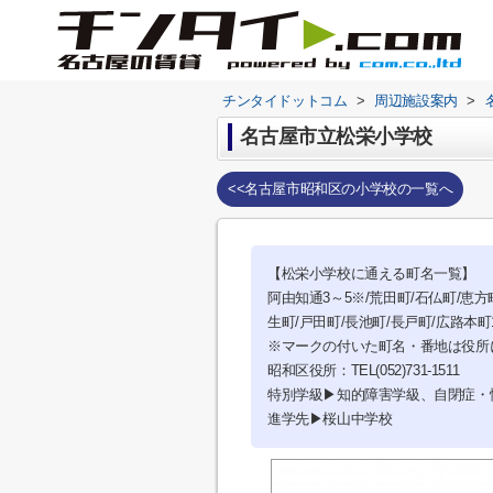
チンタイドットコム
>
周辺施設案内
>
名古屋市立松栄小学校
<<名古屋市昭和区の小学校の一覧へ
【松栄小学校に通える町名一覧】
阿由知通3～5※/荒田町/石仏町/恵方町
生町/戸田町/長池町/長戸町/広路本町1
※マークの付いた町名・番地は役所
昭和区役所：TEL(052)731-1511
特別学級▶知的障害学級、自閉症・
進学先▶桜山中学校