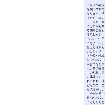
【松栄小学校
松栄小学校の
なります。学
るため、車の
く、安全に登
には公園も数
る鶴舞公園も
る活動をおこ
あるので、子
てもよいでし
植える活動も
いことも学べ
＜学校や地域
松栄小学校で
がおこなわれ
は、象の歯磨
もの視覚に直
に体験するこ
れに触れて理
どなので、こ
たほうがよい
も会が合同で
校の小学校の
子どもたちと