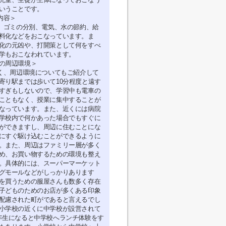
いうことです。
内容＞
に、ゴミの分別、電気、水の節約、給
料化などをおこなっています。ま
化の元凶や、打開策として何をすべ
学もおこなわれています。
の周辺環境＞
なく、周辺環境についてもご紹介して
寄り駅までは歩いて10分程度と遠す
すぎもしないので、学習中も電車の
こともなく、授業に集中することが
なっています。また、近くには病院
学校内で何かあった場合でもすぐに
ができますし、周辺に住むことにな
にすぐ駆け込むことができるように
。また、周辺はファミリー層が多く
め、お買い物するための環境も整え
。具体的には、スーパーマーケット
グモールなどがしっかりあります
を買うための服屋さんも数多く存在
子どものためのお店が多くある印象
配慮された町がであると言えるでし
小学校の近くに中学校が設営されて
年生になると中学校へランチ体験をす