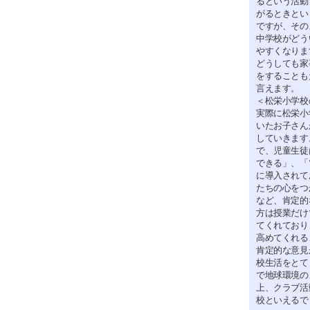
るという活動
がるときとい
ですが、その
中学校がどう
やすくなりま
どうしても家
をすることも
言えます。
＜松栄小学校
実際に松栄小
いたお子さん
していきます
で、児童生徒
できる」、「
に導入されて
たちの心をつ
など、肯定的
方は授業だけ
てくれており
高めてくれる
肯定的な意見
校生活をとて
で地球環境の
上、クラブ活
校といえるで