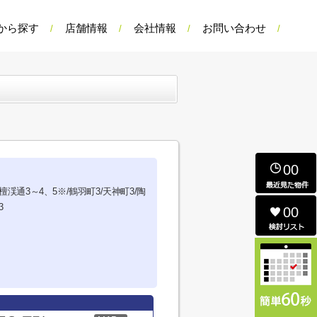
から探す
店舗情報
会社情報
お問い合わせ
00
檀渓通3～4、5※/鶴羽町3/天神町3/陶
3
00