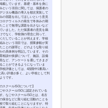
に掲載しています。基礎・基本を身に
みという項目に関しては、保護者の
デジタル機器の導入を順次実装して
みの宿題を出してほしいという意見
コロナウィルスの発生で冬休みの期
たことで無理な課題を出さないなど
ていました。ただ保護者の意見を鵜
けでなく、学校側の理念に則って、
くだしていることが伺えます。学校
組みという項目では、授業参観が実
たことの謝罪と、どのような取り組
かの具体例を明記しています。その
育相談や挨拶について、施設、設備
見など、アンケートを通してさまざ
ることができるようになっていま
学校評価としては、4段階中1番高い
に高い評価が多く、よい学校として判
ようです。
のスクールISOについて】
ごやスクールISOに認定されている
す。なごやスクールISOとは、名古
の保全などに取り組む活動のことを
校で取り組むことになりますが、特
児童、生徒が主体になっておこなう