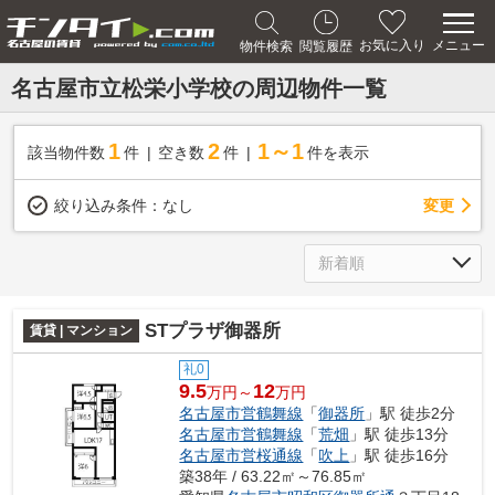
メニュー
お気に入り
物件検索
閲覧履歴
名古屋市立松栄小学校の周辺物件一覧
1
2
1～1
該当物件数
件
空き数
件
件を表示
変更
絞り込み条件：
なし
STプラザ御器所
賃貸 | マンション
礼0
9.5
12
万円～
万円
名古屋市営鶴舞線
「
御器所
」駅 徒歩2分
名古屋市営鶴舞線
「
荒畑
」駅 徒歩13分
名古屋市営桜通線
「
吹上
」駅 徒歩16分
築38年 / 63.22㎡～76.85㎡