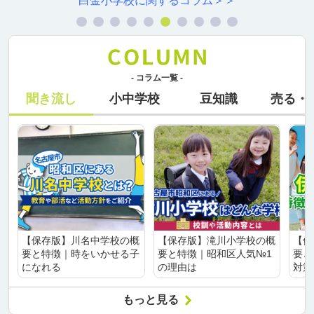
白金小学校に関するコラム＞＞
- コラム一覧 -
聞き流し
小中学校
豆知識
売る・
【保存版】川名中学校の概
【保存版】滝川小学校の概
【保
要と特徴｜時をいかせる子
要と特徴｜昭和区人気№1
要と
になれる
の理由は
対策
もっと見る