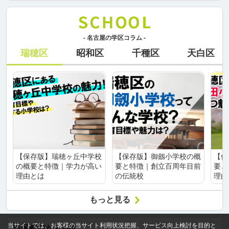
- 名古屋の学区コラム -
瑞穂区
昭和区
千種区
天白区
【保存版】瑞穂ヶ丘中学校
【保存版】御劔小学校の概
【保
の概要と特徴｜学力が高い
要と特徴｜創立百周年目前
要と
理由とは
の伝統校
理由
もっと見る
当サイトでは、お客様の当サイト利用状況把握、サービス向上検討を目的と
市区町村から探す