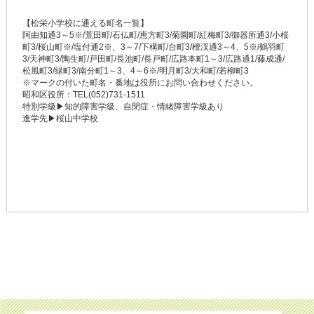
【松栄小学校に通える町名一覧】
阿由知通3～5※/荒田町/石仏町/恵方町3/菊園町/紅梅町3/御器所通3/小桜
町3/桜山町※/塩付通2※、3～7/下構町/台町3/檀渓通3～4、5※/鶴羽町
3/天神町3/陶生町/戸田町/長池町/長戸町/広路本町1～3/広路通1/藤成通/
松風町3/緑町3/南分町1～3、4～6※/明月町3/大和町/若柳町3
※マークの付いた町名・番地は役所にお問い合わせください。
昭和区役所：TEL(052)731-1511
特別学級▶知的障害学級、自閉症・情緒障害学級あり
進学先▶桜山中学校