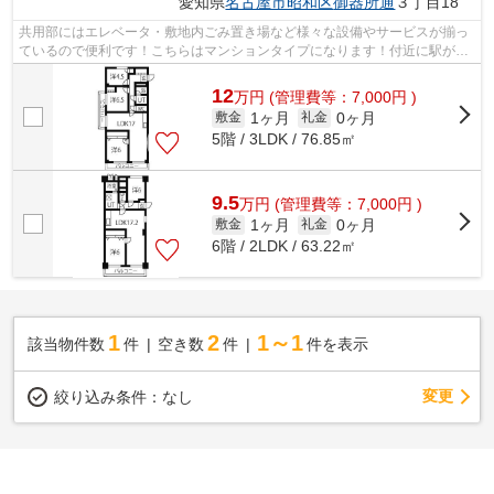
愛知県
名古屋市昭和区
御器所通
３丁目18
共用部にはエレベータ・敷地内ごみ置き場など様々な設備やサービスが揃っ
ているので便利です！こちらはマンションタイプになります！付近に駅が2
つあるので、用途や行き先によって経路...
12
万
円
(管理費等：7,000円 )
1ヶ月
0ヶ月
敷金
礼金
5階 / 3LDK / 76.85㎡
9.5
万
円
(管理費等：7,000円 )
1ヶ月
0ヶ月
敷金
礼金
6階 / 2LDK / 63.22㎡
1
2
1～1
該当物件数
件
空き数
件
件を表示
変更
絞り込み条件：
なし