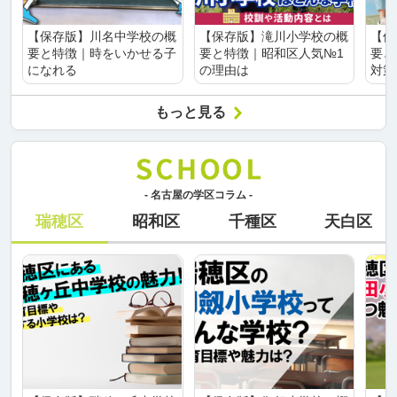
【保存版】川名中学校の概
【保存版】滝川小学校の概
【保
要と特徴｜時をいかせる子
要と特徴｜昭和区人気№1
要と
になれる
の理由は
対策
もっと見る
- 名古屋の学区コラム -
瑞穂区
昭和区
千種区
天白区