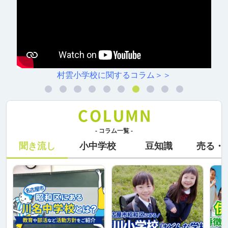
村雲小学校に関するコラム＞＞
- コラム一覧 -
聞き流し
小中学校
豆知識
売る・