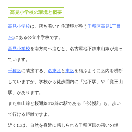
高見小学校の環境と概要
高見小学校
千種区高見1丁目
は、落ち着いた住環境が整う
7-1
にある公立小学校です。
高見小学校
を南方向へ進むと、名古屋地下鉄東山線が走っ
ています。
千種区
名東区
東区
に隣接する、
と
を結ぶように区内を横断
していますが、学校から徒歩圏内に「池下駅」や「覚王山
駅」があります。
また東山線と桜通線の2線の駅である「今池駅」も、歩い
て行ける距離ですよ。
近くには、自然を身近に感じられる千種区民の憩いの場