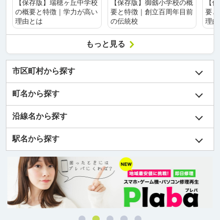
【保存版】瑞穂ヶ丘中学校
【保存版】御劔小学校の概
【保
の概要と特徴｜学力が高い
要と特徴｜創立百周年目前
要と
理由とは
の伝統校
理由
もっと見る
市区町村から探す
町名から探す
沿線名から探す
駅名から探す