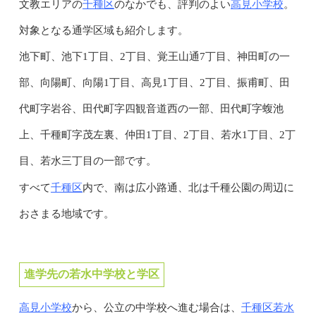
千種区
高見小学校
文教エリアの
のなかでも、評判のよい
。
対象となる通学区域も紹介します。
池下町、池下1丁目、2丁目、覚王山通7丁目、神田町の一
部、向陽町、向陽1丁目、高見1丁目、2丁目、振甫町、田
代町字岩谷、田代町字四観音道西の一部、田代町字蝮池
上、千種町字茂左裏、仲田1丁目、2丁目、若水1丁目、2丁
目、若水三丁目の一部です。
千種区
すべて
内で、南は広小路通、北は千種公園の周辺に
おさまる地域です。
進学先の若水中学校と学区
高見小学校
千種区若水
から、公立の中学校へ進む場合は、