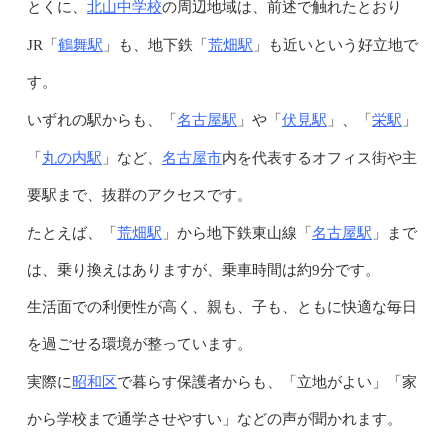
北山中学校
とくに、
の周辺地域は、前述で触れたとおり
鶴舞駅
荒畑駅
JR「
」も、地下鉄「
」も近いという好立地で
す。
名古屋駅
伏見駅
栄駅
いずれの駅からも、「
」や「
」、「
」
丸の内駅
名古屋市
「
」など、
内を代表するオフィス街や主
要駅まで、抜群のアクセスです。
荒畑駅
名古屋駅
たとえば、「
」から地下鉄東山線「
」まで
は、乗り換えはありますが、乗車時間は約9分です。
生活面での利便性が高く、親も、子も、ともに快適な毎日
を過ごせる環境が整っています。
昭和区
実際に
で暮らす保護者からも、「立地がよい」「家
から学校まで通学させやすい」などの声が聞かれます。