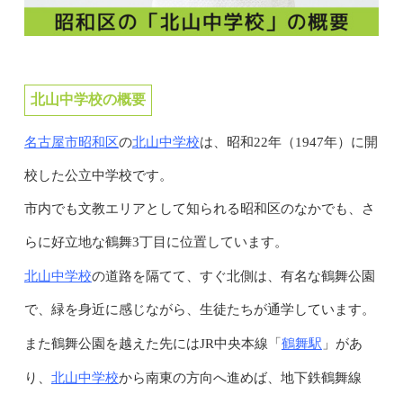
北山中学校の概要
名古屋市昭和区
北山中学校
の
は、昭和22年（1947年）に開
校した公立中学校です。
市内でも文教エリアとして知られる昭和区のなかでも、さ
らに好立地な鶴舞3丁目に位置しています。
北山中学校
の道路を隔てて、すぐ北側は、有名な鶴舞公園
で、緑を身近に感じながら、生徒たちが通学しています。
鶴舞駅
また鶴舞公園を越えた先にはJR中央本線「
」があ
北山中学校
り、
から南東の方向へ進めば、地下鉄鶴舞線