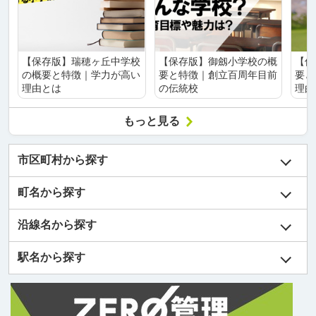
【保存版】瑞穂ヶ丘中学校
【保存版】御劔小学校の概
【保
の概要と特徴｜学力が高い
要と特徴｜創立百周年目前
要と
理由とは
の伝統校
理由
もっと見る
市区町村から探す
町名から探す
沿線名から探す
駅名から探す