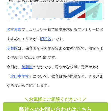
名古屋市
で、よりよい子育て環境を求めるファミリーにお
昭和区
すすめのエリアが「
」です。
昭和区
は、保育園から大学が集まる文教地区で、治安もよ
く住み心地のよい住宅街です。
昭和区
今回は、
のなかでも、穏やかな校風に定評がある
北山中学校
「
」について、教育目標や概要など、さまざま
な角度からご紹介します。
＼お気軽にご相談ください！／
弊社へのお問い合わせはこちら