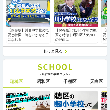
【保存版】川名中学校の概
【保存版】滝川小学校の概
【保
要と特徴｜時をいかせる子
要と特徴｜昭和区人気№1
要と
になれる
の理由は
対策
もっと見る
- 名古屋の学区コラム -
瑞穂区
昭和区
千種区
天白区