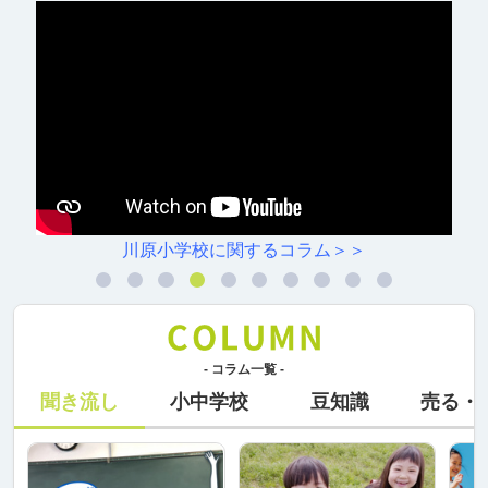
川原小学校に関するコラム＞＞
- コラム一覧 -
聞き流し
小中学校
豆知識
売る・