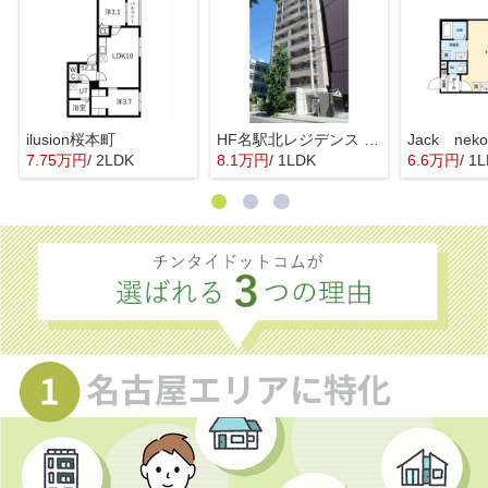
ilusion桜本町
HF名駅北レジデンス WEST
7.75万円
/ 2LDK
8.1万円
/ 1LDK
6.6万円
/ 1