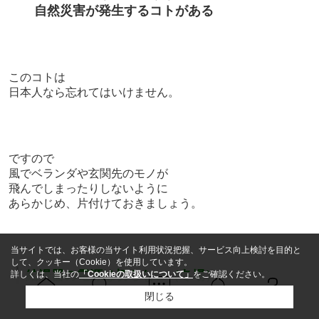
自然災害が発生するコトがある
このコトは
日本人なら忘れてはいけません。
ですので
風でベランダや玄関先のモノが
飛んでしまったりしないように
あらかじめ、片付けておきましょう。
当サイトでは、お客様の当サイト利用状況把握、サービス向上検討を目的と
して、クッキー（Cookie）を使用しています。
｜
給湯器の電源は切らない（冬場）
詳しくは、当社の
「Cookieの取扱いについて」
をご確認ください。
閉じる
Ｑ＆Ａ
ホーム
問い合せ
物件検索
お知らせ