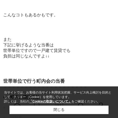
こんなコトもあるかもです。
また
下記に挙げるような当番は
世帯単位ですので一戸建て賃貸でも
負担は同じなんですよ↓↓
世帯単位で行う町内会の当番
－－－－－－－－－－－－－－－－－－－－
当サイトでは、お客様の当サイト利用状況把握、サービス向上検討を目的と
●
町内の清掃活動
して、クッキー（Cookie）を使用しています。
詳しくは、当社の
「Cookieの取扱いについて」
をご確認ください。
●
防犯パトロール
閉じる
Ｑ＆Ａ
ホーム
問い合せ
物件検索
お知らせ
●
回覧板