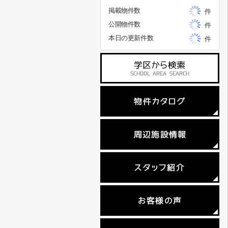
掲載物件数
件
公開物件数
件
本日の更新件数
件