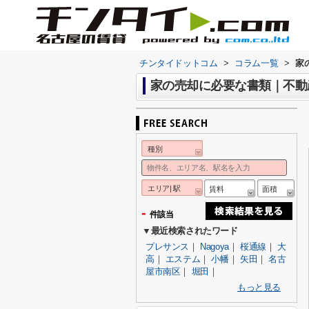
チンタイドットコム
>
コラム一覧
>
家
家の売却に必要な書類｜不動
種別
エリア| 駅
賃料
面積
-
件該当
▼最近検索されたワード
プレサンス
｜
Nagoya
｜
桜通線
｜
大
高
｜
エステム
｜
小幡
｜
矢田
｜
名古
屋市南区
｜
堀田
｜
もっと見る