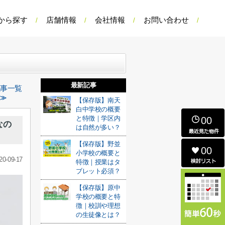
から探す
店舗情報
会社情報
お問い合わせ
最新記事
記事一覧
 ≫
【保存版】南天
白中学校の概要
と特徴｜学区内
00
なの
は自然が多い？
【保存版】野並
00
小学校の概要と
20-09-17
特徴｜授業はタ
ブレット必須？
【保存版】原中
学校の概要と特
徴｜校訓や理想
の生徒像とは？