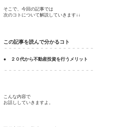
そこで、今回の記事では
次のコトについて解説していきます↓↓
この記事を読んで分かるコト
－－－－－－－－－－－－－－－－－－－－
●
２０代から不動産投資を行うメリット
－－－－－－－－－－－－－－－－－－－－
こんな内容で
お話ししていきますよ。