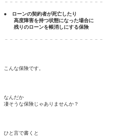
－－－－－－－－－－－－－－－－－－－－
●
ローンの契約者が死亡したり
高度障害を持つ状態になった場合に
残りのローンを帳消しにする保険
－－－－－－－－－－－－－－－－－－－－
こんな保険です。
なんだか
凄そうな保険じゃありませんか？
ひと言で書くと