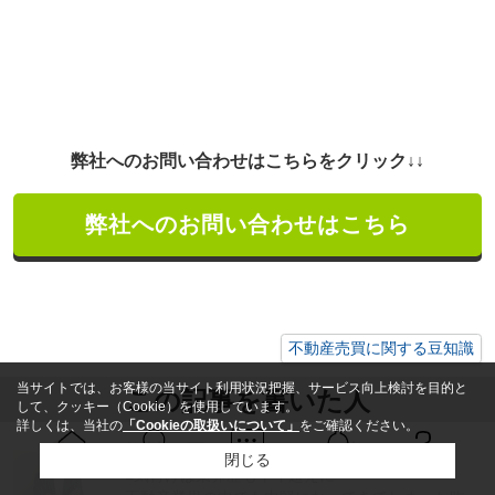
弊社へのお問い合わせは
こちらをクリック↓↓
弊社へのお問い合わせはこちら
不動産売買に関する豆知識
当サイトでは、お客様の当サイト利用状況把握、サービス向上検討を目的と
この記事を書いた人
して、クッキー（Cookie）を使用しています。
詳しくは、当社の
「Cookieの取扱いについて」
をご確認ください。
細川 一平 / シーオーエム(株)
閉じる
Ｑ＆Ａ
ホーム
問い合せ
物件検索
お知らせ
■気付けば業界歴も十年超えに