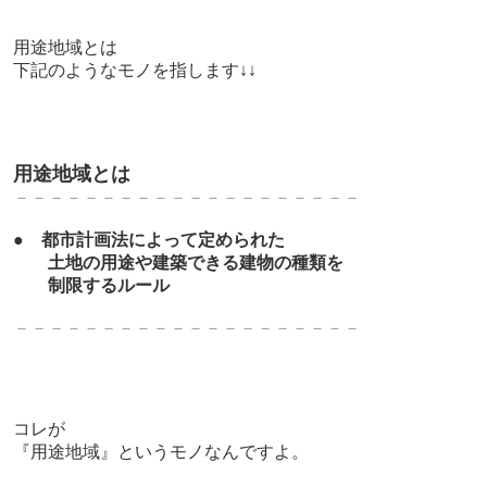
用途地域とは
下記のようなモノを指します↓↓
用途地域とは
－－－－－－－－－－－－－－－－－－－－
●
都市計画法によって定められた
土地の用途や建築できる建物の種類を
制限するルール
－－－－－－－－－－－－－－－－－－－－
コレが
『用途地域』というモノなんですよ。