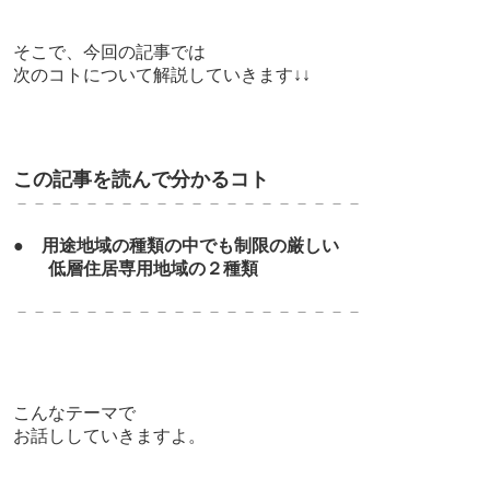
そこで、今回の記事では
次のコトについて解説していきます↓↓
この記事を読んで分かるコト
－－－－－－－－－－－－－－－－－－－－
●
用途地域の種類の中でも制限の厳しい
低層住居専用地域の２種類
－－－－－－－－－－－－－－－－－－－－
こんなテーマで
お話ししていきますよ。