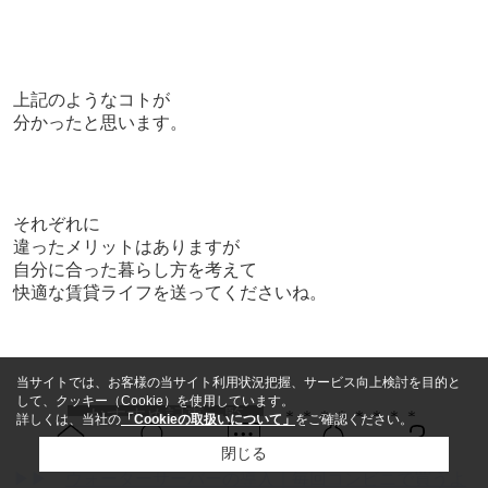
上記のようなコトが
分かったと思います。
それぞれに
違ったメリットはありますが
自分に合った暮らし方を考えて
快適な賃貸ライフを送ってくださいね。
当サイトでは、お客様の当サイト利用状況把握、サービス向上検討を目的と
して、クッキー（Cookie）を使用しています。
おすすめ記事一覧
＊＊＊＊＊＊＊＊
詳しくは、当社の
「Cookieの取扱いについて」
をご確認ください。
閉じる
Ｑ＆Ａ
ホーム
問い合せ
物件検索
お知らせ
▶▶
ウォーターサーバーの導入｜毎回コンビニで買うよ