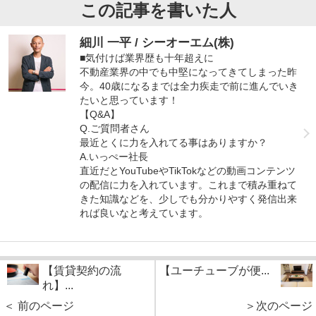
この記事を書いた人
細川 一平 / シーオーエム(株)
■気付けば業界歴も十年超えに
不動産業界の中でも中堅になってきてしまった昨
今。40歳になるまでは全力疾走で前に進んでいき
たいと思っています！
【Q&A】
Q.ご質問者さん
最近とくに力を入れてる事はありますか？
A.いっぺー社長
直近だとYouTubeやTikTokなどの動画コンテンツ
の配信に力を入れています。これまで積み重ねて
きた知識などを、少しでも分かりやすく発信出来
れば良いなと考えています。
【賃貸契約の流
【ユーチューブが便...
れ】...
＜ 前のページ
＞次のページ