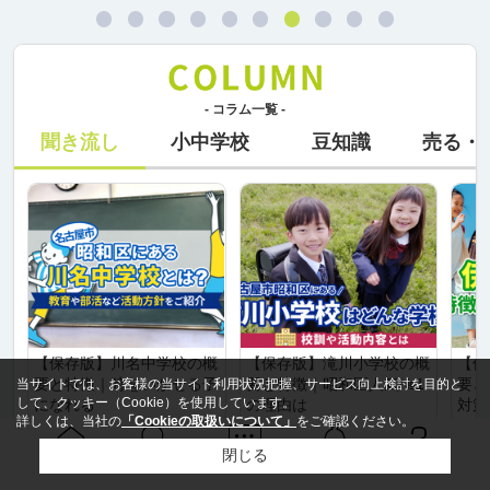
- コラム一覧 -
聞き流し
小中学校
豆知識
売る・
【保存版】川名中学校の概
【保存版】滝川小学校の概
【保
要と特徴｜時をいかせる子
要と特徴｜昭和区人気№1
要と
当サイトでは、お客様の当サイト利用状況把握、サービス向上検討を目的と
して、クッキー（Cookie）を使用しています。
になれる
の理由は
対策
詳しくは、当社の
「Cookieの取扱いについて」
をご確認ください。
閉じる
もっと見る
Ｑ＆Ａ
ホーム
問い合せ
物件検索
お知らせ