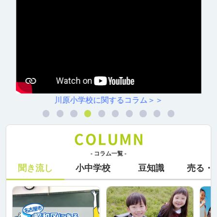
川原小学校に関するコラム＞＞
- コラム一覧 -
聞き流し
小中学校
豆知識
売る・