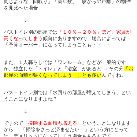
同じような「間取り」「築年数」「駅からの距離」の物件
を見比べた場合
⇓
バストイレ別の部屋では
「１０％～２０％」ほど、家賃が
高くなってしまう
傾向にありますので、場合によっては
「予算オーバー」になってしまうことも・・・・
また、１人暮らしでは「
ワンルーム」などが一般的です
が、独立した「トイレ」と「浴室」があると ⇒ その分
「お
部屋の面積が狭くなってしまう」ことも多い
んですね。
バス・トイレ別では「水回りの部屋が増えてしまう」とい
うことになりますよね？
⇓
ですので
「掃除する面積も増える」
ということになります
から ⇒ 「掃除をさっと済ませたい！」という方にとって
は、デメリットになってしまう場合もあるんです