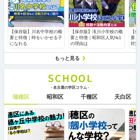
【保存版】川名中学校の概
【保存版】滝川小学校の概
【保
要と特徴｜時をいかせる子
要と特徴｜昭和区人気№1
要と
になれる
の理由は
対策
もっと見る
- 名古屋の学区コラム -
瑞穂区
昭和区
千種区
天白区