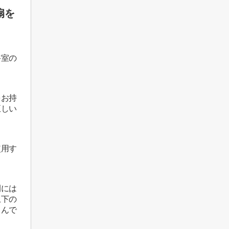
扇を
浴室の
をお持
正しい
使用す
間には
上下の
るんで