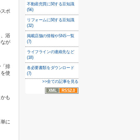
不動産売買に関する豆知識
(56)
のスポ
。
リフォームに関する豆知識
(32)
り、浴
掲載店舗の情報やSNS一覧
(7)
つなが
ライフラインの連絡先など
(18)
や「排
各必要書類をダウンロード
」を使
(7)
>>全ての記事を見る
XML
RSS2.0
うかも
簡単に