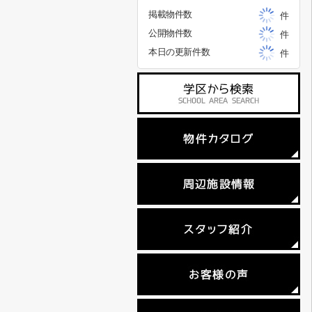
掲載物件数
件
公開物件数
件
本日の更新件数
件