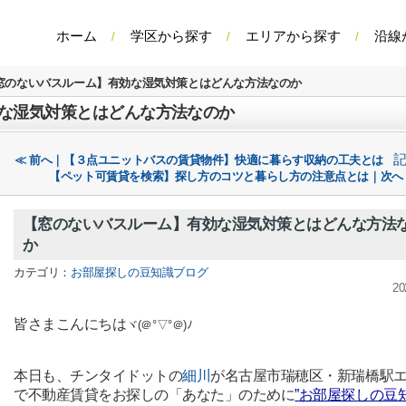
ホーム
学区から探す
エリアから探す
沿線
窓のないバスルーム】有効な湿気対策とはどんな方法なのか
な湿気対策とはどんな方法なのか
≪ 前へ｜【３点ユニットバスの賃貸物件】快適に暮らす収納の工夫とは
【ペット可賃貸を検索】探し方のコツと暮らし方の注意点とは｜次へ
【窓のないバスルーム】有効な湿気対策とはどんな方法
か
カテゴリ：
お部屋探しの豆知識ブログ
20
皆さまこんにちは
ヾ(＠°▽°＠)ﾉ
本日も、チンタイドットの
細川
が名古屋市瑞穂区・新瑞橋駅
で不動産賃貸をお探しの「あなた」のために
”お部屋探しの豆