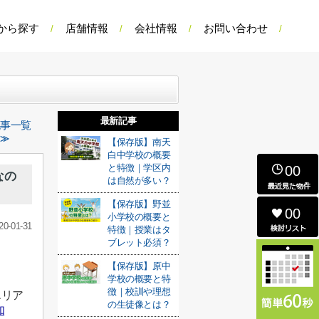
から探す
店舗情報
会社情報
お問い合わせ
最新記事
記事一覧
 ≫
【保存版】南天
白中学校の概要
と特徴｜学区内
00
なの
は自然が多い？
【保存版】野並
00
小学校の概要と
20-01-31
特徴｜授業はタ
ブレット必須？
【保存版】原中
学校の概要と特
徴｜校訓や理想
エリア
の生徒像とは？
知