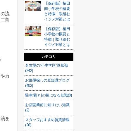
【保存版】植田
南小学校の概要
ーの流
と特徴｜取組む
イジメ対策とは
石二鳥
【保存版】植田
小学校の概要と
特徴｜取り組む
イジメ対策とは
カテゴリ
る
名古屋の“小中学区”豆知識
(242)
垢やカ
お部屋探しの豆知識ブログ
。
(402)
駐車場[Ｐ]の気になる知識(8)
お店開業前に知りたい知識
(2)
水滴を
スタッフおすすめ賃貸情報
(26)