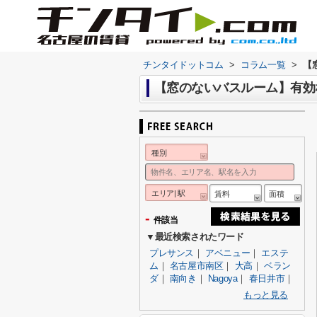
チンタイドットコム
>
コラム一覧
>
【
【窓のないバスルーム】有効
種別
エリア| 駅
賃料
面積
-
件該当
▼最近検索されたワード
プレサンス
｜
アベニュー
｜
エステ
ム
｜
名古屋市南区
｜
大高
｜
ベラン
ダ
｜
南向き
｜
Nagoya
｜
春日井市
｜
もっと見る