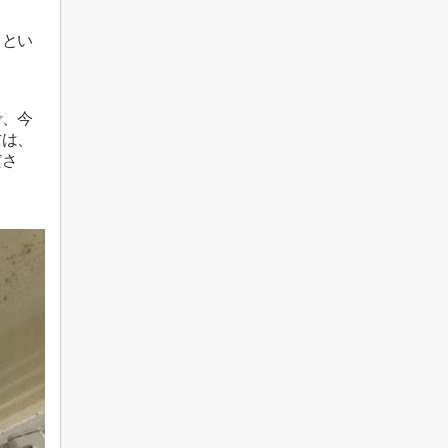
」とい
で、今
方は、
ださ