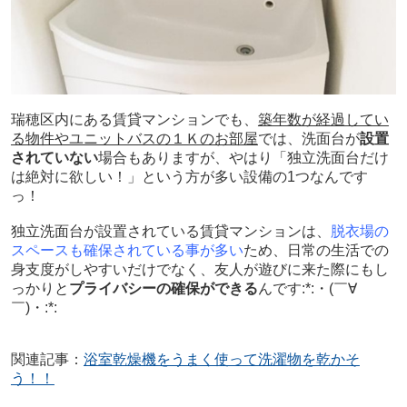
瑞穂区内にある賃貸マンションでも、
築年数が経過してい
る物件やユニットバスの１Ｋのお部屋
では、洗面台が
設置
されていない
場合もありますが、やはり「独立洗面台だけ
は絶対に欲しい！」と
いう方が多い設備の1つなんです
っ！
独立洗面台が設置されている賃貸マンションは、
脱衣場の
スペースも確保されている事が多い
ため、日常の生活での
身支度がしやすいだけでなく、友人が遊びに来た際にもし
っかりと
プライバシーの確保ができる
んです
:*:・(￣∀
￣)・:*:
関連記事：
浴室乾燥機をうまく使って洗濯物を乾かそ
う！！