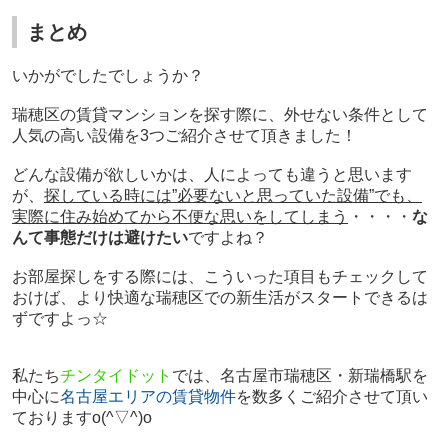
まとめ
いかがでしたでしょうか？
瑞穂区の賃貸マンションを探す際に、外せない条件として
人気の高い設備を3つご紹介させて頂きました！
どんな設備が欲しいかは、人によっても違うと思います
が、
探している時には”必要ないと思っていた設備”でも、
実際に住み始めてから不便な思いをしてしまう
・・・・
な
んて事態だけは避けたい
ですよね？
お部屋探しをする際には、こういった項目もチェックして
おけば、より快適な瑞穂区での新生活がスタートできるは
ずですよっ☆
私たち
チンタイドット
では、名古屋市瑞穂区・新瑞橋駅を
中心に
名古屋エリアの賃貸物件
を数多くご紹介させて頂い
ております
o(^▽^)o