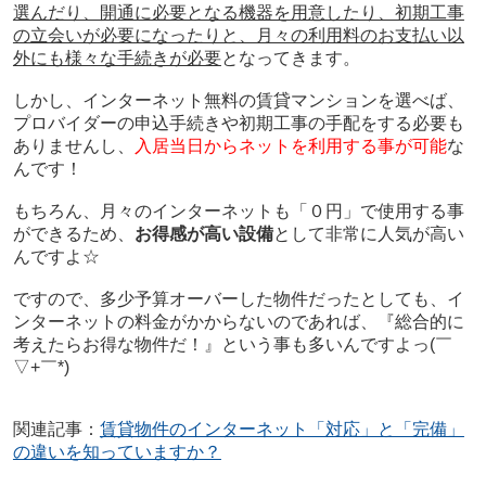
選んだり、開通に必要となる機器を用意したり、初期工事
の立会いが必要になったりと、月々の利用料のお支払い以
外にも様々な手続きが必要
となってきます。
しかし、インターネット無料の賃貸マンションを選べば、
プロバイダーの申込手続きや初期工事の手配をする必要も
ありませんし、
入居当日からネットを利用する事が可能
な
んです！
もちろん、月々のインターネットも「０円」で使用する事
ができるため、
お得感が高い設備
として非常に人気が高い
んですよ☆
ですので、多少予算オーバーした物件だったとしても、イ
ンターネットの料金がかからないのであれば、『総合的に
考えたらお得な物件だ！』という事も多いんですよっ
(￣
▽+￣*)
関連記事：
賃貸物件のインターネット「対応」と「完備」
の違いを知っていますか？