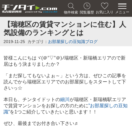
メニュー
お気に入り
物件検索
閲覧履歴
【瑞穂区の賃貸マンションに住む】人
気設備のランキングとは
2019-11-25
カテゴリ：
お部屋探しの豆知識ブログ
皆様こんにちは
ヾ(＠°▽°＠)ﾉ
瑞穂区・新瑞橋エリアので新
居はもう決まりましたか？
「まだ探してもないよぉ～」という方は、ぜひこの記事を
読んでから瑞穂区エリアでのお部屋探しをスタートして下
さいっ☆
本日も、チンタイドットの
細川
が瑞穂区・新瑞橋駅エリア
で賃貸マンションをお探しの方のために
”お部屋探しの豆知
識”
を1つご紹介していきたいと思います！！
ぜひ、最後までお付き合い下さい♬