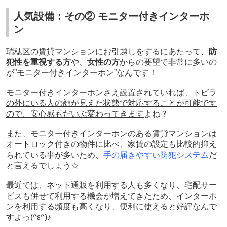
人気設備：その② モニター付きインターホ
ン
瑞穂区の賃貸マンションにお引越しをするにあたって、
防
犯性を重視する方
や、
女性の方
からの要望で非常に多いの
が”モニター付きインターホン”なんです！
モニター付きインターホンさえ
設置されていれば、トビラ
の外にいる人の顔が見えた状態で対応することが可能です
ので、安心感もだいぶ変わってきます
よね？
また、モニター付きインターホンのある賃貸マンションは
オートロック付きの物件に比べ、家賃の設定も比較的抑え
られている事が多いため、
手の届きやすい防犯システム
だ
と言えるでしょう☆
最近では、ネット通販を利用する人も多くなり、宅配サー
ビスも併せて利用する機会が増えてきたため、インターホ
ンを利用する頻度も高くなり、便利に使えると好評なんで
すよっ
(^ε^)♪