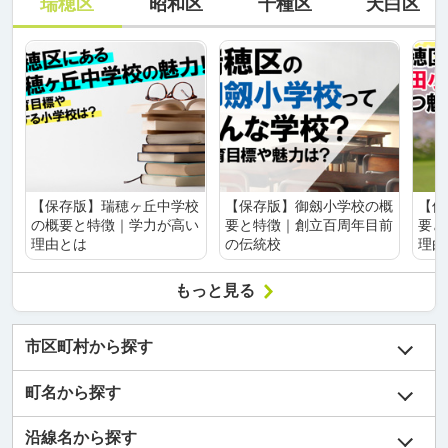
瑞穂区
昭和区
千種区
天白区
【保存版】瑞穂ヶ丘中学校
【保存版】御劔小学校の概
【保
の概要と特徴｜学力が高い
要と特徴｜創立百周年目前
要と
理由とは
の伝統校
理由
もっと見る
市区町村から探す
町名から探す
沿線名から探す