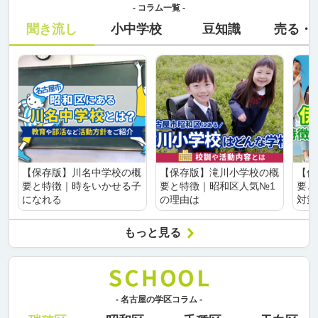
- コラム一覧 -
聞き流し
小中学校
豆知識
売る・
【保存版】川名中学校の概
【保存版】滝川小学校の概
【保
要と特徴｜時をいかせる子
要と特徴｜昭和区人気№1
要と
になれる
の理由は
対策
もっと見る
- 名古屋の学区コラム -