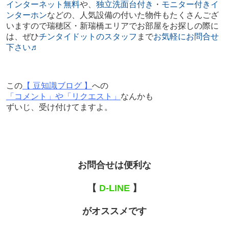
インターネット無料
や、
独立洗面台付き
・
モニター付きイ
ンターホン
などの、人気設備の付いた物件もたくさんござ
いますので瑞穂区・新瑞橋エリアでお部屋をお探しの際に
は、ぜひ
チンタイドットのスタッフ
まで
お気軽にお問合せ
下さい♬
この
【 豆知識ブログ 】
への
「コメント」や「リクエスト」
なんかも
ずいじ、受け付けてますよ。
お問合せは便利な
【
D-LINE
】
がオススメです