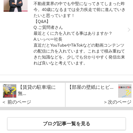
不動産業界の中でも中堅になってきてしまった昨
今。40歳になるまでは全力疾走で前に進んでいき
たいと思っています！
【Q&A】
Q.ご質問者さん
最近とくに力を入れてる事はありますか？
A.いっぺー社長
直近だとYouTubeやTikTokなどの動画コンテンツ
の配信に力を入れています。これまで積み重ねて
きた知識などを、少しでも分かりやすく発信出来
れば良いなと考えています。
【賃貸の駐車場に
【部屋の壁紙にヒビ...
無...
＜ 前のページ
＞次のページ
ブログ記事一覧を見る