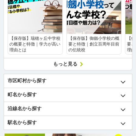
【保存版】瑞穂ヶ丘中学校
【保存版】御劔小学校の概
【保
の概要と特徴｜学力が高い
要と特徴｜創立百周年目前
要と
理由とは
の伝統校
理由
もっと見る
市区町村から探す
町名から探す
沿線名から探す
駅名から探す