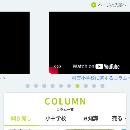
ページの先頭へ
村雲小学校に関するコラム＞＞
- コラム一覧 -
聞き流し
小中学校
豆知識
売る・