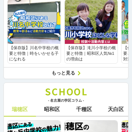
【保存版】川名中学校の概
【保存版】滝川小学校の概
【保
要と特徴｜時をいかせる子
要と特徴｜昭和区人気№1
要と
になれる
の理由は
対策
もっと見る
- 名古屋の学区コラム -
瑞穂区
昭和区
千種区
天白区