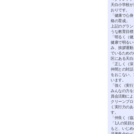
天白小学校が
おりです。
「健康で心身
格の育成」
上記のグラン
うな教育目標
「明るく（健
健康で明るい
み、挨拶運動
でいるための
区にある天白
「正しく（深
仲間との対話
をおこない、
います。
「強く（実行
みんなの力を
員会活動によ
クリーンプロ
く実行力のあ
す。
「仲良く（協
「1人の笑顔
もと、いじめ
児童集会やペ