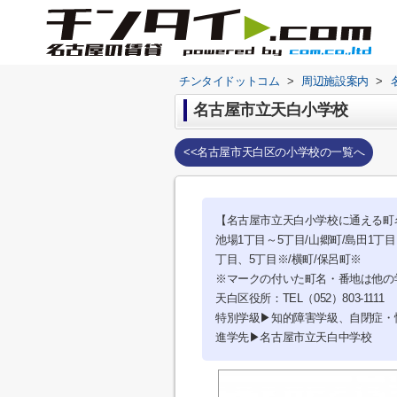
チンタイドットコム
>
周辺施設案内
>
名古屋市立天白小学校
<<名古屋市天白区の小学校の一覧へ
【名古屋市立天白小学校に通える町
池場1丁目～5丁目/山郷町/島田1丁
丁目、5丁目※/横町/保呂町※
※マークの付いた町名・番地は他の
天白区役所：TEL（052）803-1111
特別学級▶知的障害学級、自閉症・
進学先▶名古屋市立天白中学校