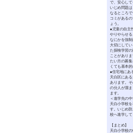
で、安心して
いじめ問題は
なるところで
コミがあるの
ょう。
●児童の自主
やりやらせる
なにかを強制
大切にしてい
た探検学習の
ことがありま
たい方の募集
くても基本的
●住宅地にあ
天白区にある
あります。そ
の分人が溜ま
ます。
＜進学先の中
天白小学校を
す。いじめ防
校へ進学して
【まとめ】
天白小学校の