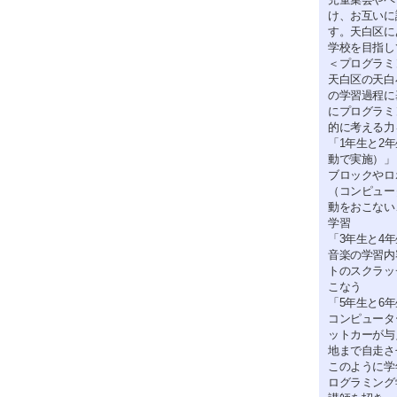
け、お互いに
す。天白区に
学校を目指し
＜プログラミ
天白区の天白
の学習過程に
にプログラミ
的に考える力
「1年生と2
動で実施）」
ブロックやロ
（コンピュー
動をおこない
学習
「3年生と4
音楽の学習内
トのスクラッ
こなう
「5年生と6
コンピュータ
ットカーが与
地まで自走さ
このように学
ログラミング