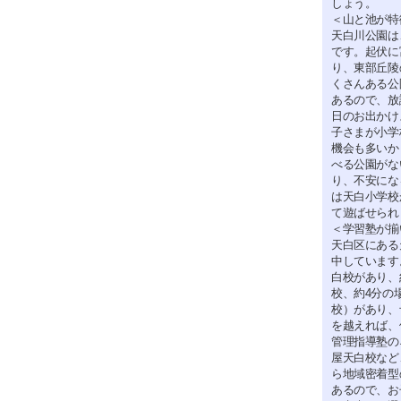
しょう。
＜山と池が特
天白川公園は
です。起伏に
り、東部丘陵
くさんある公
あるので、放
日のお出かけ
子さまが小学
機会も多いか
べる公園がな
り、不安にな
は天白小学校
て遊ばせられ
＜学習塾が揃
天白区にある
中しています
白校があり、
校、約4分の
校）があり、
を越えれば、
管理指導塾の
屋天白校など
ら地域密着型
あるので、お