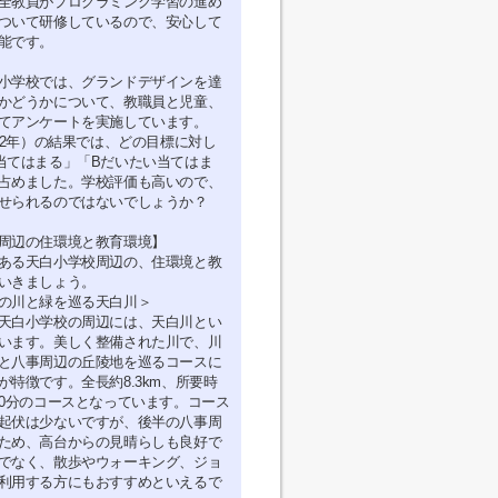
全教員がプログラミング学習の進め
ついて研修しているので、安心して
能です。
小学校では、グランドデザインを達
かどうかについて、教職員と児童、
てアンケートを実施しています。
令和2年）の結果では、どの目標に対し
当てはまる」「Bだいたい当てはま
占めました。学校評価も高いので、
せられるのではないでしょうか？
周辺の住環境と教育環境】
ある天白小学校周辺の、住環境と教
いきましょう。
の川と緑を巡る天白川＞
天白小学校の周辺には、天白川とい
います。美しく整備された川で、川
と八事周辺の丘陵地を巡るコースに
が特徴です。全長約8.3km、所要時
20分のコースとなっています。コース
起伏は少ないですが、後半の八事周
ため、高台からの見晴らしも良好で
でなく、散歩やウォーキング、ジョ
利用する方にもおすすめといえるで