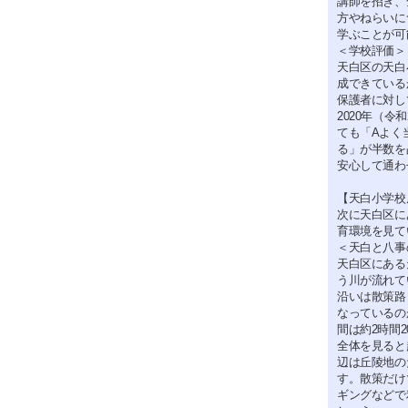
講師を招き、
方やねらいに
学ぶことが可
＜学校評価＞
天白区の天白
成できている
保護者に対し
2020年（
ても「Aよく
る」が半数を
安心して通わ
【天白小学校
次に天白区に
育環境を見て
＜天白と八事
天白区にある
う川が流れて
沿いは散策路
なっているの
間は約2時間
全体を見ると
辺は丘陵地の
す。散策だけ
ギングなどで