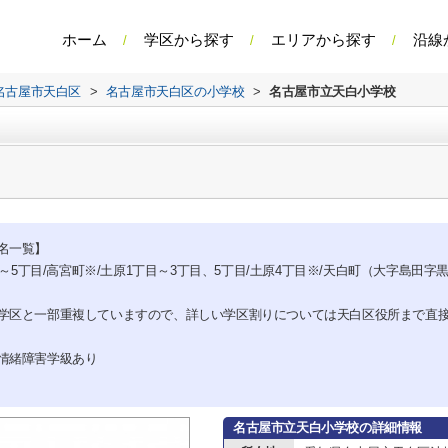
ホーム
学区から探す
エリアから探す
沿線
名古屋市天白区
>
名古屋市天白区の小学校
>
名古屋市立天白小学校
名一覧】
目～5丁目/高宮町※/土原1丁目～3丁目、5丁目/土原4丁目※/天白町（大字島田
学区と一部重複していますので、詳しい学区割りについては天白区役所まで直
情緒障害学級あり
名古屋市立天白小学校の詳細情報