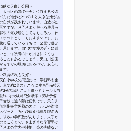
徴的な天白川公園＞
、天白区のほぼ中央に位置する公園
富んだ地形と3つの山と大きな池があ
の自然が残されています。自然がた
園ですが、お子さまが遊べる遊具も
課後の遊び場としてはもちろん、休
スポットとしてもおすすめです。お
校に通っているうちは、公園で遊ぶ
と思います。自宅や学校の近くに遊
いと、保護者の目が届きにくくな
ることもあるでしょう。天白川公園
からすぐの場所にあるので、安心し
ます。
い教育環境も良好＞
天白小学校の周辺には、学習塾も集
。車で約2分のところに佐鳴予備校天
約3分の場所には明倫ゼミナール天白
場所には受験研究会飛躍（受験予備
予備校に通う際は便利です。天白川
個別指導学習塾のスクールIEや徹底
ネヴォス、みやび個別指導学院名古
、複数の学習塾があります。大手か
のところまで、さまざまな学習塾が
子さまの学力や性格、塾の実績など