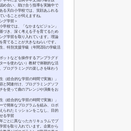
認め合い、助け合う指導を実施中で
ある天白小学校では、笑顔あふれる
ていることが伺えますね。
ング学習＞
小学校では、「なかまなビジョン」
基づき、深く考える子を育てるため
ング学習を取り入れています。理論
を育てることが大きなねらいです。
年生、特別支援学級（年間2回の学級活
ボットなどを操作するアンプラグド
ターを使わない）教材で体験的な活
、プログラミングの楽しさを味わう
年生（総合的な学習の時間で実施）」
容と関連付け、プログラミングソフ
チを使って曲のアレンジや演奏をお
年生（総合的な学習の時間で実施）」
ーで簡単なプログラムを組み、ロボ
えられたミッションをこなし、目的
せる学習
年ごとに異なったカリキュラムでプ
学習を取り入れています。企業から