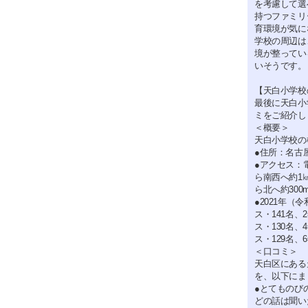
を考慮して選
持つファミリ
育環境が気に
学校の周辺は
境が整ってい
いそうです。
【天白小学校
最後に天白小
ミをご紹介し
＜概要＞
天白小学校の
●住所：名古屋
●アクセス：
ら南西へ約1
ら北へ約300
●2021年（
ス・141名、
ス・130名、
ス・129名、
＜口コミ＞
天白区にある
を、以下にま
●とてものび
どの話は聞い