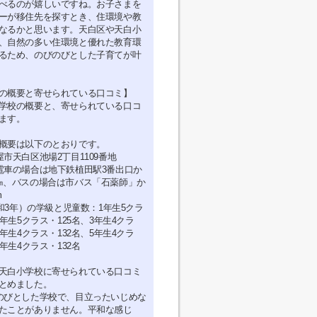
べるのが嬉しいですね。お子さまを
ーが移住先を探すとき、住環境や教
なるかと思います。天白区や天白小
、自然の多い住環境と優れた教育環
るため、のびのびとした子育てが叶
の概要と寄せられている口コミ】
学校の概要と、寄せられている口コ
ます。
概要は以下のとおりです。
市天白区池場2丁目1109番地
電車の場合は地下鉄植田駅3番出口か
㎞、バスの場合は市バス「石薬師」か
m
令和3年）の学級と児童数：1年生5クラ
2年生5クラス・125名、3年生4クラ
4年生4クラス・132名、5年生4クラ
6年生4クラス・132名
天白小学校に寄せられている口コミ
とめました。
のびとした学校で、目立ったいじめな
たことがありません。平和な感じ