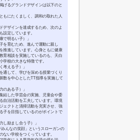
掲げるグランドデザインは以下のと
ともにたくましく、調和の取れた人
ドデザインを達成するため、次のよ
も設定しています。
康で明るい子）」
子を育むため、進んで運動に親し
を推進しています。心身ともに健康
教育相談を実施しているのも、天白
小学校の大きな特徴です。
く考える子）」
を通して、学びを深める授業づくり
算数を中心としたTT指導を実施して
力のある子）」
集結した学芸会の実施、児童会や委
る自治活動を工夫しています。環境
ジェクトと清掃活動を充実させ、強
る子を目指しているのがポイントで
力し励まし合う子）」
がみんなの笑顔」というスローガンの
のない学校をつくっています。
ア学年による異学年交流の場を設