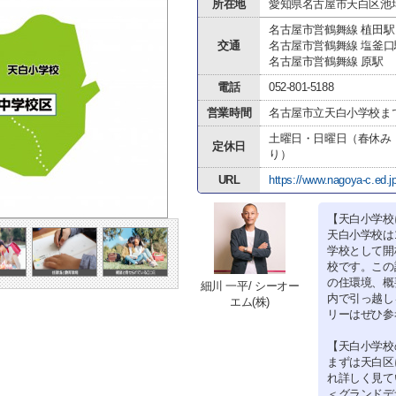
所在地
愛知県名古屋市天白区池場
名古屋市営鶴舞線 植田駅
交通
名古屋市営鶴舞線 塩釜口
名古屋市営鶴舞線 原駅
電話
052-801-5188
営業時間
名古屋市立天白小学校ま
土曜日・日曜日（春休み
定休日
り）
URL
https://www.nagoya-c.ed.j
【天白小学校
天白小学校は
学校として開
校です。この
の住環境、概
細川 一平/ シーオー
内で引っ越し
エム(株)
リーはぜひ参
【天白小学校
まずは天白区
れ詳しく見て
＜グランドデ