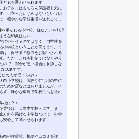
子どもを通わせられます
、お子さまはもちろん保護者も気に
す。目立ったいじめはないという口
で、穏やかな学校生活を送れるでし
性を重んじる小学校。嫌なことを無理
ような印象はない
的にやらせるのではなく、自主性を
る小学校ということが伺えます。ま
際は、保護者の協力をお願いされる
す。ただしこれも強制ではなくやり
なので、都合が悪い場合は参加しな
にはOKです。
るため人が溜まらない
天白小学校は、閑静な住宅地の中に
のためお店などはありませんが、そ
らず、静かな環境で学校生活を送れ
学校は？＞
卒業後は、天白中学校へ進学しま
止方針を掲げる中学校なので、中学
も安心して通わせられます。
特徴や住環境、概要や口コミを詳し