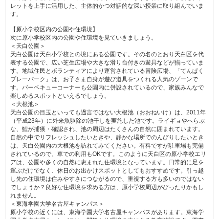
レットを上手に活用した、主体的かつ対話的な深い授業に取り組んでいま
す。
【原小学校区内の公園や住環境】
次に原小学校区内の公園や住環境を見ていきましょう。
＜天白公園＞
天白公園は天白小学校との境にある公園です。その名のとおり天白区を代
表する公園で、広い芝生広場や大きな滑り台付きの遊具などが揃っていま
す。地域住民とボランティアにより運営されている冒険広場、「てんぱく
プレーパーク」は、お子さま自身が遊び道具をつくれる人気のゾーンで
す。バーベキューコーナーも公園内に併設されているので、家族みんなで
楽しめるスポットといえるでしょう。
＜大根池＞
天白公園の目玉といっても過言ではない大根池（おおねいけ）は、2011年
（平成23年）に外来魚駆除の池干しを実施した池です。ライギョやへらぶ
な、鯉が捕獲・確認され、池の周辺はたくさんの自然に囲まれています。
自然の中でリフレッシュしたいときや、静かな場所でのんびりしたいとき
は、天白公園内の大根池を訪れてみてください。有料ですが駐車場も完備
されているので、車での利用もOKです。このように天白区の原小学校エリ
アは、公園や多くの自然に恵まれた住環境となっています。日常的に足を
運ぶだけでなく、休日のお出かけスポットとしてもおすすめです。引っ越
し先の住環境は住みやすさにつながるので、重視する方も多いのではない
でしょうか？良好な住環境を求める方は、原小学校周辺がぴったりかもし
れません。
＜東海学園大学名古屋キャンパス＞
原小学校の近くには、東海学園大学名古屋キャンパスがあります。東海学