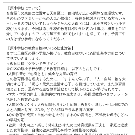
【原小学校について】
名古屋市の東部に位置する天白区は、住宅地が広がる閑静な住環境です。
そのためファミリーからの人気が根強く、移住を検討されている方もいら
っしゃるのではないでしょうか？そんな天白区には、原小学校という小学
校があります。今回は原小学校の教育目標や学区内の住環境、概要をご紹
介していきますので、名古屋市天白区でお住まいを探している、子育て中
の方はぜひ参考になさってください。
【原小学校の教育目標やいじめ防止対策】
まずは天白区の原小学校が掲げる、教育目標やいじめ防止基本方針につい
て見ていきましょう。
＜教育目標（グランドデザイン）＞
天白区の原小学校が掲げる教育目標は、以下のとおりです。
●人間性豊かで心身ともに健全な児童の育成
この教育目標を達成するために、「すすんで学ぶ子」「人・自然・物を大
切にする子」「明るく元気に生活する子」を目指しています。また教育目
標とともに、重点する主な教育活動として以下のことが挙げられます。
●学力・学習力向上：主体的な学びを充実させ、外国語教育やタブレットを
活用した授業の工夫
●人間関係づくり：人権意識を培ういじめ防止教育や、新しい生活様式での
人との関わり方、SNSなどでの情報モラル教育の充実
●心の教育の充実：自他の命を大切にする心の育成と、不登校や虐待などへ
の早期対応
●健康・体力向上：楽しく体を動かすために体育授業を工夫し、家庭と連携
した食育指導、自他の健康に関心を持つ保健指導の実施