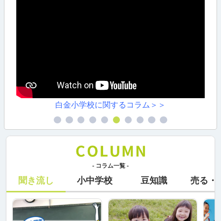
白金小学校に関するコラム＞＞
- コラム一覧 -
聞き流し
小中学校
豆知識
売る・