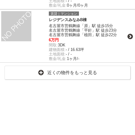
土地面積:
- / -
敷金/礼金:
0ヶ月/0ヶ月
賃貸｜マンション
レジデンスみなみB棟
名古屋市営鶴舞線「原」駅 徒歩15分
名古屋市営鶴舞線「平針」駅 徒歩23分
名古屋市営鶴舞線「植田」駅 徒歩22分
6万円
間取:
3DK
建物面積:
- / 16.63坪
土地面積:
- / -
敷金/礼金:
1ヶ月/-
近くの物件をもっと見る