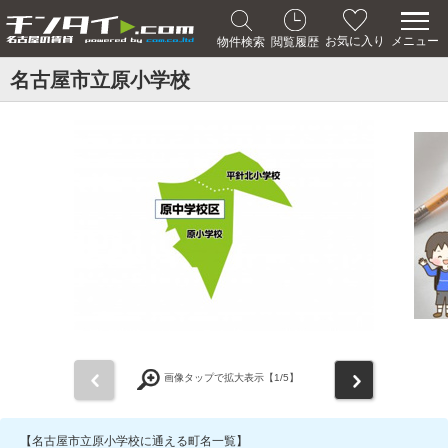
メニュー
お気に入り
物件検索
閲覧履歴
名古屋市立原小学校
前
次
画像タップで拡大表示【
1
/5】
【名古屋市立原小学校に通える町名一覧】