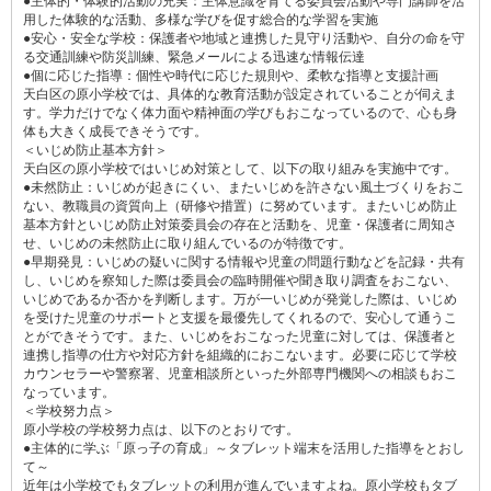
●主体的・体験的活動の充実：主体意識を育てる委員会活動や専門講師を活
用した体験的な活動、多様な学びを促す総合的な学習を実施
●安心・安全な学校：保護者や地域と連携した見守り活動や、自分の命を守
る交通訓練や防災訓練、緊急メールによる迅速な情報伝達
●個に応じた指導：個性や時代に応じた規則や、柔軟な指導と支援計画
天白区の原小学校では、具体的な教育活動が設定されていることが伺えま
す。学力だけでなく体力面や精神面の学びもおこなっているので、心も身
体も大きく成長できそうです。
＜いじめ防止基本方針＞
天白区の原小学校ではいじめ対策として、以下の取り組みを実施中です。
●未然防止：いじめが起きにくい、またいじめを許さない風土づくりをおこ
ない、教職員の資質向上（研修や措置）に努めています。またいじめ防止
基本方針といじめ防止対策委員会の存在と活動を、児童・保護者に周知さ
せ、いじめの未然防止に取り組んでいるのが特徴です。
●早期発見：いじめの疑いに関する情報や児童の問題行動などを記録・共有
し、いじめを察知した際は委員会の臨時開催や聞き取り調査をおこない、
いじめであるか否かを判断します。万が一いじめが発覚した際は、いじめ
を受けた児童のサポートと支援を最優先してくれるので、安心して通うこ
とができそうです。また、いじめをおこなった児童に対しては、保護者と
連携し指導の仕方や対応方針を組織的におこないます。必要に応じて学校
カウンセラーや警察署、児童相談所といった外部専門機関への相談もおこ
なっています。
＜学校努力点＞
原小学校の学校努力点は、以下のとおりです。
●主体的に学ぶ「原っ子の育成」～タブレット端末を活用した指導をとおし
て～
近年は小学校でもタブレットの利用が進んでいますよね。原小学校もタブ