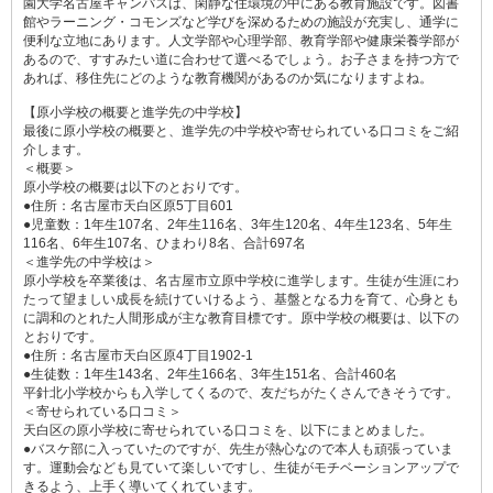
園大学名古屋キャンパスは、閑静な住環境の中にある教育施設です。図書
館やラーニング・コモンズなど学びを深めるための施設が充実し、通学に
便利な立地にあります。人文学部や心理学部、教育学部や健康栄養学部が
あるので、すすみたい道に合わせて選べるでしょう。お子さまを持つ方で
あれば、移住先にどのような教育機関があるのか気になりますよね。
【原小学校の概要と進学先の中学校】
最後に原小学校の概要と、進学先の中学校や寄せられている口コミをご紹
介します。
＜概要＞
原小学校の概要は以下のとおりです。
●住所：名古屋市天白区原5丁目601
●児童数：1年生107名、2年生116名、3年生120名、4年生123名、5年生
116名、6年生107名、ひまわり8名、合計697名
＜進学先の中学校は＞
原小学校を卒業後は、名古屋市立原中学校に進学します。生徒が生涯にわ
たって望ましい成長を続けていけるよう、基盤となる力を育て、心身とも
に調和のとれた人間形成が主な教育目標です。原中学校の概要は、以下の
とおりです。
●住所：名古屋市天白区原4丁目1902-1
●生徒数：1年生143名、2年生166名、3年生151名、合計460名
平針北小学校からも入学してくるので、友だちがたくさんできそうです。
＜寄せられている口コミ＞
天白区の原小学校に寄せられている口コミを、以下にまとめました。
●バスケ部に入っていたのですが、先生が熱心なので本人も頑張っていま
す。運動会なども見ていて楽しいですし、生徒がモチベーションアップで
きるよう、上手く導いてくれています。