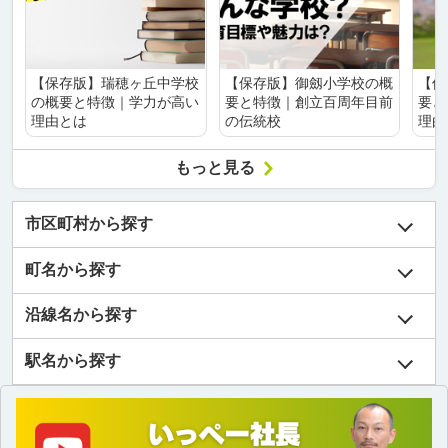
【保存版】瑞穂ヶ丘中学校
【保存版】御劔小学校の概
【保
の概要と特徴｜学力が高い
要と特徴｜創立百周年目前
要と
理由とは
の伝統校
理由
もっと見る
市区町村から探す
町名から探す
沿線名から探す
駅名から探す