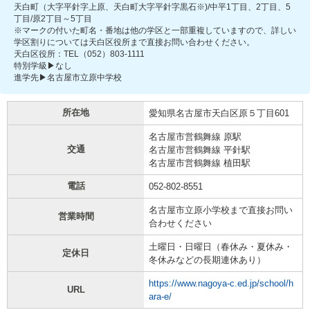
天白町（大字平針字上原、天白町大字平針字黒石※)/中平1丁目、2丁目、5
丁目/原2丁目～5丁目
※マークの付いた町名・番地は他の学区と一部重複していますので、詳しい
学区割りについては天白区役所まで直接お問い合わせください。
天白区役所：TEL（052）803-1111
特別学級▶なし
進学先▶名古屋市立原中学校
所在地
愛知県名古屋市天白区原５丁目601
名古屋市営鶴舞線 原駅
交通
名古屋市営鶴舞線 平針駅
名古屋市営鶴舞線 植田駅
電話
052-802-8551
名古屋市立原小学校まで直接お問い
営業時間
合わせください
土曜日・日曜日（春休み・夏休み・
定休日
冬休みなどの長期連休あり）
https://www.nagoya-c.ed.jp/school/h
URL
ara-e/