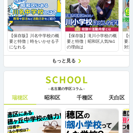
【保存版】川名中学校の概
【保存版】滝川小学校の概
【保
要と特徴｜時をいかせる子
要と特徴｜昭和区人気№1
要と
になれる
の理由は
対策
もっと見る
- 名古屋の学区コラム -
瑞穂区
昭和区
千種区
天白区