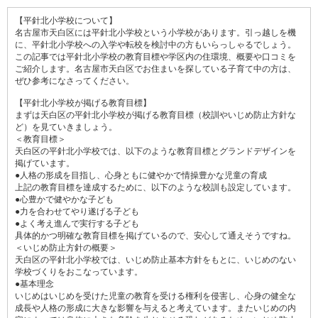
【平針北小学校について】
名古屋市天白区には平針北小学校という小学校があります。引っ越しを機
に、平針北小学校への入学や転校を検討中の方もいらっしゃるでしょう。
この記事では平針北小学校の教育目標や学区内の住環境、概要や口コミを
ご紹介します。名古屋市天白区でお住まいを探している子育て中の方は、
ぜひ参考になさってください。
【平針北小学校が掲げる教育目標】
まずは天白区の平針北小学校が掲げる教育目標（校訓やいじめ防止方針な
ど）を見ていきましょう。
＜教育目標＞
天白区の平針北小学校では、以下のような教育目標とグランドデザインを
掲げています。
●人格の形成を目指し、心身ともに健やかで情操豊かな児童の育成
上記の教育目標を達成するために、以下のような校訓も設定しています。
●心豊かで健やかな子ども
●力を合わせてやり遂げる子ども
●よく考え進んで実行する子ども
具体的かつ明確な教育目標を掲げているので、安心して通えそうですね。
＜いじめ防止方針の概要＞
天白区の平針北小学校では、いじめ防止基本方針をもとに、いじめのない
学校づくりをおこなっています。
●基本理念
いじめはいじめを受けた児童の教育を受ける権利を侵害し、心身の健全な
成長や人格の形成に大きな影響を与えると考えています。またいじめの内