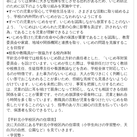
容によっては身体に大きな危険を生じさせる恐れがあるため、いじめ防止
のために以下のような取り組みを実施中です。
●すべての児童が安心して学校生活を送り、さまざまな活動に取り組めるよ
う、学校の内外問わずいじめがおこなわれないようにする
●すべての児童がいじめをせず、いじめを認識しながら放置することのない
よう、「いじめはいじめられた児童の心身に影響を及ぼす、許されない行
為」であることを児童が理解できるようにする
●いじめを受けた児童の生命や心身の保護が重要であることを認識し、教育
委員会や家庭、地域や関係機関と連携を取り、いじめの問題を克服するこ
とを目指す
●校長や教職員が一致協力する校内体制
平針北小学校では校長をいじめ防止方針の責任者とした、「いじめ等対策
委員会」を設けています。いじめが生じた際は、学級担任だけでなく教頭
や校務主任、生徒指導主任や養護教諭などを含め、学校全体で対応してい
るのが特徴です。また暴力のないいじめは、大人が気づきにくく判断しに
くい形でおこなわれることが多いため、些細な兆候でも見逃さないよう心
がけています。いじめを未然に防いだり、事実を把握したりするために
は、児童の話に耳を傾けて親身になって対応し、なんでも相談できる信頼
関係を築くことが重要です。そのため放課後や昼食時には、児童と触れ合
う時間を多く取っています。教職員の言動が児童を傷つけたりいじめを助
長したりすることのないよう、指導のあり方に細心の注意を払っているの
で、保護者も安心できるでしょう。
【平針北小学校区内の住環境】
次に天白区にある平針北小学校区内の住環境（小学生向けの学習塾や、天
白川の自然、公園など）を見ていきます。
＜学習塾＞