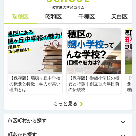
- 名古屋の学区コラム -
瑞穂区
昭和区
千種区
天白区
【保存版】瑞穂ヶ丘中学校
【保存版】御劔小学校の概
【保
の概要と特徴｜学力が高い
要と特徴｜創立百周年目前
要と
理由とは
の伝統校
理由
もっと見る
市区町村から探す
町名から探す