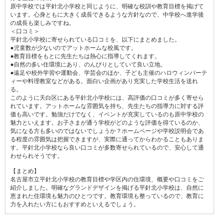
原中学校では平針北小学校と同じように、明確な校訓や教育目標を掲げて
います。心身ともに大きく成長できるような方針なので、中学校へ進学後
の成長も楽しみですね。
＜口コミ＞
平針北小学校に寄せられている口コミを、以下にまとめました。
●児童数が少ないのでアットホームな校風です。
●教育目標をもとに先生たちは熱心に指導してくれます。
●自然の多い住環境にあり、のんびりとしていて良い立地。
●遠足や校外学習や運動会、学芸会のほか、子ども主催のハロウィンパーテ
ィーや料理教室などがある。面白い企画があり充実した学校生活を送れ
る。
このように天白区にある平針北小学校には、高評価の口コミが多く寄せら
れています。アットホームな雰囲気を持ち、先生たちの指導力に対する評
価も高いです。勉強だけでなく、イベントが充実しているのも原中学校の
魅力といえます。お子さまが通う学校がどのような評価を得ているのか、
気になる方も多いのではないでしょうか？ホームページや学校説明会であ
る程度の雰囲気は把握できますが、実際に通ってからわかることもありま
す。平針北小学校なら良い口コミが多数寄せられているので、安心して通
わせられそうです。
【まとめ】
名古屋市立平針北小学校の教育目標や学区内の住環境、概要や口コミをご
紹介しました。明確なグランドデザインを掲げる平針北小学校は、自然に
恵まれた住環境も魅力のひとつです。教育環境も整っているので、教育に
力を入れたい方にもおすすめといえるでしょう。