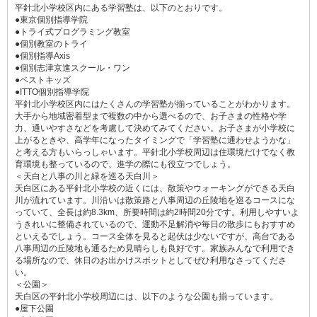
平針北小学校区内にある学習塾は、以下のとおりです。
●東京個別指導学院
●トライ式プログラミング教室
●個別教室のトライ
●個別指導Axis
●個別志津京進スクール・ワン
●ベストキッズ
●ITTO個別指導学院
平針北小学校区内にはたくさんの学習塾が揃っていることがわかります。
大手から地域密着型まで複数の中から選べるので、お子さまの性格や学
力、通いやすさなどを考慮して決めてみてください。お子さまが小学校に
上がるときや、高学年になったタイミングで「学習塾に通わせようかな」
と考える方もいらっしゃいます。平針北小学校周辺は住環境だけでなく教
育環境も整っているので、進学の際にも役立つでしょう。
＜天白と八事の川と緑を巡る天白川＞
天白区にある平針北小学校の近くには、散策やウォーキングができる天白
川が流れています。川沿いは散策路と八事周辺の丘陵地を巡るコースにな
っていて、全長は約8.3km、所要時間は約2時間20分です。利用しやすいよ
うきれいに整備されているので、運動不足解消や毎日の散歩にもおすすめ
といえるでしょう。コース全体を見ると起伏は少ないですが、高台である
八事周辺の丘陵地も通るため見晴らしも良好です。家族みんなで利用でき
る場所なので、休日のお出かけスポットとしてぜひ利用なさってくださ
い。
＜公園＞
天白区の平針北小学校周辺には、以下のような公園も揃っています。
●屋下公園