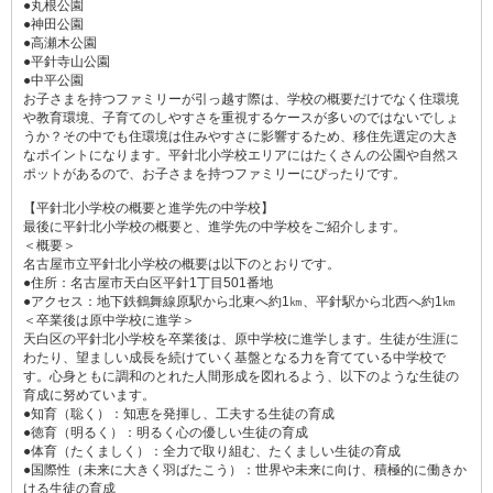
●丸根公園
●神田公園
●高瀬木公園
●平針寺山公園
●中平公園
お子さまを持つファミリーが引っ越す際は、学校の概要だけでなく住環境
や教育環境、子育てのしやすさを重視するケースが多いのではないでしょ
うか？その中でも住環境は住みやすさに影響するため、移住先選定の大き
なポイントになります。平針北小学校エリアにはたくさんの公園や自然ス
ポットがあるので、お子さまを持つファミリーにぴったりです。
【平針北小学校の概要と進学先の中学校】
最後に平針北小学校の概要と、進学先の中学校をご紹介します。
＜概要＞
名古屋市立平針北小学校の概要は以下のとおりです。
●住所：名古屋市天白区平針1丁目501番地
●アクセス：地下鉄鶴舞線原駅から北東へ約1㎞、平針駅から北西へ約1㎞
＜卒業後は原中学校に進学＞
天白区の平針北小学校を卒業後は、原中学校に進学します。生徒が生涯に
わたり、望ましい成長を続けていく基盤となる力を育てている中学校で
す。心身ともに調和のとれた人間形成を図れるよう、以下のような生徒の
育成に努めています。
●知育（聡く）：知恵を発揮し、工夫する生徒の育成
●徳育（明るく）：明るく心の優しい生徒の育成
●体育（たくましく）：全力で取り組む、たくましい生徒の育成
●国際性（未来に大きく羽ばたこう）：世界や未来に向け、積極的に働きか
ける生徒の育成