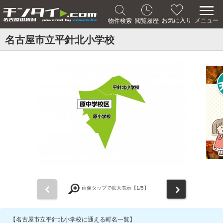
メニュー
お気に入り
物件検索
閲覧履歴
名古屋市立平針北小学校
前
次
画像タップで拡大表示【
1
/5】
【名古屋市立平針北小学校に通える町名一覧】