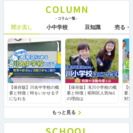
- コラム一覧 -
聞き流し
小中学校
豆知識
売る・
【保存版】川名中学校の概
【保存版】滝川小学校の概
【保
要と特徴｜時をいかせる子
要と特徴｜昭和区人気№1
要と
になれる
の理由は
対策
もっと見る