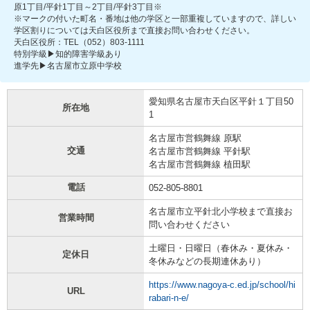
原1丁目/平針1丁目～2丁目/平針3丁目※
※マークの付いた町名・番地は他の学区と一部重複していますので、詳しい
学区割りについては天白区役所まで直接お問い合わせください。
天白区役所：TEL（052）803-1111
特別学級▶知的障害学級あり
進学先▶名古屋市立原中学校
愛知県名古屋市天白区平針１丁目50
所在地
1
名古屋市営鶴舞線 原駅
交通
名古屋市営鶴舞線 平針駅
名古屋市営鶴舞線 植田駅
電話
052-805-8801
名古屋市立平針北小学校まで直接お
営業時間
問い合わせください
土曜日・日曜日（春休み・夏休み・
定休日
冬休みなどの長期連休あり）
https://www.nagoya-c.ed.jp/school/hi
URL
rabari-n-e/