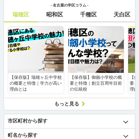
- 名古屋の学区コラム -
瑞穂区
昭和区
千種区
天白区
【保存版】瑞穂ヶ丘中学校
【保存版】御劔小学校の概
【保
の概要と特徴｜学力が高い
要と特徴｜創立百周年目前
要と
理由とは
の伝統校
理由
もっと見る
市区町村から探す
町名から探す