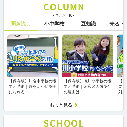
- コラム一覧 -
聞き流し
小中学校
豆知識
売る・
【保存版】川名中学校の概
【保存版】滝川小学校の概
【保
要と特徴｜時をいかせる子
要と特徴｜昭和区人気№1
要と
になれる
の理由は
対策
もっと見る