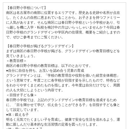
【春日野小学校について】
南区は名古屋市の南部に位置するエリアです。歴史ある史跡や名所が点在
し、たくさんの自然に恵まれていることから、お子さまを持つファミリー
に人気があります。そんな南区には春日野小学校という小学校があり、引
っ越しを機に入学・転校を検討中の方はいらっしゃいませんか？今回は春
日野小学校のグランドデザインや学区内の住環境、概要をご紹介しますの
で、ぜひご参考までにご覧ください。
【春日野小学校が掲げるグランドデザイン】
まずは南区の春日野小学校が掲げる、グランドデザインや教育目標などを
見ていきましょう。
＜教育目標＞
南区の春日野小学校の教育目標は、以下のとおりです。
●自分に自信を持ち、お互いを認め合う児童の育成
グランドデザインとは、「学校の教育理念や役割を描いた経営全体構想」
という意味です。年度ごとに各学校が目指す姿を示したもので、特色など
をわかりやすくまとめたものを指します。今年度は自分だけでなく、周囲
の人も大切にしようという内容です。
＜目指す子ども像＞
春日野小学校では、上記のグランドデザインや教育目標を達成するため
に、「目を輝かせて学び、伝え合うことができる子」を目指す子ども像と
して設定しています。
●体：鍛える子
明るく元気でたくましい子を育成し、健康で安全な生活を送れるよう、運
動に親しんだり基本的な生活習慣の定着を図ったりします。