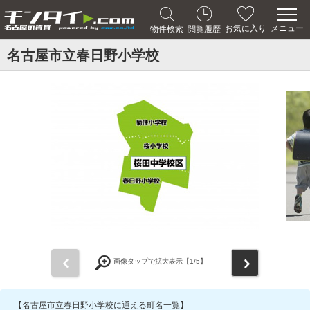
メニュー
お気に入り
物件検索
閲覧履歴
名古屋市立春日野小学校
前
次
画像タップで拡大表示【
1
/5】
【名古屋市立春日野小学校に通える町名一覧】