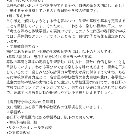
●徳：思いやりのある子
気持ちの良いあいさつや返事ができる子や、自他の命を大切にし、正しく
行動する子を育成しているのも春日野小学校の特徴です。
●知：考える子
自ら考え、解決しようとする子を育みつつ、学習の基礎や基本を定着する
ことを目指しています。そのために、「わかる・楽しい授業の工夫」や、
「考えを深める体験学習」を実施中です。このように南区の春日野小学校
では、具体的なグランドデザインとともに、目指す子ども像も設定されて
います。
＜学校教育努力点＞
南区にある春日野小学校の学校教育努力点は、以下のとおりです。
●算数の計算力・思考力が身に付く春日野っ子の育成
算数の基礎と基本の定着を学習活動に取り入れ、算数に自信を持つことを
目指しています。わかる喜びやできる楽しさを味わえるよう、授業を工夫
しているので、楽しみながら計算力や思考力が身に付きそうですね。ちな
みに学校教育努力点とは、名古屋市学校教育の努力目標を受け、各学校が
児童の実態や地域の実情に応じて設定した学校運営の指針です。春日野小
学校ではグランドデザインだけでなく、努力点も明確に設定されているの
で、達成すべき教育活動が把握しやすい小学校といえるでしょう。
【春日野小学校区内の住環境】
次に南区にある春日野小学校区内の住環境を見ていきます。
＜学習塾＞
春日野小学校区内にある学習塾は、以下のとおりです。
●佐鳴予備校黒川校
●サクセスゼミナール本部校
●公文式栄教室