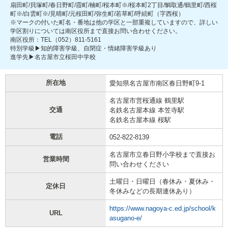
扇田町/貝塚町/春日野町/霞町/楠町/桜本町※/桜本町2丁目/鯛取通/鶴里町/西桜
町※/白雲町※/見晴町/元桜田町/弥生町/若草町/呼続町（字西桜）
※マークの付いた町名・番地は他の学区と一部重複していますので、詳しい
学区割りについては南区役所まで直接お問い合わせください。
南区役所：TEL（052）811-5161
特別学級▶知的障害学級、自閉症・情緒障害学級あり
進学先▶名古屋市立桜田中学校
所在地
愛知県名古屋市南区春日野町9-1
名古屋市営桜通線 鶴里駅
交通
名鉄名古屋本線 本笠寺駅
名鉄名古屋本線 桜駅
電話
052-822-8139
名古屋市立春日野小学校まで直接お
営業時間
問い合わせください
土曜日・日曜日（春休み・夏休み・
定休日
冬休みなどの長期連休あり）
https://www.nagoya-c.ed.jp/school/k
URL
asugano-e/