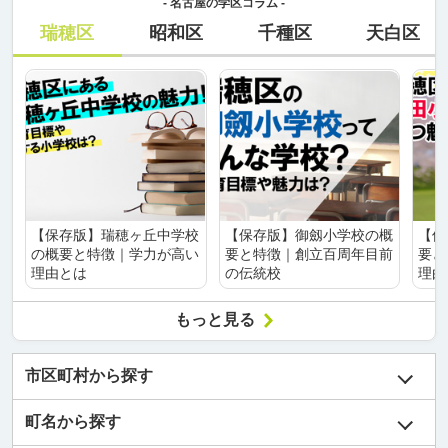
- 名古屋の学区コラム -
瑞穂区
昭和区
千種区
天白区
【保存版】瑞穂ヶ丘中学校
【保存版】御劔小学校の概
【保
の概要と特徴｜学力が高い
要と特徴｜創立百周年目前
要と
理由とは
の伝統校
理由
もっと見る
市区町村から探す
町名から探す