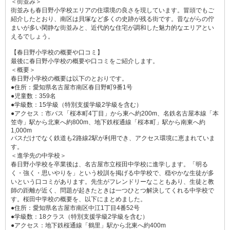
＜街並み＞
街並みも春日野小学校エリアの住環境の良さを現しています。冒頭でもご
紹介したとおり、南区は貝塚など多くの史跡が残る街です。昔ながらの佇
まいが多い閑静な街並みと、近代的な住宅が調和した魅力的なエリアとい
えるでしょう。
【春日野小学校の概要や口コミ】
最後に春日野小学校の概要や口コミをご紹介します。
＜概要＞
春日野小学校の概要は以下のとおりです。
●住所：愛知県名古屋市南区春日野町9番1号
●児童数：359名
●学級数：15学級（特別支援学級2学級を含む）
●アクセス：市バス「桜本町4丁目」から東へ約200m、名鉄名古屋本線「本
笠寺」駅から北東へ約800m、地下鉄桜通線「桜本町」駅から南東へ約
1,000m
バスだけでなく鉄道も2路線2駅が利用でき、アクセス環境に恵まれていま
す。
＜進学先の中学校＞
春日野小学校を卒業後は、名古屋市立桜田中学校に進学します。「明る
く・強く・思いやりを」という校訓を掲げる中学校で、穏やかな生徒が多
いという口コミがあります。先生がフレンドリーなこともあり、生徒と教
師の距離が近く、問題が起きたときは一つひとつ解決してくれる中学校で
す。桜田中学校の概要を、以下にまとめました。
●住所：愛知県名古屋市南区中江1丁目4番52号
●学級数：18クラス（特別支援学級2学級を含む）
●アクセス：地下鉄桜通線「鶴里」駅から北東へ約400m