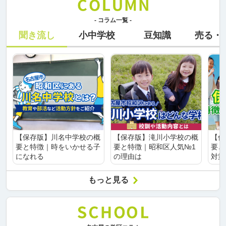
- コラム一覧 -
聞き流し
小中学校
豆知識
売る・
【保存版】川名中学校の概
【保存版】滝川小学校の概
【保
要と特徴｜時をいかせる子
要と特徴｜昭和区人気№1
要と
になれる
の理由は
対策
もっと見る