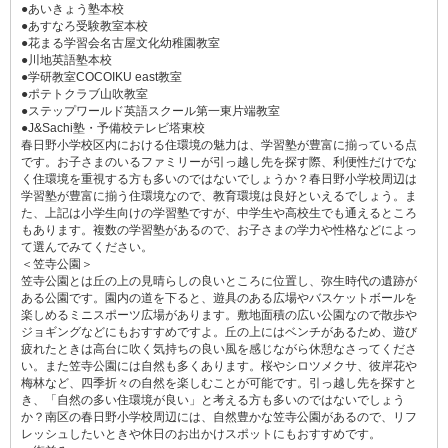
●あいきょう塾本校
●あすなろ受験教室本校
●花まる学習会名古屋文化幼稚園教室
●川地英語塾本校
●学研教室COCOIKU east教室
●ポテトクラブ山吹教室
●ステップワールド英語スクール第一東片端教室
●J&Sachi塾・予備校テレビ塔東校
春日野小学校区内における住環境の魅力は、学習塾が豊富に揃っている点
です。お子さまのいるファミリーが引っ越し先を探す際、利便性だけでな
く住環境を重視する方も多いのではないでしょうか？春日野小学校周辺は
学習塾が豊富に揃う住環境なので、教育環境は良好といえるでしょう。ま
た、上記は小学生向けの学習塾ですが、中学生や高校生でも通えるところ
もあります。複数の学習塾があるので、お子さまの学力や性格などによっ
て選んでみてください。
＜笠寺公園＞
笠寺公園とは丘の上の見晴らしの良いところに位置し、弥生時代の遺跡が
ある公園です。園内の道を下ると、遊具のある広場やバスケットボールを
楽しめるミニスポーツ広場があります。敷地面積の広い公園なので散歩や
ジョギングなどにもおすすめですよ。丘の上にはベンチがあるため、遊び
疲れたときは高台に吹く気持ちの良い風を感じながら休憩なさってくださ
い。また笠寺公園には自然も多くあります。桜やシロツメクサ、彼岸花や
梅林など、四季折々の自然を楽しむことが可能です。引っ越し先を探すと
き、「自然の多い住環境が良い」と考える方も多いのではないでしょう
か？南区の春日野小学校周辺には、自然豊かな笠寺公園があるので、リフ
レッシュしたいときや休日のお出かけスポットにもおすすめです。