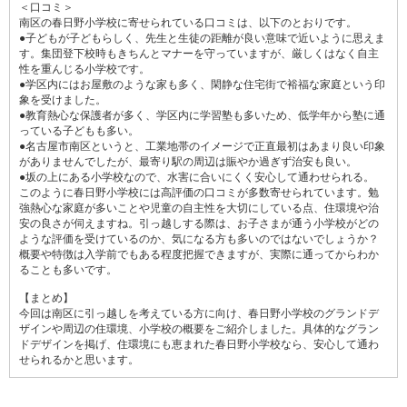
＜口コミ＞
南区の春日野小学校に寄せられている口コミは、以下のとおりです。
●子どもが子どもらしく、先生と生徒の距離が良い意味で近いように思えま
す。集団登下校時もきちんとマナーを守っていますが、厳しくはなく自主
性を重んじる小学校です。
●学区内にはお屋敷のような家も多く、閑静な住宅街で裕福な家庭という印
象を受けました。
●教育熱心な保護者が多く、学区内に学習塾も多いため、低学年から塾に通
っている子どもも多い。
●名古屋市南区というと、工業地帯のイメージで正直最初はあまり良い印象
がありませんでしたが、最寄り駅の周辺は賑やか過ぎず治安も良い。
●坂の上にある小学校なので、水害に合いにくく安心して通わせられる。
このように春日野小学校には高評価の口コミが多数寄せられています。勉
強熱心な家庭が多いことや児童の自主性を大切にしている点、住環境や治
安の良さが伺えますね。引っ越しする際は、お子さまが通う小学校がどの
ような評価を受けているのか、気になる方も多いのではないでしょうか？
概要や特徴は入学前でもある程度把握できますが、実際に通ってからわか
ることも多いです。
【まとめ】
今回は南区に引っ越しを考えている方に向け、春日野小学校のグランドデ
ザインや周辺の住環境、小学校の概要をご紹介しました。具体的なグラン
ドデザインを掲げ、住環境にも恵まれた春日野小学校なら、安心して通わ
せられるかと思います。