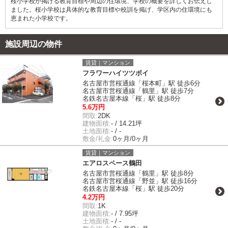
桜小学校が掲げる教育目標や周辺の住環境、学校の概要を詳しくお伝えし
ました。桜小学校は具体的な教育目標や校訓を掲げ、学区内の住環境にも
恵まれた小学校です。
施設周辺の物件
賃貸｜マンション
フラワーハイツツボイ
名古屋市営桜通線「桜本町」駅 徒歩6分
名古屋市営桜通線「鶴里」駅 徒歩7分
名鉄名古屋本線「桜」駅 徒歩8分
5.6万円
間取:
2DK
建物面積:
- / 14.21坪
土地面積:
- / -
敷金/礼金:
0ヶ月/0ヶ月
賃貸｜マンション
エアロスペース鶴田
名古屋市営桜通線「鶴里」駅 徒歩8分
名古屋市営桜通線「野並」駅 徒歩16分
名鉄名古屋本線「桜」駅 徒歩20分
4.2万円
間取:
1K
建物面積:
- / 7.95坪
土地面積:
- / -