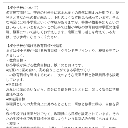
【桜小学校について】
名古屋市南区は、交通の利便性に恵まれ多くの自然に囲まれた街です。便
利さと昔ながらの趣が融合し、下町のような雰囲気も残っています。そん
な南区には桜小学校という小学校がありますが、特徴や概要を知りたい方
はいらっしゃいませんか？この記事では桜小学校の教育目標や学区の住環
境、概要について詳しくお伝えします。南区に引っ越しを考えている方
は、ぜひ参考になさってください。
【桜小学校が掲げる教育目標や校訓】
まずは桜小学校が掲げる教育目標（グランドデザイン）や、校訓を見てい
きましょう。
＜教育目標＞
桜小学校が掲げる教育目標は、以下のとおりです。
●お互いに認め合い、高め合うことができる学校づくり
この教育目標を達成するために、次のような児童目標と教職員目標も設定
しています。
●児童目標
お互いに認め合いながら、自分に自信を持つとともに、楽しく安全に学校
生活を送る
●教職員目標
教職員としての力量向上に努めるとともに、研修と修養に励み、自信を育
む
桜小学校では児童だけでなく、教職員にも目標が設定されています。その
ため学校全体で教育目標を達成しようという意気込みが感じられますね。
＜校訓＞