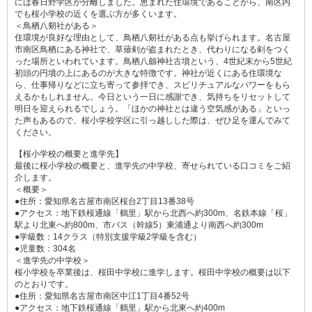
には春日野学区が分離しました。恵まれた住環境であることから、南区内
でも桜小学校の近くを選ぶ方が多くいます。
＜鳥栖八剱社がある＞
住環境が良好な理由として、鳥栖八剱社がある点も挙げられます。名古屋
市南区鳥栖にある神社で、草薙剣が盗まれたとき、代わりになる剣をつく
った場所といわれています。鳥栖八劔神社古墳という、4世紀末から5世紀
初頭の円墳の上にあるのが大きな特徴です。神社が近くにある住環境な
ら、仕事帰りなどに立ち寄って参拝でき、スピリチュアルなパワーをもら
えるかもしれません。今日という一日に感謝でき、気持ちをリセットして
明日を迎えられるでしょう。「ほかの神社とは違う空気感がある」といっ
た声もあるので、桜小学校学区に引っ越しした際は、ぜひ足を運んでみて
ください。
【桜小学校の概要と進学先】
最後に桜小学校の概要と、進学先の中学校、寄せられている口コミをご紹
介します。
＜概要＞
●住所：愛知県名古屋市南区桜台2丁目13番38号
●アクセス：地下鉄桜通線「鶴里」駅から北西へ約300m、名鉄本線「桜」
駅より北東へ約800m、市バス（幹線5）東浦通より南西へ約300m
●学級数：14クラス（特別支援学級2学級を含む）
●児童数：304名
＜進学先の中学校＞
桜小学校を卒業後は、桜田中学校に進学します。桜田中学校の概要は以下
のとおりです。
●住所：愛知県名古屋市南区中江1丁目4番52号
●アクセス：地下鉄桜通線「鶴里」駅から北東へ約400m