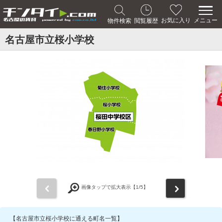
メニュー
お気に入り
物件検索
閲覧履歴
名古屋市立桜小学校
前
次
画像タップで拡大表示【
1
/5】
【名古屋市立桜小学校に通える町名一覧】