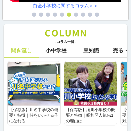
白金小学校に関するコラム＞＞
- コラム一覧 -
聞き流し
小中学校
豆知識
売る・
【保存版】川名中学校の概
【保存版】滝川小学校の概
【保
要と特徴｜時をいかせる子
要と特徴｜昭和区人気№1
要と
になれる
の理由は
対策