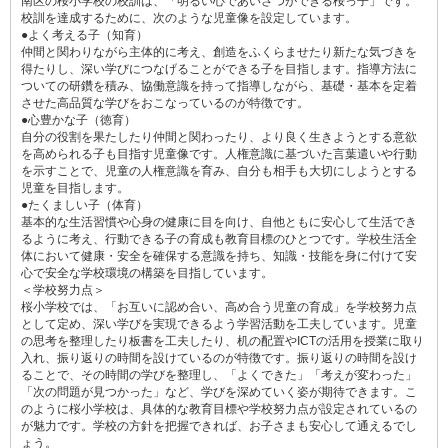
南区の桜小学校の校訓は、「明るい心であいさつができる桜っ子」です。
校訓を達成するために、次のような児童像を設定しています。
●よく考える子（知育）
仲間と関わりながら主体的に考え、創造をふくらませたり新たな気づきを
得たりし、深い学びにつなげることができる子を目指します。指導方法に
ついての研鑽を積み、協働意識を持って指導しながら、基礎・基本を定着
させた高品質な学びをおこなっているのが特徴です。
●心豊かな子（徳育）
自分の役割を果たしたり仲間と関わったり、より良く生きようとする意欲
を高められる子も目指す児童像です。人権意識に基づいた言葉遣いや行動
を示すことで、児童の人権意識を育み、自分も相手も大切にしようとする
児童を目指します。
●たくましい子（体育）
基本的な生活習慣や心身の健康に目を向け、自他ともに安心して生活でき
るように考え、行動できる子の育成も教育目標のひとつです。学校生活全
体において健康・安全を確保する意識を持ち、知識・技能を身に付けて安
心で安全な学校環境の構築を目指しています。
＜学校努力点＞
桜小学校では、「お互いに認め合い、高め合う児童の育成」を学校努力点
として定め、深い学びを実現できるよう学習活動を工夫しています。児童
の思考を整理したり板書を工夫したり、机の配置やICTの活用を授業に取り
入れ、振り返りの時間を設けているのが特徴です。振り返りの時間を設け
ることで、その時間の学びを整理し、「よくできた」「考えが変わった」
「次の問題が見つかった」など、学びを深めていく姿が期待できます。こ
のように桜小学校は、具体的な教育目標や学校努力点が設定されているの
が魅力です。学校の方針を把握できれば、お子さまも安心して通えるでし
ょう。