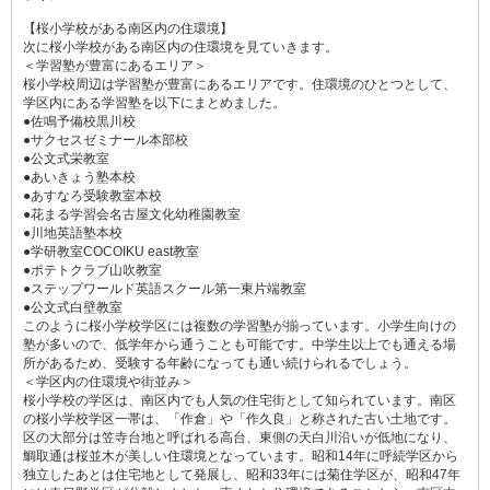
【桜小学校がある南区内の住環境】
次に桜小学校がある南区内の住環境を見ていきます。
＜学習塾が豊富にあるエリア＞
桜小学校周辺は学習塾が豊富にあるエリアです。住環境のひとつとして、
学区内にある学習塾を以下にまとめました。
●佐鳴予備校黒川校
●サクセスゼミナール本部校
●公文式栄教室
●あいきょう塾本校
●あすなろ受験教室本校
●花まる学習会名古屋文化幼稚園教室
●川地英語塾本校
●学研教室COCOIKU east教室
●ポテトクラブ山吹教室
●ステップワールド英語スクール第一東片端教室
●公文式白壁教室
このように桜小学校学区には複数の学習塾が揃っています。小学生向けの
塾が多いので、低学年から通うことも可能です。中学生以上でも通える場
所があるため、受験する年齢になっても通い続けられるでしょう。
＜学区内の住環境や街並み＞
桜小学校の学区は、南区内でも人気の住宅街として知られています。南区
の桜小学校学区一帯は、「作倉」や「作久良」と称された古い土地です。
区の大部分は笠寺台地と呼ばれる高台、東側の天白川沿いが低地になり、
鯛取通は桜並木が美しい住環境となっています。昭和14年に呼続学区から
独立したあとは住宅地として発展し、昭和33年には菊住学区が、昭和47年