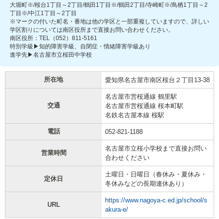
大堀町※/桜台1丁目～2丁目/鶴田1丁目※/鶴田2丁目/寺崎町※/鳥栖1丁目～2
丁目※/中江1丁目～2丁目
※マークの付いた町名・番地は他の学区と一部重複していますので、詳しい
学区割りについては南区役所まで直接お問い合わせください。
南区役所：TEL（052）811-5161
特別学級▶知的障害学級、自閉症・情緒障害学級あり
進学先▶名古屋市立桜田中学校
所在地
愛知県名古屋市南区桜台２丁目13-38
名古屋市営桜通線 鶴里駅
交通
名古屋市営桜通線 桜本町駅
名鉄名古屋本線 桜駅
電話
052-821-1188
名古屋市立桜小学校まで直接お問い
営業時間
合わせください
土曜日・日曜日（春休み・夏休み・
定休日
冬休みなどの長期連休あり）
https://www.nagoya-c.ed.jp/school/s
URL
akura-e/