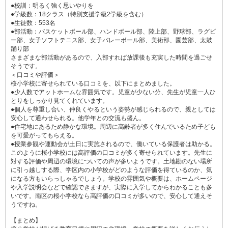
●校訓：明るく強く思いやりを
●学級数：18クラス（特別支援学級2学級を含む）
●生徒数：553名
●部活動：バスケットボール部、ハンドボール部、陸上部、野球部、ラグビ
ー部、女子ソフトテニス部、女子バレーボール部、美術部、園芸部、太鼓
踊り部
さまざまな部活動があるので、入部すれば放課後も充実した時間を過ごせ
そうです。
＜口コミや評価＞
桜小学校に寄せられている口コミを、以下にまとめました。
●少人数でアットホームな雰囲気です。児童が少ない分、先生が児童一人ひ
とりをしっかり見てくれています。
●個人を尊重し合い、仲良くやるという姿勢が感じられるので、親としては
安心して通わせられる。他学年との交流も盛ん。
●住宅地にあるため静かな環境。周辺に高齢者が多く住んでいるため子ども
を可愛がってもらえる。
●授業参観や運動会が土日に実施されるので、働いている保護者は助かる。
このように桜小学校には高評価の口コミが多く寄せられています。先生に
対する評価や周辺の環境についての声が多いようです。土地勘のない場所
に引っ越しする際、学区内の小学校がどのような評価を得ているのか、気
になる方もいらっしゃるでしょう。学校の雰囲気や概要は、ホームページ
や入学説明会などで確認できますが、実際に入学してからわかることも多
いです。南区の桜小学校なら高評価の口コミが多いので、安心して通えそ
うですね。
【まとめ】