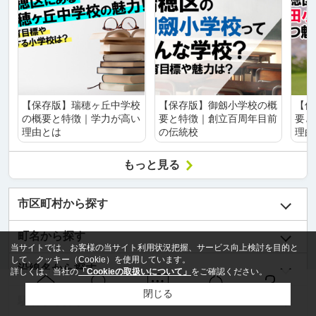
【保存版】瑞穂ヶ丘中学校
【保存版】御劔小学校の概
【保
の概要と特徴｜学力が高い
要と特徴｜創立百周年目前
要と
理由とは
の伝統校
理由
もっと見る
市区町村から探す
町名から探す
当サイトでは、お客様の当サイト利用状況把握、サービス向上検討を目的と
して、クッキー（Cookie）を使用しています。
沿線名から探す
詳しくは、当社の
「Cookieの取扱いについて」
をご確認ください。
閉じる
Ｑ＆Ａ
ホーム
問い合せ
物件検索
駅名から探す
お知らせ