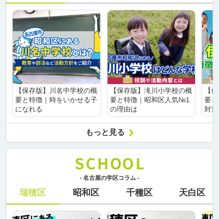
【保存版】川名中学校の概
【保存版】滝川小学校の概
【保
要と特徴｜時をいかせる子
要と特徴｜昭和区人気№1
要と
になれる
の理由は
対策
もっと見る
- 名古屋の学区コラム -
瑞穂区
昭和区
千種区
天白区