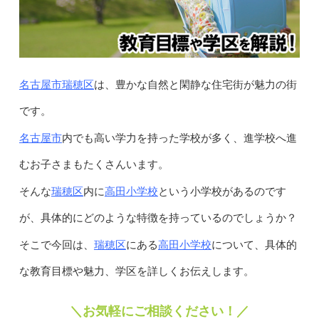
名古屋市瑞穂区
は、豊かな自然と閑静な住宅街が魅力の街
です。
名古屋市
内でも高い学力を持った学校が多く、進学校へ進
むお子さまもたくさんいます。
瑞穂区
高田小学校
そんな
内に
という小学校があるのです
が、具体的にどのような特徴を持っているのでしょうか？
瑞穂区
高田小学校
そこで今回は、
にある
について、具体的
な教育目標や魅力、学区を詳しくお伝えします。
＼お気軽にご相談ください！／