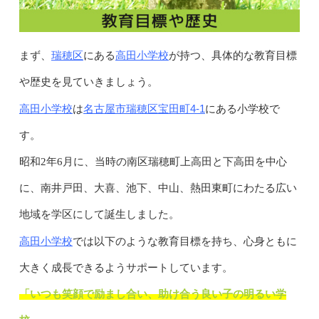
瑞穂区
高田小学校
まず、
にある
が持つ、具体的な教育目標
や歴史を見ていきましょう。
高田小学校
名古屋市瑞穂区宝田町4-1
は
にある小学校で
す。
昭和2年6月に、当時の南区瑞穂町上高田と下高田を中心
に、南井戸田、大喜、池下、中山、熱田東町にわたる広い
地域を学区にして誕生しました。
高田小学校
では以下のような教育目標を持ち、心身ともに
大きく成長できるようサポートしています。
「いつも笑顔で励まし合い、助け合う良い子の明るい学