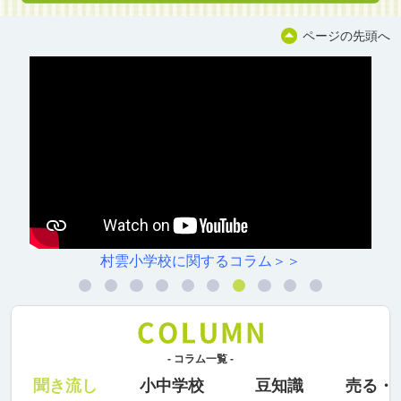
ページの先頭へ
村雲小学校に関するコラム＞＞
- コラム一覧 -
聞き流し
小中学校
豆知識
売る・